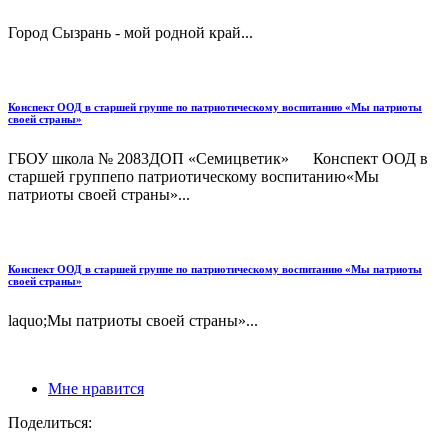
Город Сызрань - мой родной край...
Конспект ООД в старшей группе по патриотическому воспитанию «Мы патриоты
своей страны»
ГБОУ школа № 2083ДОП «Семицветик» Конспект ООД в
старшей группепо патриотическому воспитанию«Мы
патриоты своей страны»...
Конспект ООД в старшей группе по патриотическому воспитанию «Мы патриоты
своей страны»
laquo;Мы патриоты своей страны»...
Мне нравится
Поделиться: