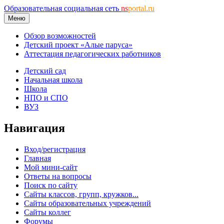
Образовательная социальная сеть
ns
portal.ru
Меню
Обзор возможностей
Детский проект «Алые паруса»
Аттестация педагогических работников
Детский сад
Начальная школа
Школа
НПО и СПО
ВУЗ
Навигация
Вход/регистрация
Главная
Мой мини-сайт
Ответы на вопросы
Поиск по сайту
Сайты классов, групп, кружков...
Сайты образовательных учреждений
Сайты коллег
Форумы