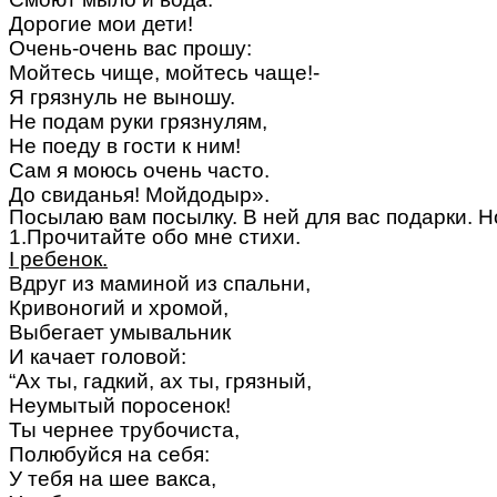
Дорогие мои дети!
Очень-очень вас прошу:
Мойтесь чище, мойтесь чаще!-
Я грязнуль не выношу.
Не подам руки грязнулям,
Не поеду в гости к ним!
Сам я моюсь очень часто.
До свиданья! Мойдодыр».
Посылаю вам посылку. В ней для вас подарки. Н
1.Прочитайте обо мне стихи.
I ребенок.
Вдруг из маминой из спальни,
Кривоногий и хромой,
Выбегает умывальник
И качает головой:
“Ах ты, гадкий, ах ты, грязный,
Неумытый поросенок!
Ты чернее трубочиста,
Полюбуйся на себя:
У тебя на шее вакса,