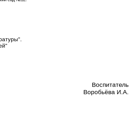
ратуры".
ей"
Воспитатель
Воробьёва И.А.