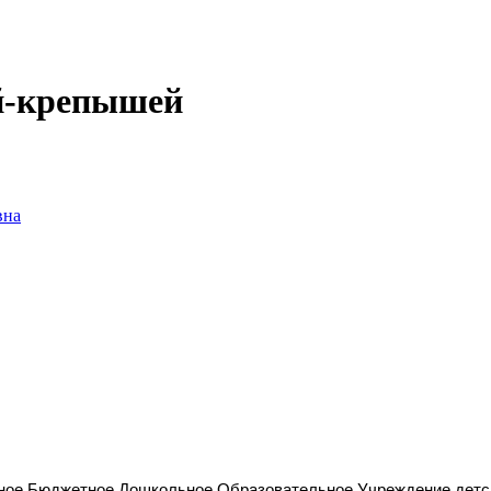
й-крепышей
вна
ое Бюджетное Дошкольное Образовательное Учреждение детс