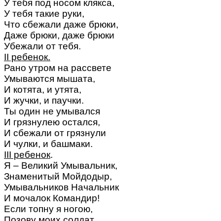
У тебя под носом клякса,
У тебя такие руки,
Что сбежали даже брюки,
Даже брюки, даже брюки
Убежали от тебя.
II ребенок.
Рано утром на рассвете
Умываются мышата,
И котята, и утята,
И жучки, и паучки.
Ты один не умывался
И грязнулею остался,
И сбежали от грязнули
И чулки, и башмаки.
III ребенок
.
Я – Великий Умывальник,
Знаменитый Мойдодыр,
Умывальников Начальник
И мочалок Командир!
Если топну я ногою,
Позову моих солдат,