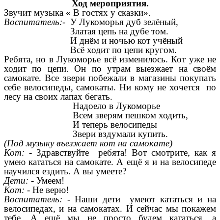
Ход мероприятия.
Звучит музыка « В гостях у сказки».
Воспитатель:
- У Лукоморья дуб зелёный,
Златая цепь на дубе том.
И днём и ночью кот учёный
Всё ходит по цепи кругом.
Ребята, но в Лукоморье всё изменилось. Кот уже не
ходит по цепи. Он по утрам выезжает на своём
самокате. Все звери побежали в магазины покупать
себе велосипеды, самокаты. Ни кому не хочется по
лесу на своих лапах бегать.
Надоело в Лукоморье
Всем зверям пешком ходить,
И теперь велосипеды
Звери вздумали купить.
(Под музыку въезжает кот на самокате)
Кот:
- Здравствуйте ребята! Вот смотрите, как я
умею кататься на самокате. А ещё я и на велосипеде
научился ездить. А вы умеете?
Дети:
- Умеем!
Кот:
- Не верю!
Воспитатель:
- Наши дети умеют кататься и на
велосипедах, и на самокатах. И сейчас мы покажем
тебе. А ещё мы не просто будем кататься, а