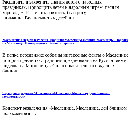
Расширить и закрепить знания детей о народных
праздниках. Приобщить детей к народным играм, песням,
хороводам. Развивать ловкость, быстроту,
внимание. Воспитывать у детей ин...
Масленичная неделя в России: Традиции Масленицы.История Масленицы. Поделки
на Масленицу. Наши рецепты. Блинная зарядка
В папке передвижке собраны интересные факты о Масленице,
история праздника, традиции празднования на Руси, а также
поделка на Масленицу - Солнышко и рецепты вкусных
блинов....
Сценарий праздника Масленицы «Масленица, Масленица, дай блинком
полакомиться»
Конспект развлечения «Масленица, Масленица, дай блинком
полакомиться»...