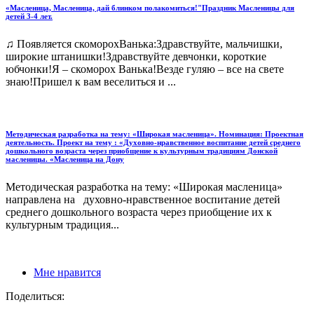
«Масленица, Масленица, дай блинком полакомиться!"Праздник Масленицы для
детей 3-4 лет.
♫ Появляется скоморохВанька:Здравствуйте, мальчишки,
широкие штанишки!Здравствуйте девчонки, короткие
юбчонки!Я – скоморох Ванька!Везде гуляю – все на свете
знаю!Пришел к вам веселиться и ...
Методическая разработка на тему: «Широкая масленица». Номинация: Проектная
деятельность. Проект на тему : «Духовно-нравственное воспитание детей среднего
дошкольного возраста через приобщение к культурным традициям Донской
масленицы. «Масленица на Дону
Методическая разработка на тему: «Широкая масленица»
направлена на духовно-нравственное воспитание детей
среднего дошкольного возраста через приобщение их к
культурным традиция...
Мне нравится
Поделиться: