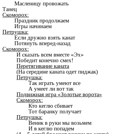
Масленицу провожать
Танец
Скоморох:
Праздник продолжаем
Игры начинаем
Петрушка:
Если дружно взять канат
Потянуть вперед-назад
Скоморох:
И сказать всем вместе «Эх»
Победит конечно смех!
Перетягивание каната
(На середине каната одет пиджак)
Петрушка:
Так играть умеют все
А умеет ли вот так
Подвижная игра «Золотые ворота»
Скоморох:
Кто кеглю сбивает
Тот баранку получает
Петрушка:
Веник в руки мы возьмем
И в кеглю попадем