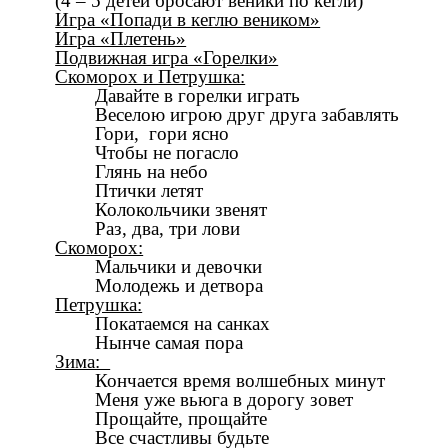
(4 – 5 детей бросают веники по кегли)
Игра «Попади в кеглю веником»
Игра «Плетень»
Подвижная игра «Горелки»
Скоморох и Петрушка:
Давайте в горелки играть
Веселою игрою друг друга забавлять
Гори, гори ясно
Чтобы не погасло
Глянь на небо
Птички летят
Колокольчики звенят
Раз, два, три лови
Скоморох:
Мальчики и девочки
Молодежь и детвора
Петрушка:
Покатаемся на санках
Нынче самая пора
Зима:
Кончается время волшебных минут
Меня уже вьюга в дорогу зовет
Прощайте, прощайте
Все счастливы будьте