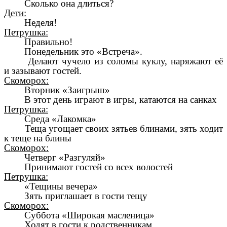
Сколько она длиться?
Дети:
Неделя!
Петрушка:
Правильно!
Понедельник это «Встреча».
Делают чучело из соломы куклу, наряжают её
и зазывают гостей.
Скоморох:
Вторник «Заигрыш»
В этот день играют в игры, катаются на санках
Петрушка:
Среда «Лакомка»
Теща угощает своих зятьев блинами, зять ходит
к теще на блины
Скоморох:
Четверг «Разгуляй»
Принимают гостей со всех волостей
Петрушка:
«Тещины вечера»
Зять приглашает в гости тещу
Скоморох:
Суббота «Широкая масленица»
Ходят в гости к родственникам