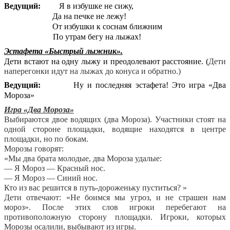
Ведущий:
Я в избушке не сижу,
Да на печке не лежу!
От избушки к соснам ближним
По утрам бегу на лыжах!
Эстафета «Быстрый лыжник».
Дети встают на одну лыжу и преодолевают расстояние. (
Дети
наперегонки идут на лыжах до конуса и обратно.)
Ведущий:
Ну и последняя эстафета! Это игра «Два
Мороза»
Игра «Два Мороза»
Выбираются двое водящих (два Мороза). Участники стоят на
одной стороне площадки, водящие находятся в центре
площадки, но по бокам.
Морозы говорят:
«Мы два брата молодые, два Мороза удалые:
— Я Мороз — Красный нос.
— Я Мороз — Синий нос.
Кто из вас решится в путь-дороженьку пуститься? »
Дети отвечают: «Не боимся мы угроз, и не страшен нам
мороз». После этих слов игроки перебегают на
противоположную сторону площадки. Игроки, которых
Морозы осалили, выбывают из игры.