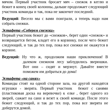
мячом. Первый участник бросает мяч – снежок в кеглю и
бежит в конец своей колонны, дальше продолжает следующий
участник команды и так, пока не закончит последний.
Ведущий
: Весело мы с вами поиграли, а теперь надо нам
собрать снежки.
Эстафета «Соберем снежки»
Первый участник бежит до «снежков», берет один «снежок» и
возвращается бегом, кладет его в корзинку, после чего бежит
следующий, и так до тех пор, пока все снежки не окажутся в
корзине.
Ведущий:
Ну что ж, продолжим наши приключения! В
далеком снежном лесу заблудились зверюшки.
Вот они – сидят и мерзнут. Давайте вместе
поможем им добраться до дома!
Эстафета «на санях»
Команды стоят на одной стороне зала, на другой находятся
игрушки - зверята. Первый участник бежит с санями
(пластиковая доска на веревочке) к елке , берет одного из
зверей, сажает на сани и везет к своей команде. После этого
бежит следующий, и так до тех пор, пока все зверята не
доберутся домой.