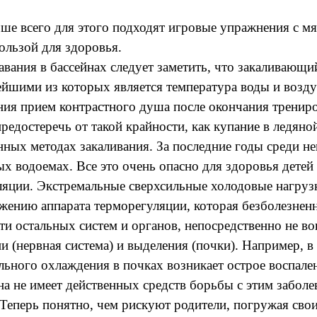
чше всего для этого подходят игровые упражнения с м
ользой для здоровья.
вания в бассейнах следует заметить, что закаливающи
йшими из которых является температура воды и воздух
ия прием контрастного душа после окончания трениро
редостеречь от такой крайности, как купание в ледяно
нных методах закаливания. За последние годы среди н
тых водоемах. Все это очень опасно для здоровья дете
уляции. Экстремальные сверхсильные холодовые нагру
яжению аппарата терморегуляции, которая безболезнен
сти остальных систем и органов, непосредственно не в
(нервная система) и выделения (почки). Например, в 
льного охлаждения в почках возникает острое воспале
на не имеет действенных средств борьбы с этим забол
 Теперь понятно, чем рискуют родители, погружая свои