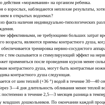
о действия «моржевания» на организм ребенка.
ря о взрослых, наблюдаются неплохие результаты, хотя
анием в открытых водоемах?
 из факта наличия индивидуально-типологических разл
ождения.
лее эффективными, не требующими больших затрат вр
го возраста, являются приемы контрастного душа, ког
обеспечивается тренировка нервно-сосудистого аппара
е с тем сказывается и стимулирующий эффект на нерв
ожет применяться после проведения курсов менее сильн
ам контрастного душа, могут быть контрастные ножны
одика контрастного душа следующая.
ается от шеи теплой (+36 °) водой в течение 30—40 сек
Через 3—4 дня длительность обливания менее теплой в
к постепенно в течение 2,5—3 месяцев разница в темпе
у младших дошкольников. По окончании каждой проце