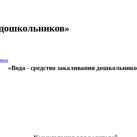
я дошкольников»
овна
«Вода - средство закаливания дошкольник