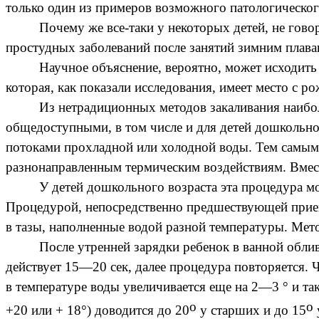
только один из примеров возможного патологическог
Почему же все-таки у некоторых детей, не гово
простудных заболеваний после занятий зимним плав
Научное объяснение, вероятно, может исходить
которая, как показали исследования, имеет место с р
Из нетрадиционных методов закаливания наибо
общедоступными, в том числе и для детей дошкольно
потоками прохладной или холодной воды. Тем самым 
разнонаправленным термическим воздействиям. Вмест
У детей дошкольного возраста эта процедура м
Процедурой, непосредственно предшествующей прием
в тазы, наполненные водой разной температуры. Мет
После утренней зарядки ребенок в ванной облив
действует 15—20 сек, далее процедура повторяется. 
в температуре воды увеличивается еще на 2—3 ° и та
о
о
+20 или + 18°) доводится до 20
у старших и до 15