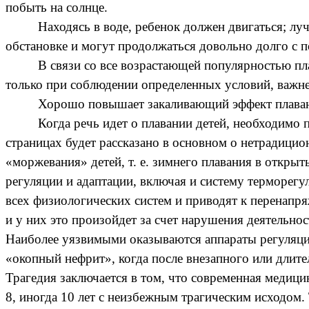
побыть на солнце.
Находясь в воде, ребенок должен двигаться; лу
обстановке и могут продолжаться довольно долго с п
В связи со все возрастающей популярностью пла
только при соблюдении определенных условий, важне
Хорошо повышает закаливающий эффект плаван
Когда речь идет о плавании детей, необходимо п
страницах будет рассказано в основном о нетрадицио
«моржевания» детей, т. е. зимнего плавания в откры
регуляции и адаптации, включая и систему терморег
всех физиологических систем и приводят к перенапр
и у них это произойдет за счет нарушения деятельно
Наиболее уязвимыми оказываются аппараты регуляции 
«окопный нефрит», когда после внезапного или длите
Трагедия заключается в том, что современная медици
8, иногда 10 лет с неизбежным трагическим исходом.