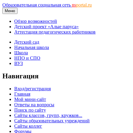
Образовательная социальная сеть
ns
portal.ru
Меню
Обзор возможностей
Детский проект «Алые паруса»
Аттестация педагогических работников
Детский сад
Начальная школа
Школа
НПО и СПО
ВУЗ
Навигация
Вход/регистрация
Главная
Мой мини-сайт
Ответы на вопросы
Поиск по сайту
Сайты классов, групп, кружков...
Сайты образовательных учреждений
Сайты коллег
Форумы