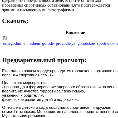
одерживать победы в любом деле. В статье описан ход
проведения спортивных соревнований,что подтверждается
яркими и насыщенными фотографиями.
Скачать:
Вложение
ezhegodno_v_nashem_gorode_provoditsya_gorodskoe_sportivnoe_s
Предварительный просмотр:
Ежегодно
в
нашем
городе
проводится
городское
спортивное
со
папа
,
я
–
спортивная
семья
».
Цель
этого
мероприятия
-
пропаганда
и
формирование
здорового
образа
жизни
на
основ
воспитание
чувства
гордости
за
свою
семью
,
уважения
к
родителям
,
физическое
развитие
детей
и
подростков
.
От
нашего
детского
сада
выступала
спортивная
и
дружная
семья
Гетманских
.
Мероприятие
началось
с
приветственного
с
Музыкальная
разминка