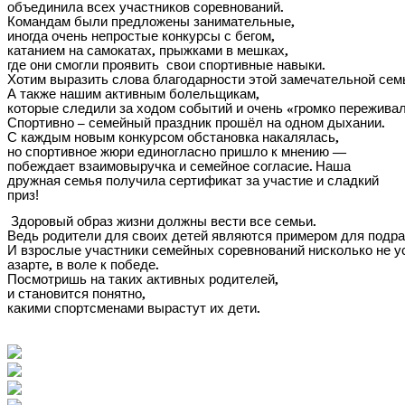
объединила
всех
участников
соревнований
.
Командам
были
предложены
занимательные
,
иногда
очень
непростые
конкурсы
с
бегом
,
катанием
на
самокатах
,
прыжками
в
мешках
,
где
они
смогли
проявить
свои
спортивные
навыки
.
Хотим
выразить
слова
благодарности
этой
замечательной
сем
А
также
нашим
активным
болельщикам
,
которые
следили
за
ходом
событий
и
очень
«
громко
пережива
Спортивно
–
семейный
праздник
прошёл
на
одном
дыхании
.
С
каждым
новым
конкурсом
обстановка
накалялась
,
но
спортивное
жюри
единогласно
пришло
к
мнению
—
побеждает
взаимовыручка
и
семейное
согласие
.
Наша
дружная семья получила сертификат за участие и сладкий
приз!
Здоровый
образ
жизни
должны
вести
все
семьи
.
Ведь
родители
для
своих
детей
являются
примером
для
подр
И
взрослые
участники
семейных
соревнований
нисколько
не
у
азарте
,
в
воле
к
победе
.
Посмотришь
на
таких
активных
родителей
,
и
становится
понятно
,
какими
спортсменами
вырастут
их
дети
.