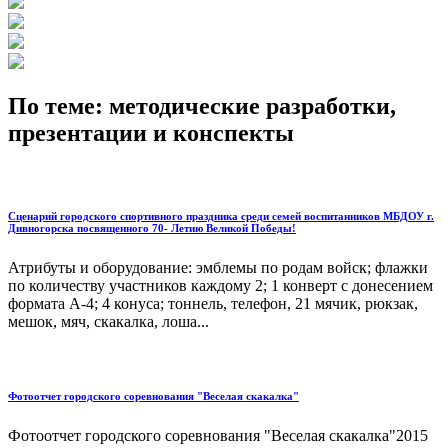
По теме: методические разработки,
презентации и конспекты
Сценарий городского спортивного праздника среди семей воспитанников МБДОУ г.
Дивногорска посвященного 70- Летию Великой Победы!
Атрибуты и оборудование: эмблемы по родам войск; флажки
по количеству участников каждому 2; 1 конверт с донесением
формата А-4; 4 конуса; тоннель, телефон, 21 мячик, рюкзак,
мешок, мяч, скакалка, лоша...
Фотоотчет городского соревнования "Веселая скакалка"
Фотоотчет городского соревнования "Веселая скакалка"2015