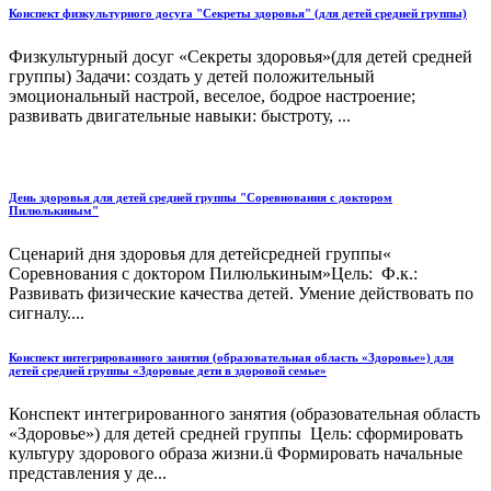
Конспект физкультурного досуга "Секреты здоровья" (для детей средней группы)
Физкультурный досуг «Секреты здоровья»(для детей средней
группы) Задачи: создать у детей положительный
эмоциональный настрой, веселое, бодрое настроение;
развивать двигательные навыки: быстроту, ...
День здоровья для детей средней группы "Соревнования с доктором
Пилюлькиным"
Сценарий дня здоровья для детейсредней группы«
Соревнования с доктором Пилюлькиным»Цель: Ф.к.:
Развивать физические качества детей. Умение действовать по
сигналу....
Конспект интегрированного занятия (образовательная область «Здоровье») для
детей средней группы «Здоровые дети в здоровой семье»
Конспект интегрированного занятия (образовательная область
«Здоровье») для детей средней группы Цель: сформировать
культуру здорового образа жизни.ü Формировать начальные
представления у де...