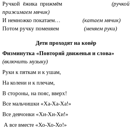
Ручкой ёжика прижмём
(ручкой
прижимаем мячик)
И немножко покатаем…
(катаем мячик)
Потом ручку поменяем
(меняем руки)
Дети проходят на ковёр
Физминутка «Повторяй движенья и слова»
(включить музыку)
Руки к пяткам и к ушам,
На колени и к плечам,
В стороны, на пояс, вверх!
Все мальчишки «Ха-Ха-Ха!»
Все девчонки «Хи-Хи-Хи!»
А все вместе «Хо-Хо-Хо!»