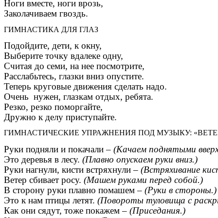
Ноги вместе, ноги врозь,
Заколачиваем гвоздь.
ГИМНАСТИКА ДЛЯ ГЛАЗ
Подойдите, дети, к окну,
Выберите точку вдалеке одну,
Считая до семи, на нее посмотрите,
Расслабьтесь, глазки вниз опустите.
Теперь круговые движения сделать надо.
Очень нужен, глазкам отдых, ребята.
Резко, резко поморгайте,
Дружно к делу приступайте.
ГИМНАСТИЧЕСКИЕ УПРАЖНЕНИЯ ПОД МУЗЫКУ: «ВЕТЕР
Руки подняли и покачали –
(Качаем поднятыми вверх
Это деревья в лесу.
(Плавно опускаем руки вниз.)
Руки нагнули, кисти встряхнули –
(Встряхивание кист
Ветер сбивает росу.
(Машем руками перед собой.)
В сторону руки плавно помашем –
(Руки в стороны.)
Это к нам птицы летят.
(Повороты туловища с раскр
Как они сядут, тоже покажем –
(Приседания.)