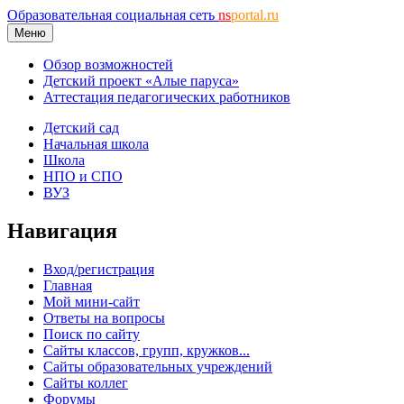
Образовательная социальная сеть
ns
portal.ru
Меню
Обзор возможностей
Детский проект «Алые паруса»
Аттестация педагогических работников
Детский сад
Начальная школа
Школа
НПО и СПО
ВУЗ
Навигация
Вход/регистрация
Главная
Мой мини-сайт
Ответы на вопросы
Поиск по сайту
Сайты классов, групп, кружков...
Сайты образовательных учреждений
Сайты коллег
Форумы