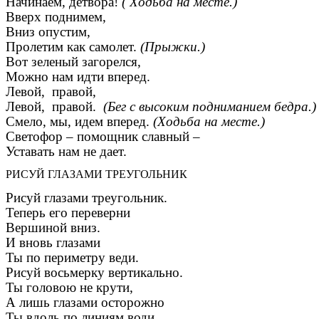
Начинаем, детвора!
(
Ходьба на месте.)
Вверх поднимем,
Вниз опустим,
Пролетим как самолет.
(Прыжки.)
Вот зеленый загорелся,
Можно нам идти вперед.
Левой, правой,
Левой, правой.
(Бег с высоким подниманием бедра.)
Смело, мы, идем вперед.
(Ходьба на месте.)
Светофор – помощник славный –
Уставать нам не дает.
РИСУЙ ГЛАЗАМИ ТРЕУГОЛЬНИК
Рисуй глазами треугольник.
Теперь его переверни
Вершиной вниз.
И вновь глазами
Ты по периметру веди.
Рисуй восьмерку вертикально.
Ты головою не крути,
А лишь глазами осторожно
Ты вдоль по линиям води