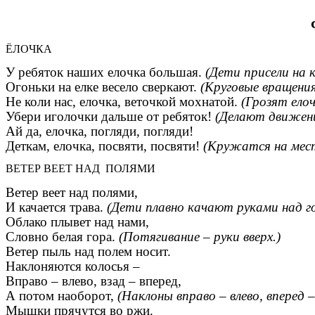
ЁЛОЧКА
У ребяток наших елочка большая.
(Дети присели на 
Огоньки на елке весело сверкают.
(Круговые вращения
Не коли нас, елочка, веточкой мохнатой.
(Грозят елоч
Убери иголочки дальше от ребяток!
(Делают движени
Ай да, елочка, погляди, погляди!
Деткам, елочка, посвяти, посвяти!
(Кружатся на мест
ВЕТЕР ВЕЕТ НАД ПОЛЯМИ
Ветер веет над полями,
И качается трава.
(Дети плавно качают руками над го
Облако плывет над нами,
Словно белая гора.
(Потягивание – руки вверх.)
Ветер пыль над полем носит.
Наклоняются колосья –
Вправо – влево, взад – вперед,
А потом наоборот,
(Наклоны вправо – влево, вперед –
Мышки прячутся во ржи.