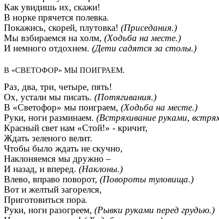
Как увидишь их, скажи!
В норке прячется полевка.
Покажись, скорей, плутовка!
(Приседания.)
Мы взбираемся на холм,
(Ходьба на месте.)
И немного отдохнем.
(Дети садятся за столы.)
В «СВЕТОФОР» МЫ ПОИГРАЕМ.
Раз, два, три, четыре, пять!
Ох, устали мы писать.
(Потягивания.)
В «Светофор» мы поиграем,
(Ходьба на месте.)
Руки, ноги разминаем.
(Встряхивание руками, встрях
Красный свет нам «Стой!» - кричит,
Ждать зеленого велит.
Чтобы было ждать не скучно,
Наклоняемся мы дружно –
И назад, и вперед.
(Наклоны.)
Влево, вправо поворот,
(Повороты туловища.)
Вот и желтый загорелся,
Приготовиться пора.
Руки, ноги разогреем,
(Рывки руками перед грудью.)