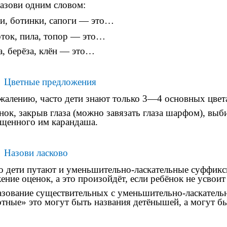
азови одним словом:
и, ботинки, сапоги — это…
ток, пила, топор — это…
а, берёза, клён — это…
Цветные предложения
жалению, часто дети знают только 3—4 основных цвета 
нок, закрыв глаза (можно завязать глаза шарфом), выб
щенного им карандаша.
Назови ласково
о дети путают и уменьшительно-ласкательные суффиксы
ение оценок, а это произойдёт, если ребёнок не усвои
зование существительных с уменьшительно-ласкатель
тные» это могут быть названия детёнышей, а могут быт