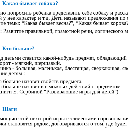
Какая бывает собака?
о попросить ребенка представить себе собаку и расска
й у нее характер и т.д. Дети называют предложения по 
ие темы: “Какая бывает весна?”, “Какая бывает корова?”
: Развитие правильной, грамотной речи, логического 
Кто больше?
д детьми ставится какой-нибудь предмет, обладающий
орот - мягкий, шершавый.
нка - большая, маленькая, блестящая, сверкающая, све
ние детям :
о больше назовет свойств предмета.
о больше назовет возможных действий с предметом.
книги Е. Сербиной “Развивающие игры для детей”)
Шаги
мощью этой нехитрой игры с элементами соревнования
ки становятся рядом, договариваются о том, где буде