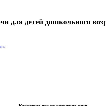
чи для детей дошкольного воз
вна
Картотека игр по развитию речи