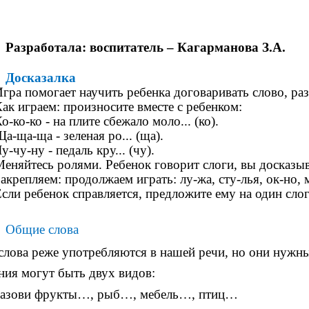
Разработала: воспитатель – Кагарманова З.А.
Досказалка
гра помогает научить ребенка договаривать слово, ра
ак играем: произносите вместе с ребенком:
о-ко-ко - на плите сбежало моло... (ко).
а-ща-ща - зеленая ро... (ща).
у-чу-ну - педаль кру... (чу).
еняйтесь ролями. Ребенок говорит слоги, вы досказыв
акрепляем: продолжаем играть: лу-жа, сту-лья, ок-но, 
сли ребенок справляется, предложите ему на один слог
Общие слова
слова реже употребляются в нашей речи, но они нужны
ния могут быть двух видов:
Назови фрукты…, рыб…, мебель…, птиц…