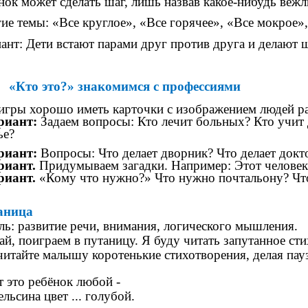
нок может сделать шаг, лишь назвав какое-нибудь веж
ие темы: «Все круглое», «Все горячее», «Все мокрое»,
ант: Дети встают парами друг против друга и делают ш
«Кто это?» знакомимся с профессиями
игры хорошо иметь карточки с изображением людей р
риант:
Задаем вопросы: Кто лечит больных? Кто учит д
ье?
риант:
Вопросы: Что делает дворник? Что делает докто
риант.
Придумываем загадки. Например: Этот человек ра
риант.
«Кому что нужно?» Что нужно почтальону? Чт
аница
: развитие речи, внимания, логического мышления.
ай, поиграем в путаницу. Я буду читать запутанное сти
итайте малышу коротенькие стихотворения, делая паузу
т это ребёнок любой -
ельсина цвет ... голубой.