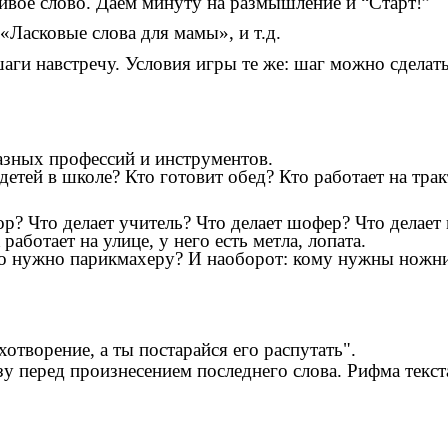
ливое слово. Даем минуту на размышление и “Старт!”
«Ласковые слова для мамы», и т.д.
аги навстречу. Условия игры те же: шаг можно сделать
азных профессий и инструментов.
етей в школе? Кто готовит обед? Кто работает на трак
р? Что делает учитель? Что делает шофер? Что делает
ботает на улице, у него есть метла, лопата.
о нужно парикмахеру? И наоборот: кому нужны ножн
хотворение, а ты постарайся его распутать".
 перед произнесением последнего слова. Рифма текста 