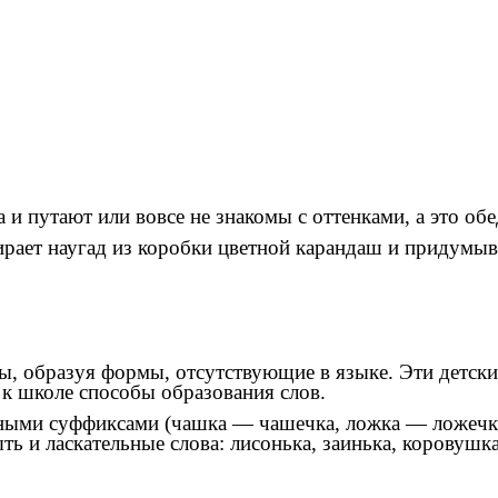
и путают или вовсе не знакомы с оттенками, а это обе
ирает наугад из коробки цветной карандаш и придумыв
, образуя формы, отсутствующие в языке. Эти детские 
т к школе способы образования слов.
ными суффиксами (чашка — чашечка, ложка — ложечка 
ь и ласкательные слова: лисонька, заинька, коровушка