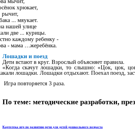
ва мычит,
сёнок хрюкает,
 рычит,
ака ... мяукает.
на нашей улице
али две ... курицы.
стно каждому ребенку -
ва - мама …жеребёнка.
Лошадки и поезд
Дети встают в круг. Взрослый объясняет правила.
«Когда скачут лошадки, то слышно: «Цок, цок, цок»
акали лошадки. Лошадки отдыхают. Поехал поезд, заст
Игра повторяется 3 раза.
По теме: методические разработки, пр
Картотека игр по развитию речи для детей дошкольного возраста