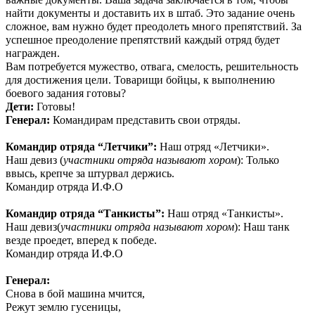
найти документы и доставить их в штаб. Это задание очень
сложное, вам нужно будет преодолеть много препятствий. За
успешное преодоление препятствий каждый отряд будет
награжден.
Вам потребуется мужество, отвага, смелость, решительность
для достижения цели. Товарищи бойцы, к выполнению
боевого задания готовы?
Дети:
Готовы!
Генерал:
Командирам представить свои отряды.
Командир отряда “Летчики”:
Наш отряд «Летчики».
Наш девиз (
участники отряда называют хором
): Только
ввысь, крепче за штурвал держись.
Командир отряда И.Ф.О
Командир отряда “Танкисты”:
Наш отряд «Танкисты».
Наш девиз(
участники отряда называют хором
): Наш танк
везде проедет, вперед к победе.
Командир отряда И.Ф.О
Генерал:
Снова в бой машина мчится,
Режут землю гусеницы,