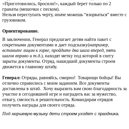
«Приготовились, бросили!», каждый берет только по 2
гранаты (мешочки с песком).
Нельзя переступать черту, иначе можешь “взорваться” вместе с
грузовиком.
Ориентирование.
В заключении,
Генерал предлагает детям найти пакет с
секретными документами и дает подсказку(
например,
встаньте лицом к горке, пройдите два шага вперед, пять
шагов вправо и т.д.
), находят метку под которой в снегу
зарыты документы. Отряд, нашедший документы строем
движется к главному штабу.
Генерал:
Отряды, равняйсь, смирно! Товарищи бойцы! Вы
отлично справились с моим заданием. Все документы
доставлены в штаб. Хочу выразить вам свою благодарность за
участие в сегодняшней игре и наградить вас за мужество,
отвагу, смелость и решительность. Командирам отрядов
получить награды для своего отряда.
Под мар
шевую музыку дети строем уходят с праздника.