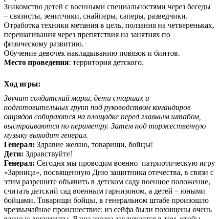
Знакомство детей с военными специальностями через беседы
– связисты, зенитчики, снайперы, саперы, разведчики.
Отработка техники метания в цель, ползания на четвереньках,
перешагивания через препятствия на занятиях по
физическому развитию.
Обучение девочек накладыванию повязок и бинтов.
Место проведения
: территория детского.
Ход игры:
Звучит солдатский марш, дети старших и
подготовительных групп под руководством командиров
отрядов собираются на площадке перед главным штабом,
выстраиваются по периметру. Затем под торжественную
музыку выходит генерал.
Генерал:
Здравие желаю, товарищи, бойцы!
Дети:
Здравствуйте!
Генерал:
Сегодня мы проводим военно–патриотическую игру
«Зарница», посвященную Дню защитника отечества, в связи с
этим разрешите объявить в детском саду военное положение,
считать детский сад военным гарнизоном, а детей – юными
бойцами. Товарищи бойцы, в генеральном штабе произошло
чрезвычайное происшествие: из сейфа были похищены очень
важные документы. Ваша задача заключается в том, чтобы