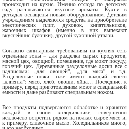
происходит на кухне. Именно отсюда по детскому
саду расплываются вкусные ароматы. Кухни в
детсадах оснащены новым оборудованием. Детским
учреждениям выделяются средства на приобретение
электрических плит, духовок, кипятильников,
жарочных шкафов (именно в них выпекают
вкуснейшие булочки), другой кухонной утвари.
Согласно санитарным требованиям на кухнях есть
отдельные зоны – для разделки сырых продуктов,
мясной цех, овощной, помещение, где моют посуду,
горячий цех. Деревянные разделочные доски все с
надписями: „для овощей”, „для мяса” и т.д.
Разделочные ножи тоже имеют каждый своего
„клиента”: мясо, хлеб, овощи, яйца… Последние, к
примеру, перед приготовлением моют в специальной
емкости и даже разбивают специальным ножом.
Все продукты подвергаются обработке и хранятся
каждый в своем холодильнике, совершенно
исключено встретить рядом на полках сырое мясо и,
к примеру, сливочное масло. Холодильников много,
и это необходимо.