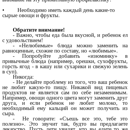
• Необходимо иметь каждый день какие-то
сырые овощи и фрукты.
Обратите внимание!
- Важно, чтобы еда была вкусной, и ребенок ел
с удовольствием!
- «Нелюбимые» блюда можно заменить на
равноценные, схожие по составу, но «любимые».
- Попробуйте добавить «изюминку» в
привычные блюда (например, орешки, сухофрукты,
горсть ягод - в кашу или сухарики и свежую зелень
в суп).
Никогда:
- Не делайте проблему из того, что ваш ребенок
не любит какую-то пищу. Никакой вид пищевых
продуктов не является сам по себе незаменимым.
Например, овощи одного цвета могут заменить друг
друга, и если ребенок не любит молоко, то
необходимый ему кальций он может получить из
сыра.
- Не говорите: «Съешь все это, тебе это
полезно». Это звучит так, будто вы предлагаете
лекарство. Пусть дети увидят, что вы едите то же