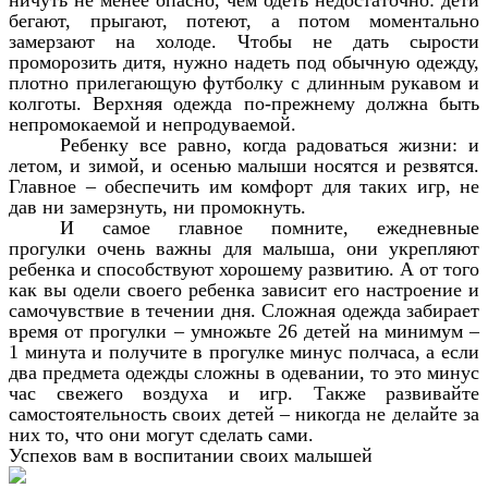
бегают, прыгают, потеют, а потом моментально
замерзают на холоде. Чтобы не дать сырости
проморозить дитя, нужно надеть под обычную одежду,
плотно прилегающую футболку с длинным рукавом и
колготы. Верхняя одежда по-прежнему должна быть
непромокаемой и непродуваемой.
Ребенку все равно, когда радоваться жизни: и
летом, и зимой, и осенью малыши носятся и резвятся.
Главное – обеспечить им комфорт для таких игр, не
дав ни замерзнуть, ни промокнуть.
И самое главное помните, ежедневные
прогулки очень важны для малыша, они укрепляют
ребенка и способствуют хорошему развитию. А от того
как вы одели своего ребенка зависит его настроение и
самочувствие в течении дня. Сложная одежда забирает
время от прогулки – умножьте 26 детей на минимум –
1 минута и получите в прогулке минус полчаса, а если
два предмета одежды сложны в одевании, то это минус
час свежего воздуха и игр. Также развивайте
самостоятельность своих детей – никогда не делайте за
них то, что они могут сделать сами.
Успехов вам в воспитании своих малышей