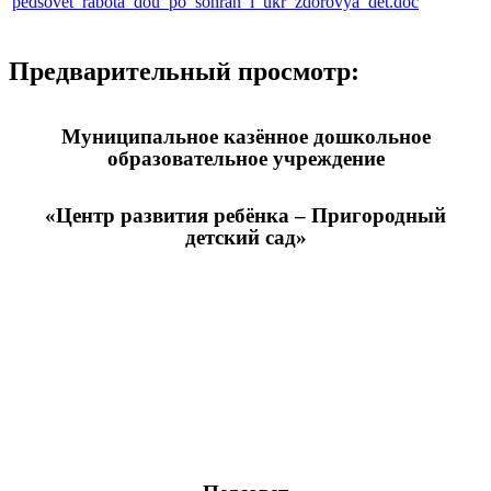
pedsovet_rabota_dou_po_sohran_i_ukr_zdorovya_det.doc
Предварительный просмотр:
Муниципальное казённое дошкольное
образовательное учреждение
«Центр развития ребёнка – Пригородный
детский сад»