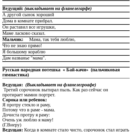
Ведущий:
(выкладывает на фланелегарфе)
А другой сынок хороший
Дома в комнате прибрал.
Он раставил все игрушки,
Маме ласково сказал.
Мальчик:
Мама, так тебя люблю,
Что не знаю прямо!
Я большому кораблю
Дам названье "мама".
Русская народная потешка « Бай-качи» (пальчиковая
гимнастика)
Ведущая:
(Выкладывает на фланелегроафе)
Третий сорочонок вытирал пыль. Как раз сейчас он
протирает мамин портрет.
Сорока или ребенок:
Я протру стекло и раму,
Потому что в раме - мама.
Дочиста протру я раму:
Очень уж люблю я маму!
(Г.Виеру)
Ведущая:
Когда в комнате стало чисто, сорочонок стал играть