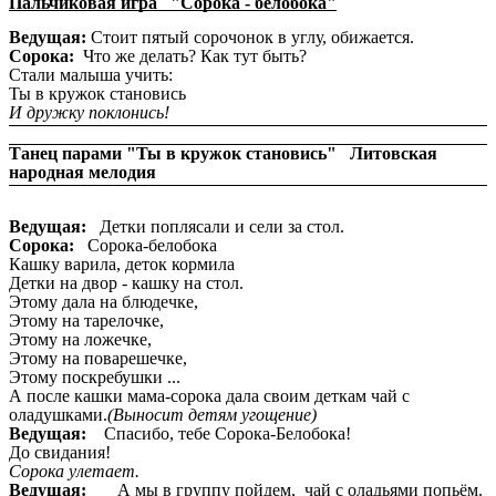
Пальчиковая игра "Сорока - белобока"
Ведущая:
Стоит пятый сорочонок в углу, обижается.
Сорока:
Что же делать? Как тут быть?
Стали малыша учить:
Ты в кружок становись
И дружку поклонись!
Танец парами "Ты в кружок становись" Литовская
народная мелодия
Ведущая:
Детки поплясали и сели за стол.
Сорока:
Сорока-белобока
Кашку варила, деток кормила
Детки на двор - кашку на стол.
Этому дала на блюдечке,
Этому на тарелочке,
Этому на ложечке,
Этому на поварешечке,
Этому поскребушки ...
А после кашки мама-сорока дала своим деткам чай с
оладушками.
(Выносит детям угощение)
Ведущая:
Спасибо, тебе Сорока-Белобока!
До свидания!
Сорока улетает.
Ведущая:
А мы в группу пойдем, чай с оладьями попьём.