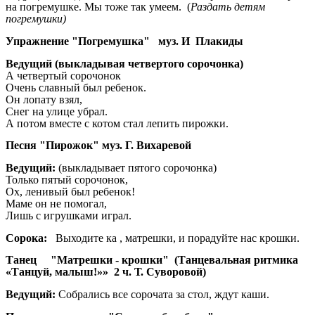
на погремушке. Мы тоже так умеем. (
Раздать детям
погремушки)
Упражнение "Погремушка" муз. И Плакиды
Ведущий (выкладывая четвертого сорочонка)
А четвертый сорочонок
Очень славный был ребенок.
Он лопату взял,
Снег на улице убрал.
А потом вместе с котом стал лепить пирожки.
Песня "Пирожок" муз. Г. Вихаревой
Ведущий:
(выкладывает пятого сорочонка)
Только пятый сорочонок,
Ох, ленивый был ребенок!
Маме он не помогал,
Лишь с игрушками играл.
Сорока:
Выходите ка , матрешки, и порадуйте нас крошки.
Танец "Матрешки - крошки" (Танцевальная ритмика
«Танцуй, малыш!»» 2 ч. Т. Суворовой)
Ведущий:
Собрались все сорочата за стол, ждут каши.