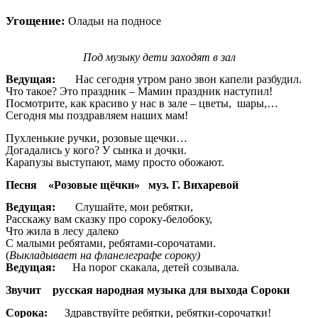
Угощение:
Оладьи на подносе
Под музыку дети заходят в зал
Ведущая:
Нас сегодня утром рано звон капели разбудил.
Что такое? Это праздник – Мамин праздник наступил!
Посмотрите, как красиво у нас в зале – цветы, шары,…
Сегодня мы поздравляем наших мам!
Пухленькие ручки, розовые щечки…
Догадались у кого? У сынка и дочки.
Карапузы выступают, маму просто обожают.
Песня
«Розовые щёчки» муз. Г. Вихаревой
Ведущая:
Слушайте, мои ребятки,
Расскажу вам сказку про сороку-белобоку,
Что жила в лесу далеко
С малыми ребятами, ребятами-сорочатами.
(
Выкладывает на фланелеграфе сороку)
Ведущая:
На порог скакала, детей созывала.
Звучит русская народная музыка для выхода Сороки
Сорока:
Здравствуйте ребятки, ребятки-сорочатки!