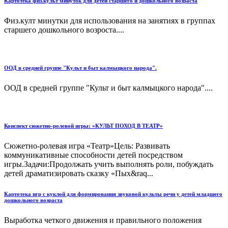
Картотека физ.культ минуток для детей старшего и дошкольного возраста
Физ.култ минутки для использования на занятиях в группах
старшего дошкольного возроста....
ООД в средней группе "Культ и быт калмыцкого народа".
ООД в средней группе "Культ и быт калмыцкого народа"....
Конспект сюжетно-ролевой игры: «КУЛЬТ ПОХОД В ТЕАТР»
Сюжетно-ролевая игра «Театр»Цель: Развивать
коммуникативные способности детей посредством
игры.Задачи:Продолжать учить выполнять роли, побуждать
детей драматизировать сказку «Пых&raq...
Картотека игр с куклой для формирования звуковой культы речи у детей младшего
дошкольного возраста
Выработка четкого движения и правильного положения