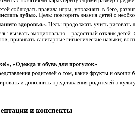
комить с понятиями характеризующими размер предме
етей соблюдать правила игры, упражнять в беге, разви
истить зубы».
Цель: повторить знания детей о необх
нашего здоровья».
Цель: продолжать учить рисовать 
ль: вызвать эмоционально – радостный отклик детей.
нов, прививать санитарные гигиенические навыки; вос
е!»,
«Одежда и обувь для прогулок»
едставления родителей о том, какие фрукты и овощи 
ровать и дополнить представления родителей о культ
езентации и конспекты