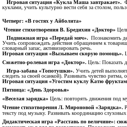
Игровая ситуация «Кукла Маша завтракает».
Ф
куклами, учить культурно вести себя за столом, польз
Четверг: «В гостях у Айболита»
Чтение стихотворения В. Бредихин «Доктор»
Цель
Подвижная игра «Передай мяч».
Познакомить де
Учить сопровождать действия обращением к товарищ
словарный запас, активизировать речь.
Игровая ситуация «Вызываем скорую помощь».
Ц
Сюжетно-ролевая игра «Доктор».
Цель: Показать д
Игра-забава «Топотушки».
Учить детей выполнят
следить за своей осанкой). Развивать чувство ритма,
Игровая ситуация «Угостим куклу Катю фруктам
Пятница: «День Здоровья»
«Веселая зарядка»
Цель: повторять движения под м
Чтение стихотворения Л. Мироновой «Зарядка».
Р
тексту под музыку. Развивать координацию слуховых
Дидактическая игра «Расставь по величине»: сюж