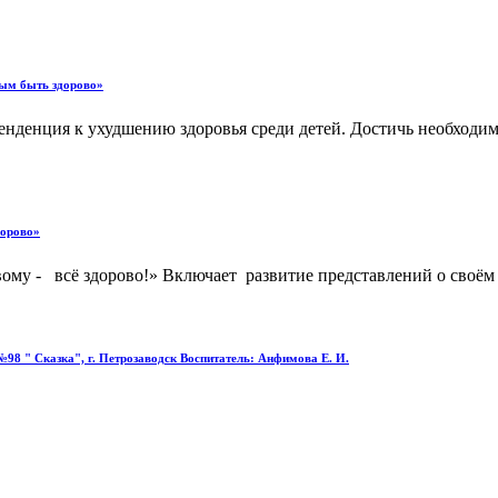
вым быть здорово»
тенденция к ухудшению здоровья среди детей. Достичь необходи
дорово»
ому - всё здорово!» Включает развитие представлений о своём 
98 " Сказка", г. Петрозаводск Воспитатель: Анфимова Е. И.