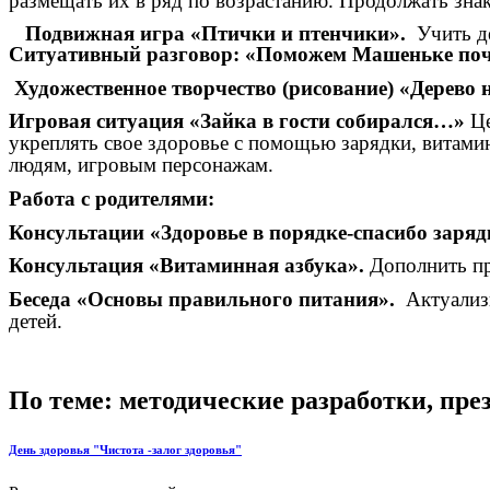
размещать их в ряд по возрастанию. Продолжать зна
Подвижная игра «Птички и птенчики».
Учить д
Ситуативный разговор: «Поможем Машеньке поч
Художественное творчество (рисование) «Дерево 
Игровая ситуация «Зайка в гости собирался…»
Це
укреплять свое здоровье с помощью зарядки, витами
людям, игровым персонажам.
Работа с родителями:
Консультации «Здоровье в порядке-спасибо зарядк
Консультация «Витаминная азбука».
Дополнить пр
Беседа «Основы правильного питания».
Актуализи
детей.
По теме: методические разработки, пр
День здоровья "Чистота -залог здоровья"