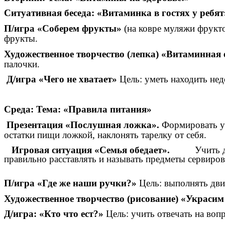
Ситуативная беседа: «Витаминка в гостях у ребят
П/игра «Соберем фрукты»
(на ковре муляжи фрукто
фрукты.
Художественное творчество (лепка) «Витаминная 
палочки.
Д/игра «Чего не хватает»
Цель: уметь находить не
Среда: Тема: «Правила питания»
Презентация «Послушная ложка».
Формировать у 
остатки пищи ложкой, наклонять тарелку от себя.
Игровая ситуация «Семья обедает».
Учить 
правильно расставлять и называть предметы сервиров
П/игра «Где же наши ручки?»
Цель: выполнять движ
Художественное творчество (рисование) «Украсим
Д/игра: «Кто что ест?»
Цель: учить отвечать на воп