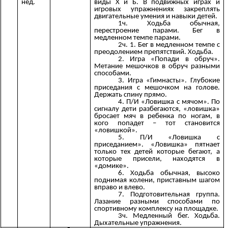
нед.
виды Х и Б. В подвижных играх и
игровых упражнениях закреплять
двигательные умения и навыки детей.
1ч. Ходьба обычная,
перестроение парами. Бег в
медленном темпе парами.
2ч. 1. Бег в медленном темпе с
преодолением препятствий. Ходьба.
2. Игра «Попади в обруч».
Метание мешочков в обруч разными
способами.
3. Игра «Гимнасты». Глубокие
приседания с мешочком на голове.
Держать спину прямо.
4. П/И «Ловишка с мячом». По
сигналу дети разбегаются, «ловишка»
бросает мяч в ребенка по ногам, в
кого попадет – тот становится
«ловишкой».
5. П/И «Ловишка с
приседанием». «Ловишка» пятнает
только тех детей которые бегают, а
которые присели, находятся в
«домике».
6. Ходьба обычная, высоко
поднимая колени, приставным шагом
вправо и влево.
7. Подготовительная группа.
Лазание разными способами по
спортивному комплексу на площадке.
3ч. Медленный бег. Ходьба.
Дыхательные упражнения.