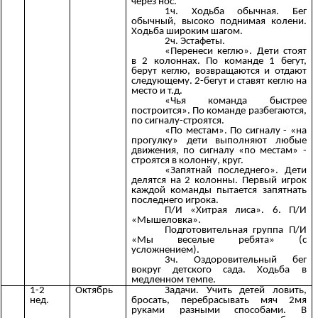
через нос.
1ч. Ходьба обычная. Бег
обычный, высоко поднимая колени.
Ходьба широким шагом.
2ч. Эстафеты.
«Перенеси кеглю». Дети стоят
в 2 колоннах. По команде 1 бегут,
берут кеглю, возвращаются и отдают
следующему. 2-бегут и ставят кеглю на
место и т.д.
«Чья команда быстрее
построится». По команде разбегаются,
по сигналу-строятся.
«По местам». По сигналу - «на
прогулку» дети выполняют любые
движения, по сигналу «по местам» -
строятся в колонну, круг.
«Запятнай последнего». Дети
делятся на 2 колонны. Первый игрок
каждой команды пытается запятнать
последнего игрока.
П/И «Хитрая лиса». 6. П/И
«Мышеловка».
Подготовительная группа П/И
«Мы веселые ребята» (с
усложнением).
3ч. Оздоровительный бег
вокруг детского сада. Ходьба в
медленном темпе.
1-2
Октябрь
Задачи. Учить детей ловить,
нед.
бросать, перебрасывать мяч 2мя
руками разными способами. В