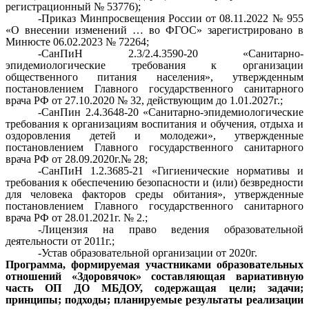
регистрационный № 53776);
-Приказ Минпросвещения России от 08.11.2022 № 955
«О внесении изменений … во ФГОС» зарегистрировано в
Минюсте 06.02.2023 № 72264;
-СанПиН 2.3/2.4.3590-20 «Санитарно-
эпидемиологические требования к организации
общественного питания населения», утвержденным
постановлением Главного государственного санитарного
врача РФ от 27.10.2020 № 32, действующим до 1.01.2027г.;
-СанПин 2.4.3648-20 «Санитарно-эпидемиологические
требования к организациям воспитания и обучения, отдыха и
оздоровления детей и молодежи», утвержденные
постановлением Главного государственного санитарного
врача РФ от 28.09.2020г.№ 28;
-СанПиН 1.2.3685-21 «Гигиенические нормативы и
требования к обеспечению безопасности и (или) безвредности
для человека факторов среды обитания», утвержденные
постановлением Главного государственного санитарного
врача РФ от 28.01.2021г. № 2.;
-Лицензия на право ведения образовательной
деятельности от 2011г.;
-Устав образовательной организации от 2020г.
Программа, формируемая участниками образовательных
отношений «Здоровячок» составляющая вариативную
часть ОП ДО МБДОУ, содержащая цели; задачи;
принципы; подходы; планируемые результаты реализации