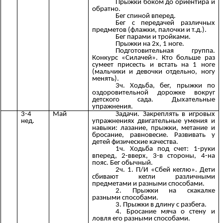
Прыжки боком до ориентира и
обратно.
Бег спиной вперед.
Бег с передачей различных
предметов (флажки, палочки и т.д.).
Бег парами и тройками.
Прыжки на 2х, 1 ноге.
Подготовительная группа.
Конкурс «Силачей». Кто больше раз
сумеет присесть и встать на 1 ноге
(мальчики и девочки отдельно, ногу
менять).
3ч. Ходьба, бег, прыжки по
оздоровительной дорожке вокруг
детского сада. Дыхательные
упражнения.
3-4
Май
Задачи. Закреплять в игровых
нед.
упражнениях двигательные умения и
навыки: лазание, прыжки, метание и
бросание, равновесие. Развивать у
детей физические качества.
1ч. Ходьба под счет: 1-руки
вперед, 2-вверх, 3-в стороны, 4-на
пояс. Бег обычный.
2ч. 1. П/И «Сбей кеглю». Дети
сбивают кегли различными
предметами и разными способами.
2. Прыжки на скакалке
разными способами.
3. Прыжки в длину с разбега.
4. Бросание мяча о стену и
ловля его разными способами.