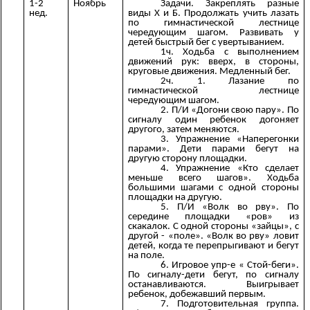
1-2
Ноябрь
Задачи. Закреплять разные
нед.
виды Х и Б. Продолжать учить лазать
по гимнастической лестнице
чередующим шагом. Развивать у
детей быстрый бег с увертыванием.
1ч. Ходьба с выполнением
движений рук: вверх, в стороны,
круговые движения. Медленный бег.
2ч. 1. Лазание по
гимнастической лестнице
чередующим шагом.
2. П/И «Догони свою пару». По
сигналу один ребенок догоняет
другого, затем меняются.
3. Упражнение «Наперегонки
парами». Дети парами бегут на
другую сторону площадки.
4. Упражнение «Кто сделает
меньше всего шагов». Ходьба
большими шагами с одной стороны
площадки на другую.
5. П/И «Волк во рву». По
середине площадки «ров» из
скакалок. С одной стороны «зайцы», с
другой - «поле». «Волк во рву» ловит
детей, когда те перепрыгивают и бегут
на поле.
6. Игровое упр-е « Стой-беги».
По сигналу-дети бегут, по сигналу
останавливаются. Выигрывает
ребенок, добежавший первым.
7. Подготовительная группа.