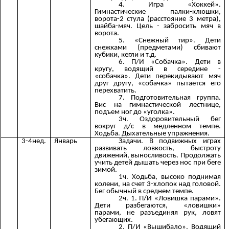
4. Игра «Хоккей».
Гимнастические палки-клюшки,
ворота-2 стула (расстояние 3 метра),
шайба-мяч. Цель - забросить мяч в
ворота.
5. «Снежный тир». Дети
снежками (предметами) сбивают
кубики, кегли и т.д.
6. П/И «Собачка». Дети в
кругу, водящий в середине -
«собачка». Дети перекидывают мяч
друг другу, «собачка» пытается его
перехватить.
7. Подготовительная группа.
Вис на гимнастической лестнице,
подъем ног до «уголка».
3ч. Оздоровительный бег
вокруг д/с в медленном темпе.
Ходьба. Дыхательные упражнения.
3-4нед.
Январь
Задачи. В подвижных играх
развивать ловкость, быстроту
движений, выносливость. Продолжать
учить детей дышать через нос при беге
зимой.
1ч. Ходьба, высоко поднимая
колени, на счет 3-хлопок над головой.
Бег обычный в среднем темпе.
2ч. 1. П/И «Ловишка парами».
Дети разбегаются, «ловишки»
парами, не разъединяя рук, ловят
убегающих.
2. П/И «Вышибало». Водящий