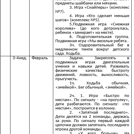
предметы шайбами или мячами.
3. Игра «Снайперы» (комплекс
№7).
4. Игра «Кто сделает меньше
шагов» (комплекс №5).
5.Подвижная игра «Снежная
королева» (до кого дотронулась,
ребенок «замирает» на месте).
6. Подготовительная группа.
Подвижная игра «Мы веселые ребята .
3ч. Оздоровительный бег в
медленном темпе вокруг детского
сада. Ходьба.
3-4нед.
Февраль
Задачи. Закреплять в
подвижных играх двигательные
умения и навыки детей. Развивать
физические качества: быстроту
движений, ловкость, выносливость,
прыгучесть.
1ч. Ходьба обычная,
«змейкой». Бег обычный, «змейкой».
2ч. 1. Игра «Быстро по
местам». По сигналу - «на прогулку»,
дети разбегаются. По сигналу- «по
местам», построится в колонну.
2. «Запятнай последнего».
Дети делятся на 2 команды, держась
за руки. По сигналу первый каждой
цепочки должен запятнать последнего
игрока другой команды.
3. «У кого больше». На