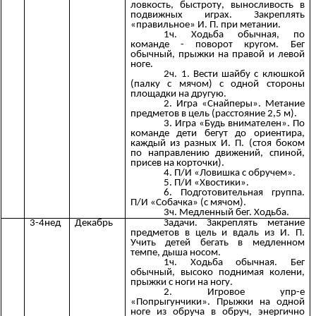
ловкость, быстроту, выносливость в
подвижных играх. Закреплять
«правильное» И. П. при метании.
1ч. Ходьба обычная, по
команде - поворот кругом. Бег
обычный, прыжки на правой и левой
ноге.
2ч. 1. Вести шайбу с клюшкой
(палку с мячом) с одной стороны
площадки на другую.
2. Игра «Снайперы». Метание
предметов в цель (расстояние 2,5 м).
3. Игра «Будь внимателен». По
команде дети бегут до ориентира,
каждый из разных И. П. (стоя боком
по направлению движений, спиной,
присев на корточки).
4. П/И «Ловишка с обручем».
5. П/И «Хвостики».
6. Подготовительная группа.
П/И «Собачка» (с мячом).
3ч. Медленный бег. Ходьба.
3-4нед
Декабрь
Задачи. Закреплять метание
предметов в цель и вдаль из И. П.
Учить детей бегать в медленном
темпе, дыша носом.
1ч. Ходьба обычная. Бег
обычный, высоко поднимая колени,
прыжки с ноги на ногу.
2. Игровое упр-е
«Попрыгунчики». Прыжки на одной
ноге из обруча в обруч, энергично