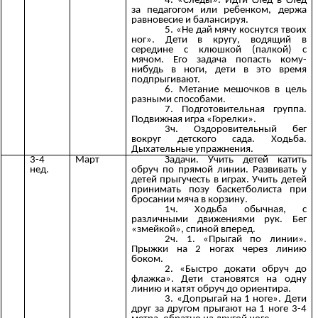
4. «Следы». Идти след в след
за педагогом или ребенком, держа
равновесие и балансируя.
5. «Не дай мячу коснутся твоих
ног». Дети в кругу, водящий в
середине с клюшкой (палкой) с
мячом. Его задача попасть кому-
нибудь в ноги, дети в это время
подпрыгивают.
6. Метание мешочков в цель
разными способами.
7. Подготовительная группа.
Подвижная игра «Горелки».
3ч. Оздоровительный бег
вокруг детского сада. Ходьба.
Дыхательные упражнения.
3-4
Март
Задачи. Учить детей катить
нед.
обруч по прямой линии. Развивать у
детей прыгучесть в играх. Учить детей
принимать позу баскетболиста при
бросании мяча в корзину.
1ч. Ходьба обычная, с
различными движениями рук. Бег
«змейкой», спиной вперед.
2ч. 1. «Прыгай по линии».
Прыжки на 2 ногах через линию
боком.
2. «Быстро докати обруч до
флажка». Дети становятся на одну
линию и катят обруч до ориентира.
3. «Допрыгай на 1 ноге». Дети
друг за другом прыгают на 1 ноге 3-4