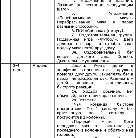
4. Упражнение в лазании.
Лазание по лестнице чередующим
шагом.
5. Упражнение
«Перебрасывание мяча».
Перебрасывание мяча в парах
разными способами.
6. П/И «Собачка» (в кругу).
7. Подготовительная группа.
Подвижная игра «Футбол». Дети
делятся на пары и отрабатывают
подачу мяча ногой друг другу.
3ч. Оздоровительный бег
вокруг детского сада. Ходьба.
Дыхательные упражнения.
3-4
Апрель
Задачи. Учить детей в
нед.
эстафетах соревноваться дружно,
помогая друг другу. Закреплять бег в
парах, не расцепляя рук. Развивать у
детей ловкость, выносливость,
быстроту реакции.
1ч. Ходьба обычная. Бег
обычный, по сигналу - врассыпную.
2ч. Эстафеты:
«Чья команда быстрее
построится». По 1 сигналу – бег
врассыпную, по 2 сигналу –
построится в 2 колонны.
«Передай мяч». Дети
передают мяч от капитана до
последнего в колонне и обратно над
головой.