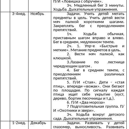
П/И «Ловишка с обручем».
3ч. Медленный бег 3 минуты.
Ходьба. Дыхательные упражнения.
3-4нед.
Ноябрь
Задачи. Учить детей метать
предметы в цель. Учить детей вести
мяч палкой короткими шагами.
Закреплять бег с преодолением
препятствий.
1ч. Ходьба обычная,
приставным шагом вправо и влево.
Бег в среднем, медленном темпе.
2ч. 1. Упр-е «Быстрые и
меткие». Метание предметов в цель.
2. Вести мяч палкой, как
клюшкой.
3.Лазание по лестнице
чередующим шагом .
4. Бег в среднем темпе, с
преодолением различных
препятствий.
5. П/И «Стая». Дети - «стая
птиц», впереди-«вожак». Они бегают
по площадке. По сигналу каждая
птица ищет себе укрытие (куст,
дерево, бортик песочницы и т.д.).
6. П/И «Два мороза»
7 Подготовительная группа. П/
И «Охотники и звери».
3ч. Ходьба вокруг детского
сада. Дыхательные упражнения.
1-2нед.
Декабрь
Задачи. Развивать у детей
глазомер, выносливость. Развивать