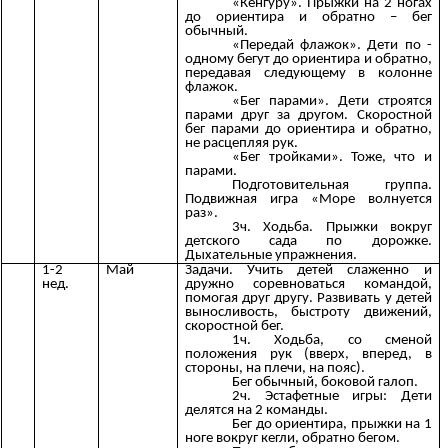
«Кенгуру». Прыжки на 2 ногах
до ориентира и обратно – бег
обычный.
«Передай флажок». Дети по -
одному бегут до ориентира и обратно,
передавая следующему в колонне
флажок.
«Бег парами». Дети строятся
парами друг за другом. Скоростной
бег парами до ориентира и обратно,
не расцепляя рук.
«Бег тройками». Тоже, что и
парами.
Подготовительная группа.
Подвижная игра «Море волнуется
раз».
3ч. Ходьба. Прыжки вокруг
детского сада по дорожке.
Дыхательные упражнения.
1-2
Май
Задачи. Учить детей слаженно и
нед.
дружно соревноваться командой,
помогая друг другу. Развивать у детей
выносливость, быстроту движений,
скоростной бег.
1ч. Ходьба, со сменой
положения рук (вверх, вперед, в
стороны, на плечи, на пояс).
Бег обычный, боковой галоп.
2ч. Эстафетные игры: Дети
делятся на 2 команды.
Бег до ориентира, прыжки на 1
ноге вокруг кегли, обратно бегом.