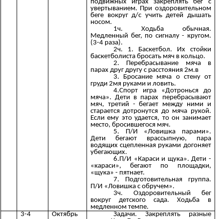
подвижных играх закреплять бег с
увертыванием. При оздоровительном
беге вокруг д/с учить детей дышать
носом.
1ч. Ходьба обычная.
Медленный бег, по сигналу - кругом.
(3-4 раза).
2ч. 1. Баскетбол. Их стойки
баскетболиста бросать мяч в кольцо.
2. Перебрасывание мяча в
парах друг другу с расстояния 2м.в
3. Бросание мяча о стену от
груди 2мя руками и ловить.
4.Спорт игра «Дотронься до
мяча». Дети в парах перебрасывают
мяч, третий - бегает между ними и
старается дотронутся до мяча рукой.
Если ему это удается, то он занимает
место, бросившегося мяч.
5. П/И «Ловишка парами».
Дети бегают врассыпную, пара
водящих сцепленная руками догоняет
убегающих.
6.П/И «Караси и щука». Дети -
«караси», бегают по площадки,
«щука» - пятнает.
7. Подготовительная группа.
П/И «Ловишка с обручем».
3ч. Оздоровительный бег
вокруг детского сада. Ходьба в
медленном темпе.
3-4
Октябрь
Задачи. Закреплять разные