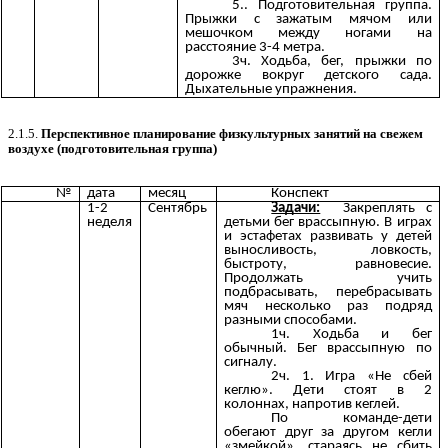
5.. Подготовительная группа.
Прыжки с зажатым мячом или
мешочком между ногами на
расстояние 3-4 метра.
3ч. Ходьба, бег, прыжки по
дорожке вокруг детского сада.
Дыхательные упражнения.
2.1.5.
Перспективное планирование физкультурных занятий на свежем
воздухе (подготовительная группа)
№
дата
месяц
Конспект
1-2
Сентябрь
Задачи:
Закреплять с
неделя
детьми бег врассыпную. В играх
и эстафетах развивать у детей
выносливость, ловкость,
быстроту, равновесие.
Продолжать учить
подбрасывать, перебрасывать
мяч несколько раз подряд
разными способами.
1ч. Ходьба и бег
обычный. Бег врассыпную по
сигналу.
2ч. 1. Игра «Не сбей
кеглю». Дети стоят в 2
колоннах, напротив кеглей.
По команде-дети
обегают друг за другом кегли
«змейкой», стараясь не сбить