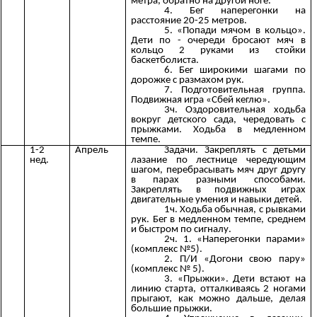
метра, обратно на другой ноге.
4. Бег наперегонки на
расстояние 20-25 метров.
5. «Попади мячом в кольцо».
Дети по - очереди бросают мяч в
кольцо 2 руками из стойки
баскетболиста.
6. Бег широкими шагами по
дорожке с размахом рук.
7. Подготовительная группа.
Подвижная игра «Сбей кеглю».
3ч. Оздоровительная ходьба
вокруг детского сада, чередовать с
прыжками. Ходьба в медленном
темпе.
1-2
Апрель
Задачи. Закреплять с детьми
нед.
лазание по лестнице чередующим
шагом, перебрасывать мяч друг другу
в парах разными способами.
Закреплять в подвижных играх
двигательные умения и навыки детей.
1ч. Ходьба обычная, с рывками
рук. Бег в медленном темпе, среднем
и быстром по сигналу.
2ч. 1. «Наперегонки парами»
(комплекс №5).
2. П/И «Догони свою пару»
(комплекс № 5).
3. «Прыжки». Дети встают на
линию старта, отталкиваясь 2 ногами
прыгают, как можно дальше, делая
большие прыжки.