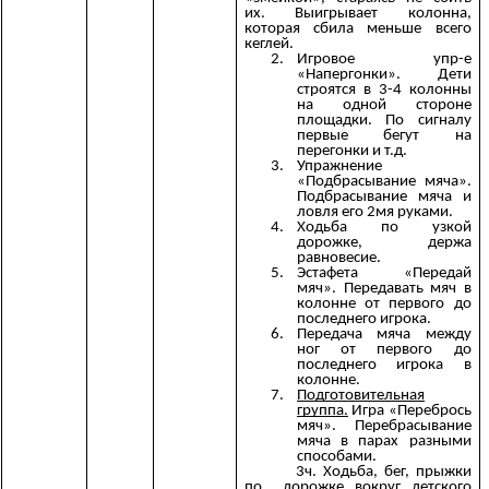
их. Выигрывает колонна,
которая сбила меньше всего
кеглей.
Игровое упр-е
«Напергонки». Дети
строятся в 3-4 колонны
на одной стороне
площадки. По сигналу
первые бегут на
перегонки и т.д.
Упражнение
«Подбрасывание мяча».
Подбрасывание мяча и
ловля его 2мя руками.
Ходьба по узкой
дорожке, держа
равновесие.
Эстафета «Передай
мяч». Передавать мяч в
колонне от первого до
последнего игрока.
Передача мяча между
ног от первого до
последнего игрока в
колонне.
Подготовительная
группа.
Игра «Перебрось
мяч». Перебрасывание
мяча в парах разными
способами.
3ч. Ходьба, бег, прыжки
по дорожке вокруг детского