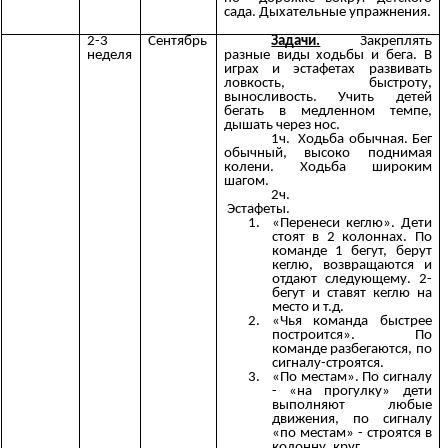
сада. Дыхательные упражнения.
2-3
Сентябрь
Задачи.
Закреплять
неделя
разные виды ходьбы и бега. В
играх и эстафетах развивать
ловкость, быстроту,
выносливость. Учить детей
бегать в медленном темпе,
дышать через нос.
1ч. Ходьба обычная. Бег
обычный, высоко поднимая
колени. Ходьба широким
шагом.
2ч.
Эстафеты.
«Перенеси кеглю». Дети
стоят в 2 колоннах. По
команде 1 бегут, берут
кеглю, возвращаются и
отдают следующему. 2-
бегут и ставят кеглю на
место и т.д.
«Чья команда быстрее
построится». По
команде разбегаются, по
сигналу-строятся.
«По местам». По сигналу
- «на прогулку» дети
выполняют любые
движения, по сигналу
«по местам» - строятся в
колонну, круг.