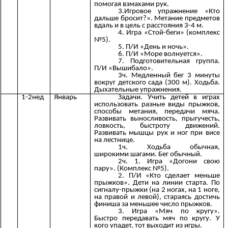
помогая взмахами рук.
3.Игровое упражнение «Кто
дальше бросит?». Метание предметов
вдаль и в цель с расстояния 3-4 м.
4. Игра «Стой-беги» (комплекс
№5).
5. П/И «День и ночь».
6. П/И «Море волнуется».
7. Подготовительная группа.
П/И «Вышибало».
3ч. Медленный бег 3 минуты
вокруг детского сада (300 м). Ходьба.
Дыхательные упражнения.
1-2нед
Январь
Задачи. Учить детей в играх
использовать разные виды прыжков,
способы метания, передачи мяча.
Развивать выносливость, прыгучесть,
ловкость, быстроту движений.
Развивать мышцы рук и ног при висе
на лестнице.
1ч. Ходьба обычная,
широкими шагами. Бег обычный.
2ч. 1. Игра «Догони свою
пару». (Комплекс №5).
2. П/И «Кто сделает меньше
прыжков». Дети на линии старта. По
сигналу-прыжки (на 2 ногах, на 1 ноге,
на правой и левой), стараясь достичь
финиша за меньшее число прыжков.
3. Игра «Мяч по кругу».
Быстро передавать мяч по кругу. У
кого упадет, тот выходит из игры.