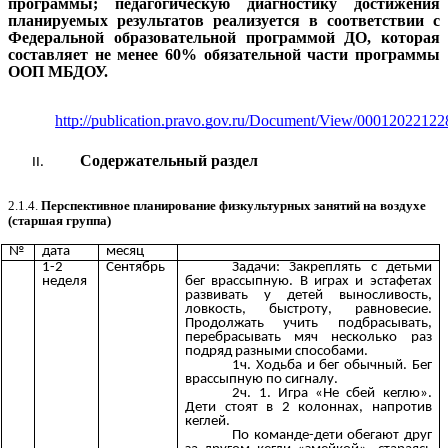
программы; педагогическую диагностику достижения
планируемых результатов реализуется в соответствии с
Федеральной образовательной программой ДО, которая
составляет не менее 60% обязательной части программы
ООП МБДОУ.
http://publication.pravo.gov.ru/Document/View/0001202212
Содержательный раздел
2.1.4.
Перспективное планирование физкультурных занятий на воздухе
(старшая группа)
№
дата
месяц
1-2
Сентябрь
Задачи: Закреплять с детьми
неделя
бег врассыпную. В играх и эстафетах
развивать у детей выносливость,
ловкость, быстроту, равновесие.
Продолжать учить подбрасывать,
перебрасывать мяч несколько раз
подряд разными способами.
1ч. Ходьба и бег обычный. Бег
врассыпную по сигналу.
2ч. 1. Игра «Не сбей кеглю».
Дети стоят в 2 колоннах, напротив
кеглей.
По команде-дети обегают друг