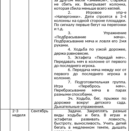
за другом кегли «змейкой», стараясь
не сбить их. Выигрывает колонна,
которая сбила меньше всего кеглей.
2. Игровое упр-е
«Напергонки». Дети строятся в 3-4
колонны на одной стороне площадки.
По сигналу первые бегут на перегонки
и т.д.
3. Упражнение
«Подбрасывание мяча».
Подбрасывание мяча и ловля его 2мя
руками.
4. Ходьба по узкой дорожке,
держа равновесие.
5. Эстафета «Передай мяч».
Передавать мяч в колонне от первого
до последнего игрока.
6. Передача мяча между ног от
первого до последнего игрока в
колонне.
7. Подготовительная группа.
Игра «Перебрось мяч».
Перебрасывание мяча в парах
разными способами.
3ч. Ходьба, бег, прыжки по
дорожке вокруг детского сада.
Дыхательные упражнения.
2-3
Сентябрь
Задачи. Закреплять разные
неделя
виды ходьбы и бега. В играх и
эстафетах развивать ловкость,
быстроту, выносливость. Учить детей
бегать в медленном темпе, дышать