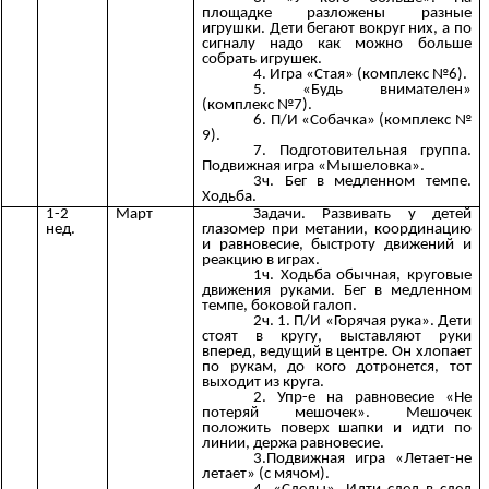
площадке разложены разные
игрушки. Дети бегают вокруг них, а по
сигналу надо как можно больше
собрать игрушек.
4. Игра «Стая» (комплекс №6).
5. «Будь внимателен»
(комплекс №7).
6. П/И «Собачка» (комплекс №
9).
7. Подготовительная группа.
Подвижная игра «Мышеловка».
3ч. Бег в медленном темпе.
Ходьба.
1-2
Март
Задачи. Развивать у детей
нед.
глазомер при метании, координацию
и равновесие, быстроту движений и
реакцию в играх.
1ч. Ходьба обычная, круговые
движения руками. Бег в медленном
темпе, боковой галоп.
2ч. 1. П/И «Горячая рука». Дети
стоят в кругу, выставляют руки
вперед, ведущий в центре. Он хлопает
по рукам, до кого дотронется, тот
выходит из круга.
2. Упр-е на равновесие «Не
потеряй мешочек». Мешочек
положить поверх шапки и идти по
линии, держа равновесие.
3.Подвижная игра «Летает-не
летает» (с мячом).