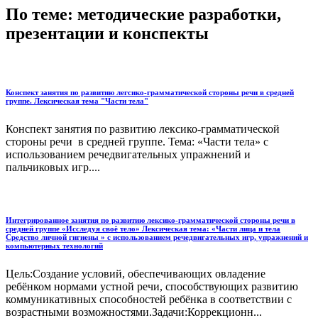
По теме: методические разработки,
презентации и конспекты
Конспект занятия по развитию легсико-грамматической стороны речи в средней
группе. Лексическая тема "Части тела"
Конспект занятия по развитию лексико-грамматической
стороны речи в средней группе. Тема: «Части тела» с
использованием речедвигательных упражнений и
пальчиковых игр....
Интегрированное занятия по развитию лексико-грамматической стороны речи в
средней группе «Исследуя своё тело» Лексическая тема: «Части лица и тела
Средство личной гигиены » с использованием речедвигательных игр, упражнений и
компьютерных технологий
Цель:Создание условий, обеспечивающих овладение
ребёнком нормами устной речи, способствующих развитию
коммуникативных способностей ребёнка в соответствии с
возрастными возможностями.Задачи:Коррекционн...