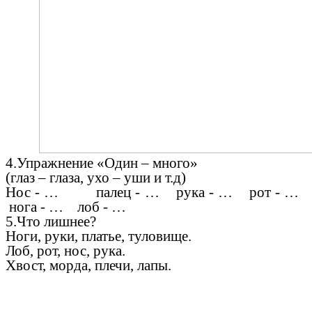
4.Упражнение «Один – много»
(глаз – глаза, ухо – уши и т.д)
Нос - … палец - … рука - … рот - …
нога - … лоб - …
5.Что лишнее?
Ноги, руки, платье, туловище.
Лоб, рот, нос, рука.
Хвост, морда, плечи, лапы.