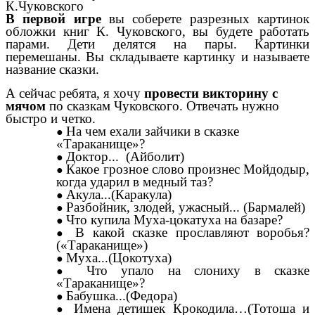
К.Чуковского
В первой игре
вы соберете разрезных картинок
обложки книг К. Чуковского, вы будете работать
парами. Дети делятся на пары. Картинки
перемешаны. Вы складываете картинку и называете
название сказки.
А сейчас ребята, я хочу
провести викторину с
мячом
по сказкам Чуковского. Отвечать нужно
быстро и четко.
На чем ехали зайчики в сказке
«Тараканище»?
Доктор... (Айболит)
Какое грозное слово произнес Мойдодыр,
когда ударил в медный таз?
Акула...(Каракула)
Разбойник, злодей, ужасный... (Бармалей)
Что купила Муха-цокатуха на базаре?
В какой сказке прославляют воробья?
(«Тараканище»)
Муха...(Цокотуха)
Что упало на слониху в сказке
«Тараканище»?
Бабушка...(Федора)
Имена детишек Крокодила…(Тотоша и