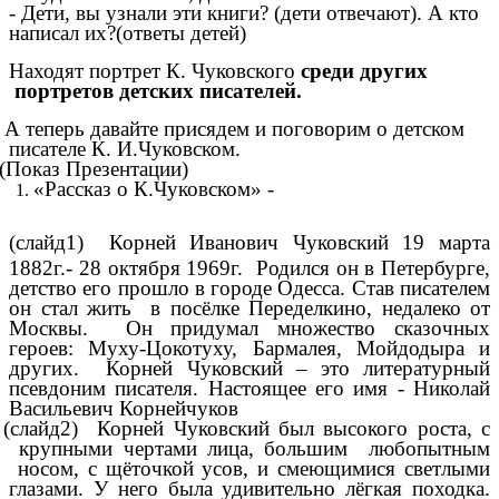
- Дети, вы узнали эти книги? (дети отвечают). А кто
написал их?(ответы детей)
Находят портрет К. Чуковского
среди других
портретов детских писателей.
 теперь давайте присядем и поговорим о детском
писателе К. И.Чуковском.
Показ Презентации)
«Рассказ о К.Чуковском» -
(слайд1)
Корней Иванович Чуковский 19 марта
1882г.- 28 октября 1969г. Родился он в Петербурге,
детство его прошло в городе Одесса. Став писателем
он стал жить в посёлке Переделкино, недалеко от
Москвы. Он придумал множество сказочных
героев: Муху-Цокотуху, Бармалея, Мойдодыра и
других. Корней Чуковский – это литературный
псевдоним писателя. Настоящее его имя - Николай
Васильевич Корнейчуков
 (слайд2) Корней Чуковский был высокого роста, с
крупными чертами лица, большим любопытным
носом, с щёточкой усов, и смеющимися светлыми
глазами. У него была удивительно лёгкая походка.