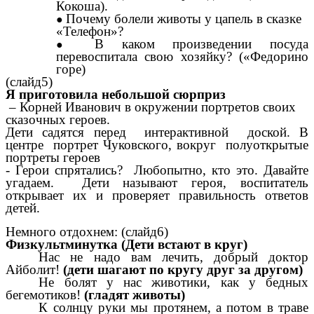
Кокоша).
Почему болели животы у цапель в сказке
«Телефон»?
В каком произведении посуда
перевоспитала свою хозяйку? («Федорино
горе)
(слайд5)
Я приготовила небольшой сюрприз
– Корней Иванович в окружении портретов своих
сказочных героев.
Дети садятся перед интерактивной доской. В
центре портрет Чуковского, вокруг полуоткрытые
портреты героев
- Герои спрятались? Любопытно, кто это. Давайте
угадаем. Дети называют героя, воспитатель
открывает их и проверяет правильность ответов
детей.
Немного отдохнем: (слайд6)
Физкультминутка (Дети встают в круг)
Нас не надо вам лечить, добрый доктор
Айболит!
(дети шагают по кругу друг за другом)
Не болят у нас животики, как у бедных
бегемотиков!
(гладят животы)
К солнцу руки мы протянем, а потом в траве