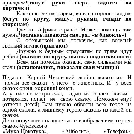
присядем
!(тянут руки вверх, садятся на
корточки)
Как орлы летим-парим, во все стороны глядим
(бегут по кругу, машут руками, глядят по
сторонам)
Где же Африка страна? Может помощь там
нужна
?(останавливаются смотрят «в бинокль»)
С обезьянкой мы поскачем, как веселый
звонкий мячик
(прыгают)
Дружно к бедным страусятам по траве идут
ребята (
шагают по кругу, высоко поднимая ноги)
Всем мы помощь оказали, сами сильными мы
стали
(остановились, показали свои мышцы)
Педагог: Корней Чуковский любил животных. И
почти все сказки у него о животных. И у всех
сказок очень хороший конец.
А у нас посмотрите-ка, один из героев сказки
потерялся, попал не свою сказку. Поможем ему?
(ответы детей) Вам нужно обвести всех герое из
одной сказки, а лишнему герою сказать из какой он
сказки.
Дети получают «планшеты» с изображением героев
сказок Чуковского.
«Муха-Цокотуха», «Айболит», «Телефон»,