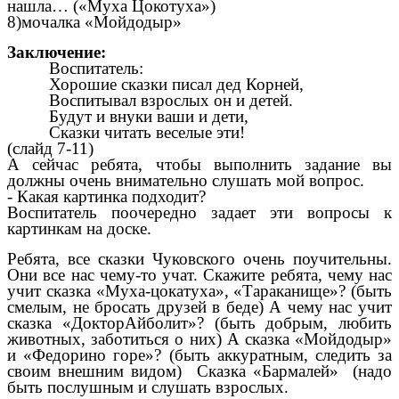
нашла… («Муха Цокотуха»)
8)мочалка «Мойдодыр»
Заключение:
Воспитатель:
Хорошие сказки писал дед Корней,
Воспитывал взрослых он и детей.
Будут и внуки ваши и дети,
Сказки читать веселые эти!
(слайд 7-11)
А сейчас ребята, чтобы выполнить задание вы
должны очень внимательно слушать мой вопрос.
- Какая картинка подходит?
Воспитатель поочередно задает эти вопросы к
картинкам на доске.
Ребята, все сказки Чуковского очень поучительны.
Они все нас чему-то учат. Скажите ребята, чему нас
учит сказка «Муха-цокатуха», «Тараканище»? (быть
смелым, не бросать друзей в беде) А чему нас учит
сказка «ДокторАйболит»? (быть добрым, любить
животных, заботиться о них) А сказка «Мойдодыр»
и «Федорино горе»? (быть аккуратным, следить за
своим внешним видом)
Сказка «Бармалей» (надо
быть послушным и слушать взрослых.