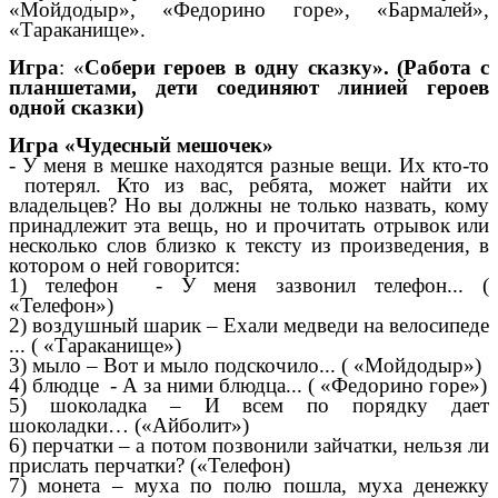
«Мойдодыр», «Федорино горе», «Бармалей»,
«Тараканище».
Игра
: «
Собери героев в одну сказку». (Работа с
планшетами, дети соединяют линией героев
одной сказки)
Игра «Чудесный мешочек»
- У меня в мешке находятся разные вещи. Их кто-то
потерял. Кто из вас, ребята, может найти их
владельцев? Но вы должны не только назвать, кому
принадлежит эта вещь, но и прочитать отрывок или
несколько слов близко к тексту из произведения, в
котором о ней говорится:
1) телефон - У меня зазвонил телефон... (
«Телефон»)
2) воздушный шарик – Ехали медведи на велосипеде
... ( «Тараканище»)
3) мыло – Вот и мыло подскочило... ( «Мойдодыр»)
4) блюдце - А за ними блюдца... ( «Федорино горе»)
5) шоколадка – И всем по порядку дает
шоколадки… («Айболит»)
6) перчатки – а потом позвонили зайчатки, нельзя ли
прислать перчатки? («Телефон)
7) монета – муха по полю пошла, муха денежку