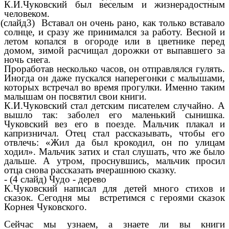
К.И.Чуковский был веселым и жизнерадостным
человеком.
 (слайд3) Вставал он очень рано, как только вставало
солнце, и сразу же принимался за работу. Весной и
летом копался в огороде или в цветнике перед
домом, зимой расчищал дорожки от выпавшего за
ночь снега.
Проработав несколько часов, он отправлялся гулять.
Иногда он даже пускался наперегонки с малышами,
которых встречал во время прогулки. Именно таким
малышам он посвятил свои книги.
К.И.Чуковский стал детским писателем случайно. А
вышло так: заболел его маленький сынишка.
Чуковский вез его в поезде. Мальчик плакал и
капризничал. Отец стал рассказывать, чтобы его
отвлечь: «Жил да был крокодил, он по улицам
ходил». Мальчик затих и стал слушать, что же было
дальше. А утром, проснувшись, мальчик просил
отца снова рассказать вчерашнюю сказку.
- (4 слайд) Чудо - дерево
К.Чуковский написал для детей много стихов и
сказок. Сегодня мы встретимся с героями сказок
Корнея Чуковского.
Сейчас мы узнаем, а знаете ли вы книги