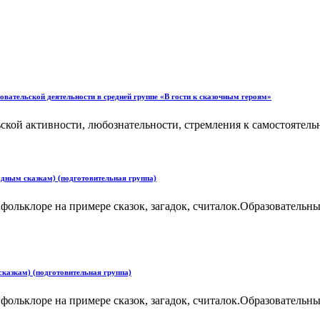
овательской деятельности в средней группе «В гости к сказочным героям»
ьской активности, любознательности, стремления к самостоятел
одным сказкам) (подготовительная группа)
ольклоре на примере сказок, загадок, считалок.Образовательны
сказкам) (подготовительная группа)
ольклоре на примере сказок, загадок, считалок.Образовательны