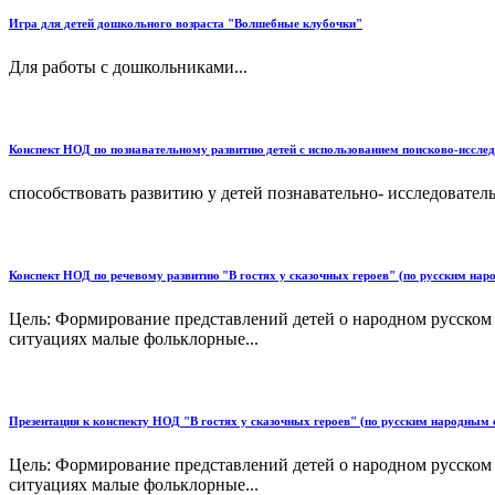
Игра для детей дошкольного возраста "Волшебные клубочки"
Для работы с дошкольниками...
Конспект НОД по познавательному развитию детей с использованием поисково-исслед
способствовать развитию у детей познавательно- исследовател
Конспект НОД по речевому развитию "В гостях у сказочных героев" (по русским нар
Цель: Формирование представлений детей о народном русском ф
ситуациях малые фольклорные...
Презентация к конспекту НОД "В гостях у сказочных героев" (по русским народным 
Цель: Формирование представлений детей о народном русском ф
ситуациях малые фольклорные...