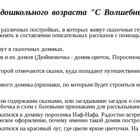
 дошкольного возраста "С Волшебн
различных постройках, в которых живут сказочные гер
жнять в составлении описательных рассказов с помощь
вут в сказочных домиках.
в и их домов (Дюймовочка - домик-цветок, Поросенок
торой отмечаются сказки, куда попадают путешествен
вого домика (признаки, по которым будет строиться н
м содержании сказками, или загадывание загадок о с
бочка и схем с базовыми признаками для рассказывани
атился к домику поросенка Наф-Нафа. Радостно встрет
ическое оформление, почему именно такой домик постр
тился на красивый луг, где цвели яркие цветочки. На