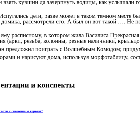
и взять кувшин да зачерпнуть водицы, как услышали г
спугались дети, разве может в таком темном месте бы
 домика, рассмотрели его. А был он вот такой …. Не 
ему расписному, в котором жила Василиса Прекрасная
ия (арки, резьба, колонны, резные наличники, крыльцо
он предложил поиграть с Волшебным Комодом; приду
орами и нарисуют дома, используя морфотаблицу, соста
езентации и конспекты
гости к сказочным героям"