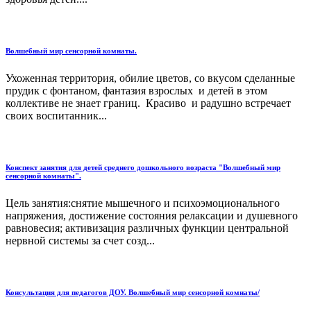
Волшебный мир сенсорной комнаты.
Ухоженная территория, обилие цветов, со вкусом сделанные
прудик с фонтаном, фантазия взрослых и детей в этом
коллективе не знает границ. Красиво и радушно встречает
своих воспитанник...
Конспект занятия для детей среднего дошкольного возраста "Волшебный мир
сенсорной комнаты".
Цель занятия:снятие мышечного и психоэмоционального
напряжения, достижение состояния релаксации и душевного
равновесия; активизация различных функции центральной
нервной системы за счет созд...
Консультация для педагогов ДОУ. Волшебный мир сенсорной комнаты/