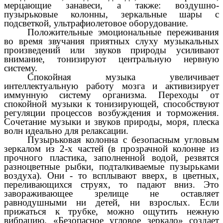
мерцающие занавеси, а также: воздушно-
пузырьковые колонны, зеркальные шары с
подсветкой, ультрафиолетовое оборудование.
Положительные эмоциональные переживания
во время звучания приятных слуху музыкальных
произведений или звуков природы усиливают
внимание, тонизируют центральную нервную
систему.
Спокойная музыка увеличивает
интеллектуальную работу мозга и активизирует
иммунную систему организма. Переходы от
спокойной музыки к тонизирующей, способствуют
регуляции процессов возбуждения и торможения.
Сочетание музыки и звуков природы, моря, плеска
волн идеально для релаксации.
Пузырьковая колонна с безопасным угловым
зеркалом из 2-х частей (в прозрачной колонне из
прочного пластика, заполненной водой, резвятся
разноцветные рыбки, подталкиваемые пузырьками
воздуха). Они - то всплывают вверх, в цветных,
переливающихся струях, то падают вниз. Это
завораживающее зрелище не оставляет
равнодушными ни детей, ни взрослых. Если
прижаться к трубке, можно ощутить нежную
вибрацию. «Безопасное угловое зеркало» создает