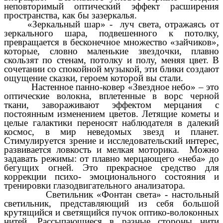
неповторимый оптический эффект расширения
пространства, как бы зазеркалья.
«Зеркальный шар» - луч света, отражаясь от
зеркального шара, подвешенного к потолку,
превращается в бесконечное множество «зайчиков»,
которые, словно маленькие звездочки, плавно
скользят по стенам, потолку и полу, меняя цвет. В
сочетании со спокойной музыкой, эти блики создают
ощущение сказки, героем которой вы стали.
Настенное панно-ковер «Звездное небо» – это
оптические волокна, вплетенные в ворс черной
ткани, завораживают эффектом мерцания с
постоянным изменением цветов. Летящие кометы и
целые галактики переносят наблюдателя в далекий
космос, в мир неведомых звезд и планет.
Стимулируется зрение и исследовательский интерес,
развивается ловкость и мелкая моторика. Можно
задавать режимы: от плавно мерцающего «неба» до
бегущих огней. Это прекрасное средство для
коррекции психо- эмоционального состояния и
тренировки глазодвигательного анализатора.
Светильник «Фонтан света» - настольный
светильник, представляющий из себя большой
крутящийся и светящийся пучок оптико-волоконных
нитей. Рассыпающиеся в разные стороны нити