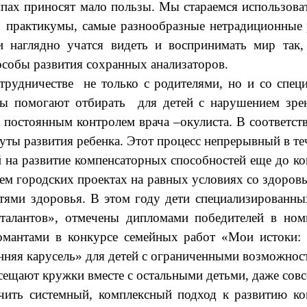
ппах приносят мало пользы. Мы стараемся использова
, практикумы, самые разнообразные нетрадиционные
и наглядно учатся видеть и воспринимать мир так
особы развития сохранных анализаторов.
трудничестве не только с родителями, но и со специ
ты помогают отбирать для детей с нарушением зре
постоянным контролем врача –окулиста. В соответс
 развития ребенка. Этот процесс непрерывный в тече
 на развитие компенсаторных способностей еще до кон
сем городских проектах на равных условиях со здоров
тями здоровья. В этом году дети специализированны
талантов», отмечены дипломами победителей в но
омантами в конкурсе семейных работ «Мои истоки:
нняя карусель» для детей с ограниченными возможнос
посещают кружки вместе с остальными детьми, даже сов
чить системный, комплексный подход к развитию к