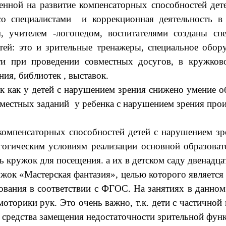
нной на развитие компенсаторных способностей дете
со специалистами и коррекционная деятельность в
м, учителем -логопедом, воспитателями созданы с
ей: это и зрительные тренажеры, специальное обор
и при проведении совместных досугов, в кружковой
ия, библиотек , выставок.
к как у детей с нарушением зрения снижено умение о
местных заданий у ребенка с нарушением зрения про
 компенсаторных способностей детей с нарушением зр
агогическим условиям реализации основной образова
 кружок для посещения. а их в детском саду двенадца
жок «Мастерская фантазия», целью которого является
ования в соответствии с ФГОС. На занятиях в данно
 моторики рук. Это очень важно, т.к. дети с частично
к средства замещения недостаточности зрительной фун