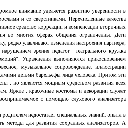
ромное внимание уделяется развитию уверенности в
рослыми и со сверстниками. Перечисленные качества
ивное средство коррекции и компенсации вторичных
ния во многих сферах общения ограниченны. Дети
у, редко улавливают изменения настроения партнера,
с нарушением зрения
педагог театрального кружка
эмоций". Упражнения выполняются прикосновением
весное, музыкальное сопровождение, иллюстрации
самими детьми барельефы лица человека. Притом эти
сты , но являются мощным средством развития всех
мам. Яркие , красочные костюмы и декорации служат
 воспринимаемое с помощью слухового анализатора
 родителям недостатает специальных знаний, опыта в
ть методы для развития сохранных анализаторов. А