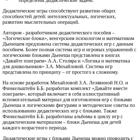
· определены дидактические задачи.
Дидактические игры способствуют развитию общих
способностей детей: интеллектуальных, логических,
развитию мыслительных операций.
Автором - разработчиком дидактического пособия –
«Логические блоки», венгерским психологом и математиком
Дьенешем предложена система дидактических игр с данным
пособием. Более полная система игр и игровых упражнений с
логическими блоками Дьенеша представлена в книгах
«Давайте поиграем» А.А. Столяра и «Логика и математика
для дошкольников» З.А. Михайловой. Система игр
представлена по принципу – от простого к сложному.
На основе разработок Михайловой З.А. Лелявиной Н.О. и
Финкельштейн Б.Б. разработан комплект «Давайте вместе
поиграем», который включает в себя иллюстративный
вспомогательный материал для изготовления игр с блоками
Дьенеша и логическими фигурами и методические советы по
использованию дидактических игр с блоками. Также
Финкельштейн Б.Б. разработаны альбомы к циклу игр с
дидактическим материалом – блоки Дьенеша для детей
каждого возрастного периода.
Дидактические игры с блоками Дьенеша можно проводить с