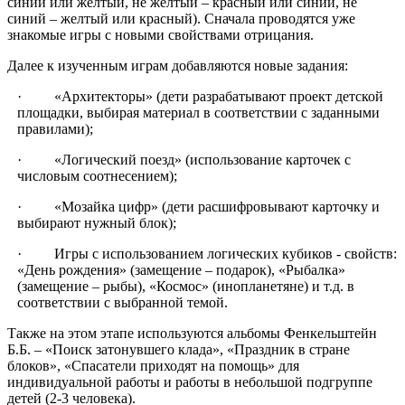
синий или желтый, не желтый – красный или синий, не
синий – желтый или красный). Сначала проводятся уже
знакомые игры с новыми свойствами отрицания.
Далее к изученным играм добавляются новые задания:
· «Архитекторы» (дети разрабатывают проект детской
площадки, выбирая материал в соответствии с заданными
правилами);
· «Логический поезд» (использование карточек с
числовым соотнесением);
· «Мозайка цифр» (дети расшифровывают карточку и
выбирают нужный блок);
· Игры с использованием логических кубиков - свойств:
«День рождения» (замещение – подарок), «Рыбалка»
(замещение – рыбы), «Космос» (инопланетяне) и т.д. в
соответствии с выбранной темой.
Также на этом этапе используются альбомы Фенкельштейн
Б.Б. – «Поиск затонувшего клада», «Праздник в стране
блоков», «Спасатели приходят на помощь» для
индивидуальной работы и работы в небольшой подгруппе
детей (2-3 человека).