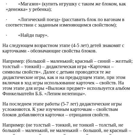
· «Магазин» (купить игрушку с таким же блоком, как
«денежка» у ребенка);
· «Логический поезд» (расставить блок по вагонам в
соответствии с заданным изменяющимся свойством);
· «Найди пару».
На следующем возрастном этапе (4-5 лет) детей знакомят с
карточками - обозначающие свойства блоков.
Например: (большой – маленький; красный – синий – желтый;
толстый – тонкий) – дидактическая игра «Карточки –
символы свойств». Далее с детьми проводятся те же
дидактические игры, как и на предыдущем этапе, при этом
включая в ход игры использование карточек – свойств. На
этом этапе для игры «Выложи предмет» используется альбом
Финкельштейн Б.Б. «Лепим нелепицы».
На последнем этапе работы (5-7 лет) дидактические игры
усложняются. К уже изученным карточкам – свойствам
блоков добавляются карточки – отрицания свойств.
Например: (не толстый – тонкий, не тонкий – толстый, не
большой – маленький, не маленький – большой, не красный –