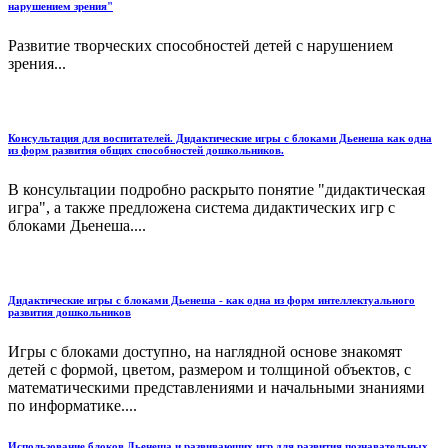
нарушением зрения"
Развитие творческих способностей детей с нарушением
зрения...
Консультация для воспитателей. Дидактические игры с блоками Дьенеша как одна
из форм развития общих способностей дошкольников.
В консультации подробно раскрыто понятие "дидактическая
игра", а также предложена система дидактических игр с
блоками Дьенеша....
Дидактические игры с блоками Дьенеша - как одна из форм интеллектуального
развития дошкольников
Игры с блоками доступно, на наглядной основе знакомят
детей с формой, цветом, размером и толщиной объектов, с
математическими представлениями и начальными знаниями
по информатике....
Использование блоков Дьенеша и развивающих игр для развития познавательных