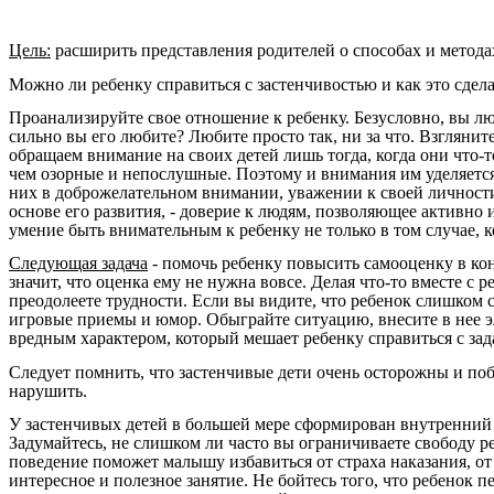
Цель:
расширить представления родителей о способах и метода
Можно ли ребенку справиться с застенчивостью и как это сдела
Проанализируйте свое отношение к ребенку. Безусловно, вы лю
сильно вы его любите? Любите просто так, ни за что. Взгляни
обращаем внимание на своих детей лишь тогда, когда они что-
чем озорные и непослушные. Поэтому и внимания им уделяется 
них в доброжелательном внимании, уважении к своей личности 
основе его развития, - доверие к людям, позволяющее активно
умение быть внимательным к ребенку не только в том случае, к
Следующая задача
- помочь ребенку повысить самооценку в кон
значит, что оценка ему не нужна вовсе. Делая что-то вместе с ре
преодолеете трудности. Если вы видите, что ребенок слишком с
игровые приемы и юмор. Обыграйте ситуацию, внесите в нее э
вредным характером, который мешает ребенку справиться с зад
Следует помнить, что застенчивые дети очень осторожны и по
нарушить.
У застенчивых детей в большей мере сформирован внутренний 
Задумайтесь, не слишком ли часто вы ограничиваете свободу ре
поведение поможет малышу избавиться от страха наказания, от
интересное и полезное занятие. Не бойтесь того, что ребенок