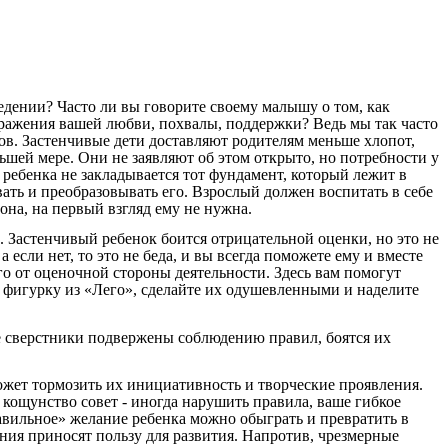
едении? Часто ли вы говорите своему малышу о том, как
выражения вашей любви, похвалы, поддержки? Ведь мы так часто
ков. Застенчивые дети доставляют родителям меньше хлопот,
ьшей мере. Они не заявляют об этом открыто, но потребности у
ребенка не закладывается тот фундамент, который лежит в
вать и преобразовывать его. Взрослый должен воспитать в себе
она, на первый взгляд ему не нужна.
. Застенчивый ребенок боится отрицательной оценки, но это не
а если нет, то это не беда, и вы всегда поможете ему и вместе
его от оценочной стороны деятельности. Здесь вам помогут
ь фигурку из «Лего», сделайте их одушевленными и наделите
е сверстники подвержены соблюдению правил, боятся их
ожет тормозить их инициативность и творческие проявления.
а кощунство совет - иногда нарушить правила, ваше гибкое
авильное» желание ребенка можно обыграть и превратить в
ения приносят пользу для развития. Напротив, чрезмерные