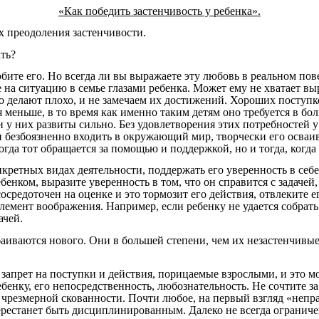
«Как победить застенчивость у ребенка».
х преодоления застенчивости.
ть?
бите его. Но всегда ли вы выражаете эту любовь в реальном пов
те на ситуацию в семье глазами ребенка. Может ему не хватает 
то делают плохо, и не замечаем их достижений. Хороших поступ
меньше, в то время как именно таким детям оно требуется в бол
у них развиты сильно. Без удовлетворения этих потребностей у 
 и безбоязненно входить в окружающий мир, творчески его осваи
огда тот обращается за помощью и поддержкой, но и тогда, когда 
кретных видах деятельности, поддержать его уверенность в себе
бенком, выразите уверенность в том, что он справится с задачей, 
осредоточен на оценке и это тормозит его действия, отвлеките 
лемент воображения. Например, если ребенку не удается собрат
ачей.
баиваются нового. Они в большей степени, чем их незастенчивы
запрет на поступки и действия, порицаемые взрослыми, и это м
бенку, его непосредственность, любознательность. Не сочтите з
 чрезмерной скованности. Почти любое, на первый взгляд «непр
 перестанет быть дисциплинированным. Далеко не всегда огранич