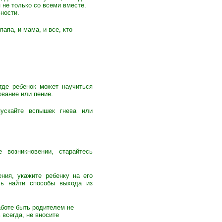
 не только со всеми вместе.
ности.
апа, и мама, и все, кто
где ребенок может научиться
ование или пение.
пускайте вспышек гнева или
 возникновении, старайтесь
ия, укажите ребенку на его
сь найти способы выхода из
аботе быть родителем не
 всегда, не вносите