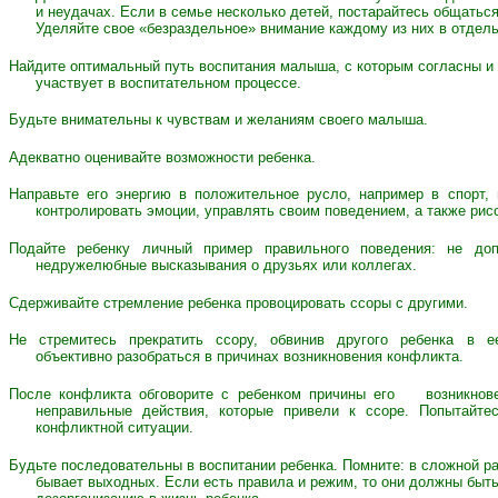
и неудачах. Если в семье несколько детей, постарайтесь общаться
Уделяйте свое «безраздельное» внимание каждому из них в отдель
Найдите оптимальный путь воспитания малыша, с которым согласны и п
участвует в воспитательном процессе.
Будьте внимательны к чувствам и желаниям своего малыша.
Адекватно оценивайте возможности ребенка.
Направьте его энергию в положительное русло, например в спорт, 
контролировать эмоции, управлять своим поведением, а также рис
Подайте ребенку личный пример правильного поведения: не до
недружелюбные высказывания о друзьях или коллегах.
Сдерживайте стремление ребенка провоцировать ссоры с другими.
Не стремитесь прекратить ссору, обвинив другого ребенка в ее
объективно разобраться в причинах возникновения конфликта.
После конфликта обговорите с ребенком причины его возникновен
неправильные действия, которые привели к ссоре. Попытайте
конфликтной ситуации.
Будьте последовательны в воспитании ребенка. Помните: в сложной р
бывает выходных. Если есть правила и режим, то они должны быть