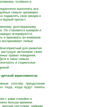
ативизма, особенно в
педантично выполнять все
одобных семьях чрезмерно
о подавлять свои эмоции и
я бурный протест,
твенному, долгожданному,
е. Он становится кумиром и
нередко игнорируются,
ать и принимать во внимание
но воспринимает любые
благоприятный для развития
т растущую автономию своих
енных правил поведения,
Дети в таких семьях
моконтроль и социальные
ценкой.
детской агрессивности:
ивные способы преодоления
ко тогда, когда будут поняты
бя с вами спокойно и
можно больше времени.
, детских поступках, победах