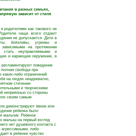
итания в разных семьях,
апрямую зависит от стиля
 родителями как такового не
 Родители чаще всего отдают
ждения не допускается. Дети в
нуты, боязливы, угрюмы и
 зависимыми на протяжении
т стать неуправляемыми и
щее и карающее окружение, в
е регламентируют поведение
 полная свобода при
е каких-либо ограничений
ебя на людях неадекватно,
иятном стечении
шительными и творческими
ой неприязнью со стороны
волю своим самым
ли демонстрируют явное или
ождение ребенка было
я мальчик. Ребенок
то малыш на первый взгляд
него нет душевного контакта с
о агрессивными, либо
дает в ребенке чувство