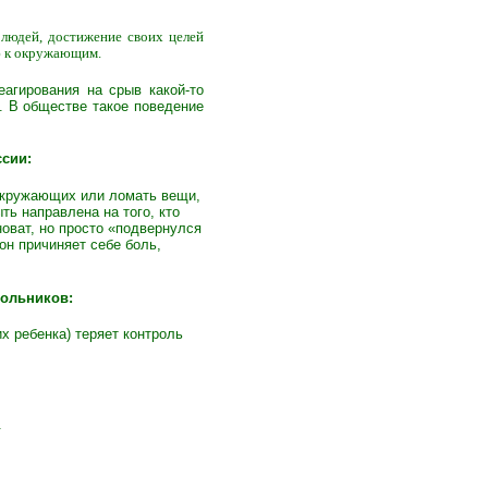
людей, достижение своих целей
ю к окружающим.
агирования на срыв какой-то
. В обществе такое поведение
ссии:
 окружающих или ломать вещи,
ь направлена на того, кто
оват, но просто «подвернулся
он причиняет себе боль,
кольников:
 ребенка) теряет контроль
.