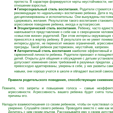
протеста. В характере формируются черты неустойчивости, нег
отношении взрослых.
Гиперсоциальный стиль воспитания.
Родители стремятся 
рекомендации по «идеальному» воспитанию ребенка. Дети в п
дисциплинированны и исполнительны. Они вынуждены постоянн
сдерживать желания. Результатом такого воспитания становитс
агрессивное поведение ребенка, иногда и аутоагрессия.
Эгоцентрический стиль воспитания.
Ребенку, часто единс
навязывается представление о себе как о сверхценном человек
«смыслом жизни» родителей. При этом интересы окружающих 
приносятся в жертву ребенку. В результате он не умеет поним
интересы других, не переносит никаких ограничений, агрессив
преграды. Такой ребенок расторможен, неустойчив, капризен.
Авторитетный стиль воспитания
наиболее эффективный и 
гармоничной личности ребенка. Родители признают и поощряю
детей. Открыты для общения и обсуждения с детьми установл
допускают изменения своих требований в разумных пределах. 
превосходно адаптированы, уверены в себе, у них развиты са
навыки, они хорошо учатся в школе и обладают высокой самоо
Правила родительского поведения, способствующие снижению 
Помните, что запреты и повышение голоса – самые неэффект
агрессивности. Агрессивность вашего ребенка будет снята толь
причины его.
Наладьте взаимоотношения со своим ребенком, чтобы он чувствовал се
уверенно. Слушайте своего ребенка. Проводите вместе с ним как 
Делитесь с ним своим опытом. Рассказывайте ему о своем детстве