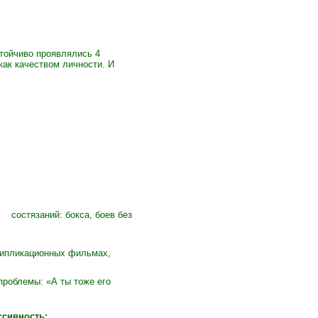
стойчиво проявлялись 4
как качеством личности. И
 состязаний: бокса, боев без
ьтипликационных фильмах,
проблемы: «А ты тоже его
ссивность: