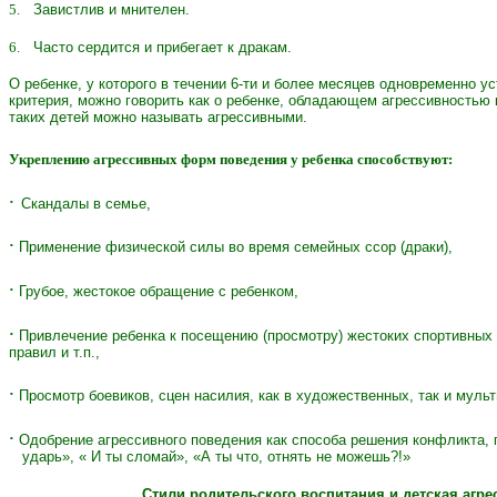
5.
Завистлив и мнителен.
6.
Часто сердится и прибегает к дракам.
О ребенке, у которого в течении 6-ти и более месяцев одновременно у
критерия, можно говорить как о ребенке, обладающем агрессивностью 
таких детей можно называть агрессивными.
Укреплению агрессивных форм поведения у ребенка способствуют:
∙
Скандалы в семье,
∙
Применение физической силы во время семейных ссор (драки),
∙
Грубое, жестокое обращение с ребенком,
∙
Привлечение ребенка к посещению (просмотру) жестоких спортивных
правил и т.п.,
∙
Просмотр боевиков, сцен насилия, как в художественных, так и мул
∙
Одобрение агрессивного поведения как способа решения конфликта, 
ударь», « И ты сломай», «А ты что, отнять не можешь?!»
Стили родительского воспитания и детская агре