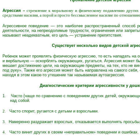
Агрессия –
стремление к моральному и физическому подавлению других 
средствами насилия, а порой и просто бессмысленное насилие по отношени
Агрессивное поведение — это наиболее распространенный способ ре
деятельности, на непреодолимые трудности, ограничения или запреты
называют неадекватным, его цель — устранение препятствия.
Существует несколько видов детской агре
Ребенок может проявлять физическую агрессию, то есть нападать на
и вербальную — оскорблять окружающих, ругаться. Агрессия может быт
мешает достижению цели, на окружающие предметы, на тех, кто не вин
под руку». Также его агрессия может быть направлена на самого себя, 
находя в этом какое-то утешение так называемая аутоагрессия.
Диагностические критерии агрессивности у дош
1. Часто (чаще по сравнению с поведением других детей, окружающих
над собой.
2.
Часто спорит, ругается с детьми и взрослыми.
3.
Намеренно раздражает взрослых, отказывается выполнять просьбы
4.
Часто винит других в своем «неправильном» поведении и ошибках.