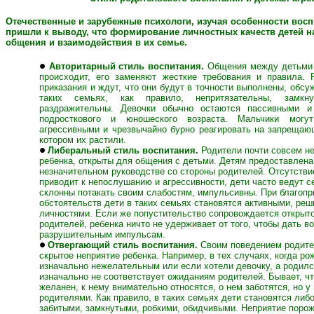
Отечественные и зарубежные психологи, изучая особенности восп
пришли к выводу, что формирование личностных качеств детей н
общения и взаимодействия в их семье.
Авторитарный стиль воспитания.
Общения между детьми и
происходит, его заменяют жесткие требования и правила.
приказания и ждут, что они будут в точности выполнены, обсу
таких семьях, как правило, непритязательны, замк
раздражительны. Девочки обычно остаются пассивными и
подросткового и юношеского возраста. Мальчики могу
агрессивными и чрезвычайно бурно реагировать на запрещаю
котором их растили.
Либеральный стиль воспитания.
Родители почти совсем н
ребенка, открыты для общения с детьми. Детям предоставлена
незначительном руководстве со стороны родителей. Отсутстви
приводит к непослушанию и агрессивности, дети часто ведут с
склонны потакать своим слабостям, импульсивны. При благопр
обстоятельств дети в таких семьях становятся активными, ре
личностями. Если же попустительство сопровождается открыт
родителей, ребенка ничто не удерживает от того, чтобы дать 
разрушительным импульсам.
Отвергающий стиль воспитания.
Своим поведением родите
скрытое неприятие ребенка. Например, в тех случаях, когда р
изначально нежелательным или если хотели девочку, а родилс
изначально не соответствует ожиданиям родителей. Бывает, ч
желанен, к нему внимательно относятся, о нем заботятся, но у 
родителями. Как правило, в таких семьях дети становятся либ
забитыми, замкнутыми, робкими, обидчивыми. Неприятие порож