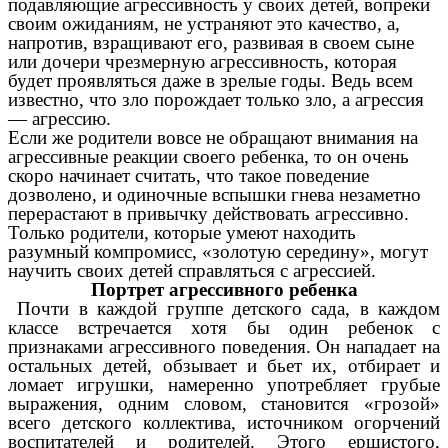
подавляющие агрессивность у своих детей, вопреки
своим ожиданиям, не устраняют это качество, а,
напротив, взращивают его, развивая в своем сыне
или дочери чрезмерную агрессивность, которая
будет проявляться даже в зрелые годы. Ведь всем
известно, что зло порождает только зло, а агрессия
— агрессию.
Если же родители вовсе не обращают внимания на
агрессивные реакции своего ребенка, то он очень
скоро начинает считать, что такое поведение
дозволено, и одиночные вспышки гнева незаметно
перерастают в привычку действовать агрессивно.
Только родители, которые умеют находить
разумный компромисс, «золотую середину», могут
научить своих детей справляться с агрессией.
Портрет агрессивного ребенка
Почти в каждой группе детского сада, в каждом
классе встречается хотя бы один ребенок с
признаками агрессивного поведения. Он нападает на
остальных детей, обзывает и бьет их, отбирает и
ломает игрушки, намеренно употребляет грубые
выражения, одним словом, становится «грозой»
всего детского коллектива, источником огорчений
воспитателей и родителей. Этого ершистого,