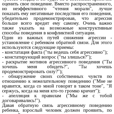
оценить свое поведение. Вместо распространенного,
но неэффективного "чтения морали", лучше
показать ему негативные последствия его поведения,
убедительно продемонстрировав, что агрессия
больше всего вредит ему самому. Очень важно
также указать на возможные конструктивные
способы поведения в конфликтной ситуации.
Один из важных путей снижения агрессии -
установление с ребенком обратной связи. Для этого
используются следующие приемы:
- констатация факта ("ты ведешь себя агрессивно");
- констатирующий вопрос ("ты злишься?");
- раскрытие мотивов агрессивного поведения ("Ты
хочешь меня обидеть?", "Ты хочешь
продемонстрировать силу?");
- обнаружение своих собственных чувств по
отношению к нежелательному поведению ("Мне не
нравится, когда со мной говорят в таком тоне", "Я
сержусь, когда на меня кто-то громко кричит");
- апелляция к правилам ("Мы же с тобой
договаривались!").
Давая обратную связь агрессивному поведению
ребенка, взрослый человек должен проявить, по