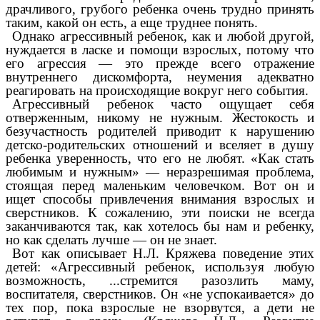
драчливого, грубого ребенка очень трудно принять
таким, какой он есть, а еще труднее понять.
Однако агрессивный ребенок, как и любой другой,
нуждается в ласке и помощи взрослых, потому что
его агрессия — это прежде всего отражение
внутреннего дискомфорта, неумения адекватно
реагировать на происходящие вокруг него события.
Агрессивный ребенок часто ощущает себя
отверженным, никому не нужным. Жестокость и
безучастность родителей приводит к нарушению
детско-родительских отношений и вселяет в душу
ребенка уверенность, что его не любят. «Как стать
любимым и нужным» — неразрешимая проблема,
стоящая перед маленьким человечком. Вот он и
ищет способы привлечения внимания взрослых и
сверстников. К сожалению, эти поиски не всегда
заканчиваются так, как хотелось бы нам и ребенку,
но как сделать лучше — он не знает.
Вот как описывает Н.Л. Кряжева поведение этих
детей: «Агрессивный ребенок, используя любую
возможность, ...стремится разозлить маму,
воспитателя, сверстников. Он «не успокаивается» до
тех пор, пока взрослые не взорвутся, а дети не