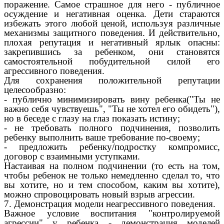
поражение. Самое страшное для него - публичное
осуждение и негативная оценка. Дети стараются
избежать этого любой ценой, используя различные
механизмы защитного поведения. И действительно,
плохая репутация и негативный ярлык опасны:
закрепившись за ребенком, они становятся
самостоятельной побудительной силой его
агрессивного поведения.
Для сохранения положительной репутации
целесообразно:
- публично минимизировать вину ребенка("Ты не
важно себя чувствуешь", "Ты не хотел его обидеть"),
но в беседе с глазу на глаз показать истину;
- не требовать полного подчинения, позволить
ребенку выполнить ваше требование по-своему;
- предложить ребенку/подростку компромисс,
договор с взаимными уступками.
Настаивая на полном подчинении (то есть на том,
чтобы ребенок не только немедленно сделал то, что
вы хотите, но и тем способом, каким вы хотите),
можно спровоцировать новый взрыв агрессии.
7. Демонстрация модели неагрессивного поведения.
Важное условие воспитания "контролируемой
агрессии" у ребенка - демонстрация моделей