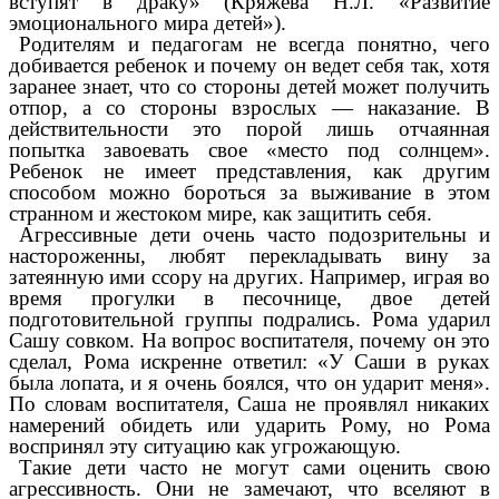
вступят в драку» (Кряжева Н.Л. «Развитие
эмоционального мира детей»).
Родителям и педагогам не всегда понятно, чего
добивается ребенок и почему он ведет себя так, хотя
заранее знает, что со стороны детей может получить
отпор, а со стороны взрослых — наказание. В
действительности это порой лишь отчаянная
попытка завоевать свое «место под солнцем».
Ребенок не имеет представления, как другим
способом можно бороться за выживание в этом
странном и жестоком мире, как защитить себя.
Агрессивные дети очень часто подозрительны и
настороженны, любят перекладывать вину за
затеянную ими ссору на других. Например, играя во
время прогулки в песочнице, двое детей
подготовительной группы подрались. Рома ударил
Сашу совком. На вопрос воспитателя, почему он это
сделал, Рома искренне ответил: «У Саши в руках
была лопата, и я очень боялся, что он ударит меня».
По словам воспитателя, Саша не проявлял никаких
намерений обидеть или ударить Рому, но Рома
воспринял эту ситуацию как угрожающую.
Такие дети часто не могут сами оценить свою
агрессивность. Они не замечают, что вселяют в