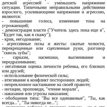
детской агрессией - уменьшить напряжение
ситуации. Типичными неправильными действиями
взрослого, усиливающими напряжение и агрессию,
являются:
- повышение голоса, изменение тона на
угрожающий;
- демонстрация власти ("Учитель здесь пока еще я",
"Будет так, как я скажу");
- крик, негодование;
- агрессивные позы и жесты: сжатые челюсти,
перекрещенные или сцепленные руки, разговор
"сквозь зубы";
- сарказм, насмешки, высмеивание и
передразнивание;
- негативная оценка личности ребенка, его близких
или друзей;
- использование физической силы;
- втягивание в конфликт посторонних людей;
- непреклонное настаивание на своей правоте;
- нотации, проповеди, "чтение морали",
- наказания или угрозы наказания;
- обобщения типа: "Вы все одинаковые", "Ты, как
всегда...", "Ты никогда не...";