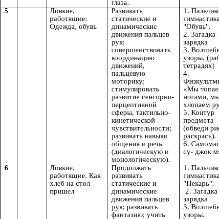
глаза.
5
Ловкие,
Развивать
1. Пальчик
работящие:
статические и
гимнастик
Одежда, обувь
динамические
"Обувь".
движения пальцев
2. Загадка
рук;
зарядка
совершенствовать
3. Волшеб
координацию
узоры. (ра
движений,
тетрадях)
пальцевую
4.
моторику;
Физкультм
стимулировать
«Мы топа
развитие сенсорно-
ногами, м
перцептивной
хлопаем р
сферы, тактильно-
5. Контур
кинетической
предмета
чувствительности;
(обведи ри
развивать навыки
раскрась).
общения и речь
6. Самома
(диалогическую и
су- джок 
монологическую).
6
Ловкие,
Продолжать
1. Пальчик
работящие. Как
развивать
гимнастик
хлеб на стол
статические и
"Пекарь".
пришел
динамические
2. Загадка
движения пальцев
зарядка
рук; развивать
3. Волшеб
фантазию; учить
узоры.