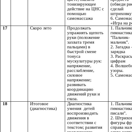
тонизирующее
(обведи ри
действие на ЦНС с
сделай
помощью
штриховку
самомассажа
6. Самома
«Игра на р
17
Скоро лето
Продолжать
1. Пальчик
упражнять щепоть
гимнастик
руки (положение
"Пальчик-
захвата тремя
мальчик".
пальцами) в
2. Загадка
быстрой смене
зарядка
тонуса
3. Раскрас
мускулатуры рук:
цифрам
напряжение,
4. Волшеб
расслабление,
узоры.
силовое
5. Самома
напряжение;
развивать
координацию
движений руки и
глаза.
18
Итоговое
Диагностика
1. Пальчик
(диагностика)
умения детей
гимнастик
воспроизводить
писали".
движения в
2. Штрихо
соответствии с
фигуры фр
текстом; развития
справа нал