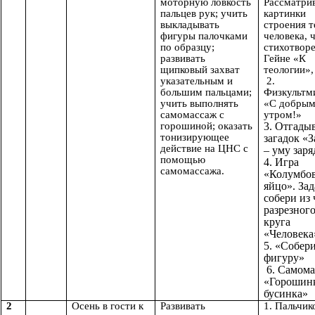
моторную ловкость
Рассматри
пальцев рук; учить
картинки
выкладывать
строения т
фигуры палочками
человека, 
по образцу;
стихотворе
развивать
Гейне «К
щипковый захват
теологии»,
указательным и
2.
большим пальцами;
Физкультм
учить выполнять
«С добры
самомассаж с
утром!»
горошиной; оказать
3. Отгады
тонизирующее
загадок «З
действие на ЦНС с
– уму заря
помощью
4. Игра
самомассажа.
«Колумбо
яйцо». Зад
собери из 
разрезног
круга
«Человека
5. «Собер
фигуру»
6. Самома
«Горошинк
бусинка»
2
Осень в гости к
Развивать
1. Пальчик