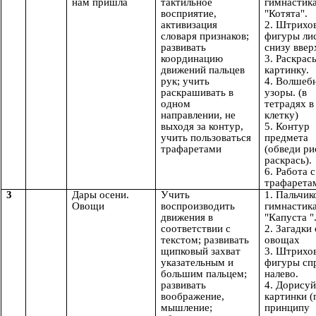
нам пришла
тактильное
гимнастик
восприятие,
"Котята".
активизация
2. Штрихо
словаря признаков;
фигуры ли
развивать
снизу ввер
координацию
3. Раскрас
движений пальцев
картинку.
рук; учить
4. Волшеб
раскрашивать в
узоры. (в
одном
тетрадях в
направлении, не
клетку)
выходя за контур,
5. Контур
учить пользоваться
предмета
трафаретами
(обведи ри
раскрась).
6. Работа с
трафарета
3
Дары осени.
Учить
1. Пальчик
Овощи
воспроизводить
гимнастик
движения в
"Капуста "
соответствии с
2. Загадки
текстом; развивать
овощах
щипковый захват
3. Штрихо
указательным и
фигуры сп
большим пальцем;
налево.
развивать
4. Дорисуй
воображение,
картинки (
мышление;
принципу