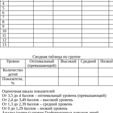
4
5
6
7
8
9
10
11
12
13
Сводная таблица по группе
Уровни
Оптимальный
Высокий
Средний
Низки
(превышающий)
Количество
детей
Показатели,
%
Оценочная шкала показателей
От 3,5 до 4 баллов – оптимальный уровень (превышающий)
От 2,4 до 3,49 баллов – высокий уровень
От 1,3 до 2,39 баллов – средний уровень
От 0 до 1,29 баллов – низкий уровень
Анализ (оценка) уровня Графомоторных навыков детей