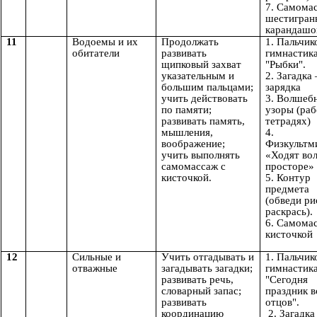
7. Самома
шестигра
карандаш
11
Водоемы и их
Продолжать
1. Пальчик
обитатели
развивать
гимнастик
щипковый захват
"Рыбки".
указательным и
2. Загадка
большим пальцами;
зарядка
учить действовать
3. Волшеб
по памяти;
узоры (раб
развивать память,
тетрадях)
мышления,
4.
воображение;
Физкультм
учить выполнять
«Ходят во
самомассаж с
просторе»
кисточкой.
5. Контур
предмета
(обведи ри
раскрась).
6. Самома
кисточкой
12
Сильные и
Учить отгадывать и
1. Пальчик
отважные
загадывать загадки;
гимнастик
развивать речь,
"Сегодня
словарный запас;
праздник в
развивать
отцов".
координацию
2. Загадка