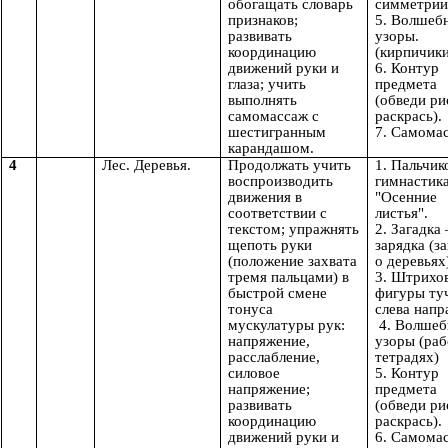
обогащать словарь
симметрии
признаков;
5. Волшеб
развивать
узоры.
координацию
(кирпичики
движений руки и
6. Контур
глаза; учить
предмета
выполнять
(обведи ри
самомассаж с
раскрась).
шестигранным
7. Самома
карандашом.
4
Лес. Деревья.
Продолжать учить
1. Пальчик
воспроизводить
гимнастик
движения в
"Осенние
соответствии с
листья".
текстом; упражнять
2. Загадка
щепоть руки
зарядка (з
(положение захвата
о деревья
тремя пальцами) в
3. Штрихо
быстрой смене
фигуры ту
тонуса
слева напр
мускулатуры рук:
4. Волшеб
напряжение,
узоры (раб
расслабление,
тетрадях)
силовое
5. Контур
напряжение;
предмета
развивать
(обведи ри
координацию
раскрась).
движений руки и
6. Самома