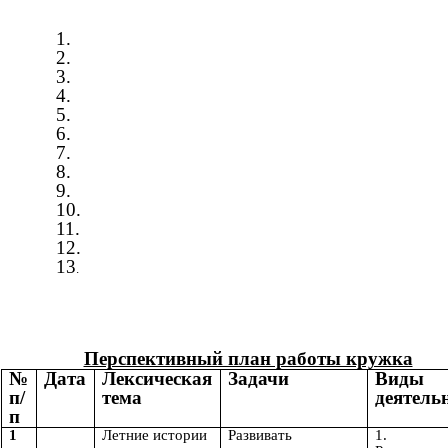
1.
2.
3.
4.
5.
6.
7.
8.
9.
10.
11.
12.
13
.
Перспективный план работы кружка
№
Дата
Лексическая
Задачи
Виды
п/
тема
деятель
п
1
Летние истории
Развивать
1.