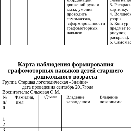
координации
слева напр
движений руки и
3. Раскрас
глаза, умения
картинку.
проводить
4. Волшеб
самомассаж,
узоры.
сформированности
5. Контур
графомоторных
предмет (
навыков
рисунок,
раскрась).
6. Самома
Карта наблюдения формирования
графомоторных навыков детей старшего
дошкольного возраста
Группа
Старшая логопедическая «Знайки»
дата проведения
сентябрь 2017года
Воспитатель: Ольховая О.М.
№
Фамилия,
«Домик»
Владение
Владение
карандашом
ножницами
п/
имя
п
1
2
3