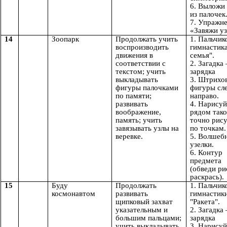
6. Выложи
из палочек
7. Упражн
«Завяжи у
14
Зоопарк
Продолжать учить
1. Пальчик
воспроизводить
гимнастик
движения в
семья".
соответствии с
2. Загадка
текстом; учить
зарядка
выкладывать
3. Штрихо
фигуры палочками
фигуры сл
по памяти;
направо.
развивать
4. Нарисуй
воображение,
рядом тако
память; учить
точно рис
завязывать узлы на
по точкам.
веревке.
5. Волшеб
узелки.
6. Контур
предмета
(обведи ри
раскрась).
15
Буду
Продолжать
1. Пальчик
космонавтом
развивать
гимнастик
щипковый захват
"Ракета".
указательным и
2. Загадка
большим пальцами;
зарядка
учить выкладывать
3. Нарисуй