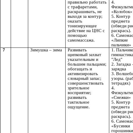
правильно работать
4.
с трафаретами,
Физкультм
раскрашивать, не
«Колобок»
выходя за контур;
5. Контур
оказать
предмета
тонизирующее
(обведи ри
действие на ЦНС с
раскрась).
помощью
6. Самома
самомассажа.
«Липкие
пальчики»
7
Зимушка – зима
Развивать
1. Пальчик
щипковый захват
гимнастик
указательным и
"Лед"
большим пальцами;
2. Загадка
обогащать и
зарядка
активизировать
3. Волшеб
словарный запас;
узоры. (ра
совершенствовать
тетрадях)
зрительное
4.
восприятие;
Физкультм
развивать
«Снежки»
тактильное
5. Контур
ощущение.
предмета
(обведи ри
раскрась).
6. Самома
«Бусинки
горошинки