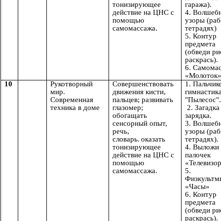
тонизирующее
гаража).
действие на ЦНС с
4. Волшеб
помощью
узоры (раб
самомассажа.
тетрадях)
5. Контур
предмета
(обведи ри
раскрась).
6. Самома
«Молоток
10
Рукотворный
Совершенствовать
1. Пальчик
мир.
движения кисти,
гимнастик
Современная
пальцев; развивать
"Пылесос".
техника в доме
глазомер;
2. Загадка
обогащать
зарядка.
сенсорный опыт,
3. Волшеб
речь,
узоры (раб
словарь.
оказать
тетрадях).
тонизирующее
4. Выложи 
действие на ЦНС с
палочек
помощью
«Телевизо
самомассажа.
5.
Физкультм
«Часы»
6. Контур
предмета
(обведи ри
раскрась).