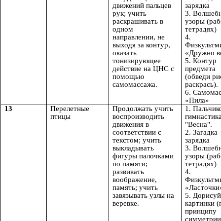
движений пальцев
зарядка
рук; учить
3. Волшеб
раскрашивать в
узоры (раб
одном
тетрадях)
направлении, не
4.
выходя за контур,
Физкультм
оказать
«Дружно в
тонизирующее
5. Контур
действие на ЦНС с
предмета
помощью
(обведи ри
самомассажа.
раскрась).
6. Самома
«Пила»
13
Перелетные
Продолжать учить
1. Пальчик
птицы
воспроизводить
гимнастик
движения в
"Весна".
соответствии с
2. Загадка
текстом; учить
зарядка
выкладывать
3. Волшеб
фигуры палочками
узоры (раб
по памяти;
тетрадях)
развивать
4.
воображение,
Физкультм
память; учить
«Ласточки
завязывать узлы на
5. Дорисуй
веревке.
картинки (
принципу
симметрии