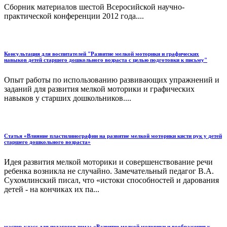
Сборник материалов шестой Всеросийской научно-
практической конференции 2012 года....
Консультация для воспитателей "Развитие мелкой моторики и графических
навыков детей старшего дошкольного возраста с целью подготовки к письму"
Опыт работы по использованию развивающих упражнений и
заданий для развития мелкой моторики и графических
навыков у старших дошкольников....
Статья «Влияние пластилинографии на развитие мелкой моторики кисти рук у детей
старшего дошкольного возраста»
Идея развития мелкой моторики и совершенствование речи
ребенка возникла не случайно. Замечательный педагог В.А.
Сухомлинский писал, что «истоки способностей и дарования
детей - на кончиках их па...
мастер-класс для педагогов тема: «Развитие мелкой моторики и воображения у