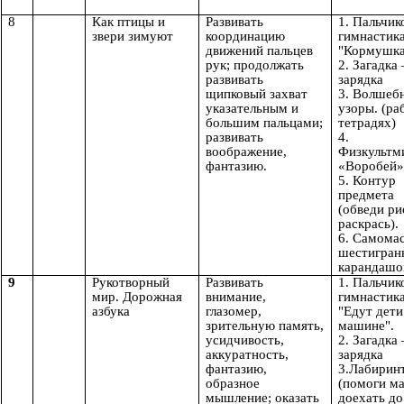
8
Как птицы и
Развивать
1. Пальчик
звери зимуют
координацию
гимнастик
движений пальцев
"Кормушка
рук; продолжать
2. Загадка
развивать
зарядка
щипковый захват
3. Волшеб
указательным и
узоры. (ра
большим пальцами;
тетрадях)
развивать
4.
воображение,
Физкультм
фантазию.
«Воробей»
5. Контур
предмета
(обведи ри
раскрась).
6. Самома
шестигра
карандаш
9
Рукотворный
Развивать
1. Пальчик
мир. Дорожная
внимание,
гимнастик
азбука
глазомер,
"Едут дети
зрительную память,
машине".
усидчивость,
2. Загадка
аккуратность,
зарядка
фантазию,
3.Лабирин
образное
(помоги м
мышление; оказать
доехать до