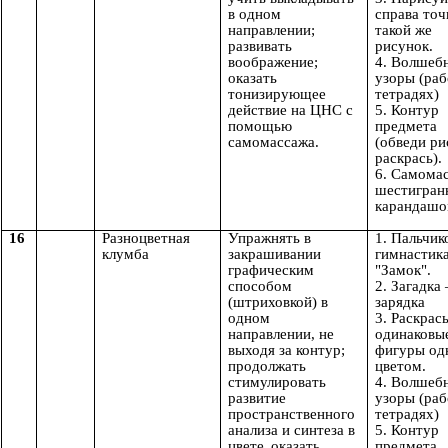
в одном
справа точ
направлении;
такой же
развивать
рисунок.
воображение;
4. Волшеб
оказать
узоры (раб
тонизирующее
тетрадях)
действие на ЦНС с
5. Контур
помощью
предмета
самомассажа.
(обведи ри
раскрась).
6. Самома
шестигра
карандаш
16
Разноцветная
Упражнять в
1. Пальчик
клумба
закрашивании
гимнастик
графическим
"Замок".
способом
2. Загадка
(штриховкой) в
зарядка
одном
3. Раскрас
направлении, не
одинаковы
выходя за контур;
фигуры од
продолжать
цветом.
стимулировать
4. Волшеб
развитие
узоры (раб
пространственного
тетрадях)
анализа и синтеза в
5. Контур
цвете,
оказать
предмета