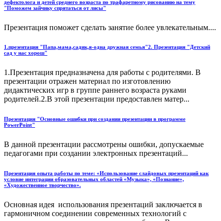
дефектолога и детей среднего возраста по трафаретному рисованию на тему
"Поможем зайчику спрятаться от лисы"
Презентация поможет сделать занятие более увлекательным....
1.презентация "Папа,мама,садик,я-одна дружная семья"2. Презентация "Детский
сад у нас хорош"
1.Презентация предназначена для работы с родителями. В
презентации отражен материал по изготовлению
дидактических игр в группе раннего возраста руками
родителей.2.В этой презентации предоставлен матер...
Презентация "Основные ошибки при создании презентации в программе
PowerPoint"
В данной презентации рассмотрены ошибки, допускаемые
педагогами при создании электронных презентаций...
Презентация опыта работы по теме: «Использование слайдовых презентаций как
условие интеграции образовательных областей «Музыка», «Познание»,
«Художественное творчество».
Основная идея использования презентаций заключается в
гармоничном соединении современных технологий с