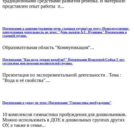
традиционными средствами развития ребенка. В материале
представлен опыт работы п...
Презентация к занятию (развитие речи, старшая группа) на тему: Непосредственно-
определенная деятельность по теме: "День памяти А.С. Пушкина" Презентация в
старшей группе.
Образовательная область "Коммуникация"...
Презентация "Как вода держит корабли?" Презентация Игнатовой Софья 5 лет-
составлена при помощи воспитателей группы.
Презентация по экспериментальной деятельности . Тема :
"Вода и её свойства"....
Презентация к уроку по теме: Презентация "Гимнастика пробуждения"
10 комплексов гимнастики пробуждения для дошкольников.
Можно использовать в ДОУ, в дошкольных группах других
ОУ, а также в семье...