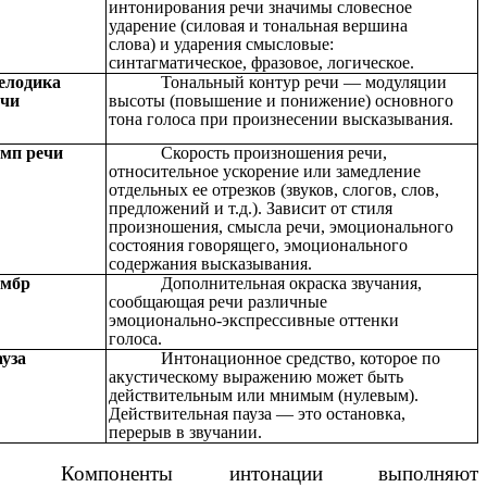
интонирования речи значимы словесное
ударение (силовая и тональная вершина
слова) и ударения смысловые:
синтагматическое, фразовое, логическое.
елодика
Тональный контур речи — модуляции
ечи
высоты (повышение и понижение) основного
тона голоса при произнесении высказывания.
мп речи
Скорость произношения речи,
относительное ускорение или замедление
отдельных ее отрезков (звуков, слогов, слов,
предложений и т.д.). Зависит от стиля
произношения, смысла речи, эмоционального
состояния говорящего, эмоционального
содержания высказывания.
ембр
Дополнительная окраска звучания,
сообщающая речи различные
эмоционально-экспрессивные оттенки
голоса.
уза
Интонационное средство, которое по
акустическому выражению может быть
действительным или мнимым (нулевым).
Действительная пауза — это остановка,
перерыв в звучании.
Компоненты интонации выполняют