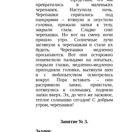
превратились в маленьких
черепашек. Наступила ночь.
Черепашки спрятались под
панцирями – втянули и опустили
головки, прижали лапки к телу,
закрыли глаза. Сладко спят
черепашки. Но вот на смену ночи
пришло утро. Солнечные лучи
заглянули к черепашкам и стали их
будить. Черепашки медленно
просыпаются. Вот они осторожно
пошевелили пальцами на лопатках,
открыли глазки, медленно-медленно
приподняли головки, вытянули шеи
и с любопытством осмотрелись
вокруг. Пора вставать – они
распрямили лапки, привстали,
потянулись к солнышку, подняли
лапки вверх. Эх, до чего же ласковое,
теплое солнышко сегодня! С добрым
утром, черепашки!
Занятие № 3.
Задачи: