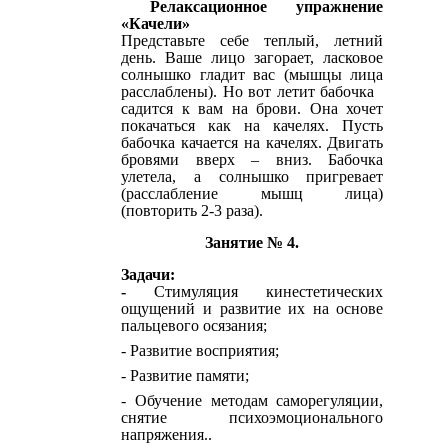
Релаксационное упражнение
«Качели»
Представьте себе теплый, летний
день. Ваше лицо загорает, ласковое
солнышко гладит вас (мышцы лица
расслаблены). Но вот летит бабочка
садится к вам на брови. Она хочет
покачаться как на качелях. Пусть
бабочка качается на качелях. Двигать
бровями вверх – вниз. Бабочка
улетела, а солнышко пригревает
(расслабление мышц лица)
(повторить 2-3 раза).
Занятие № 4.
Задачи:
-
Стимуляция кинестетических
ощущений и развитие их на основе
пальцевого осязания;
- Развитие восприятия;
- Развитие памяти;
-
Обучение методам саморегуляции,
снятие психоэмоционального
напряжения.
.