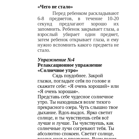
«Чего не стало»
Перед ребенком раскладывают
6-8 предметов, в течение 10-20
секунд предлагают хорошо их
запомнить. Ребенок закрывает глаза, а
взрослый убирает один предмет,
затем ребенок открывает глаза, и ему
нужно вспомнить какого предмета не
стало.
Упражнение №4
Релаксационное упражнение
«Солнечное утро»
Сядь поудобнее. Закрой
глазки, погладьте себя по голове и
скажите себе: «Я очень хороший» или
«Я очень хорошая».
Представь себе чудесное солнечное
утро. Ты находишься возле тихого
прекрасного озера. Чуть слышно твое
дыхание. Вдох-выдох. Ярко светит
солнце, и ты чувствуешь себя всё
лучше и лучше. Ты чувствуешь, как
солнечные лучи согревают тебя. Ты
абсолютно спокоен. Светит солнце,
воздух чист и прозрачен. Всем телом