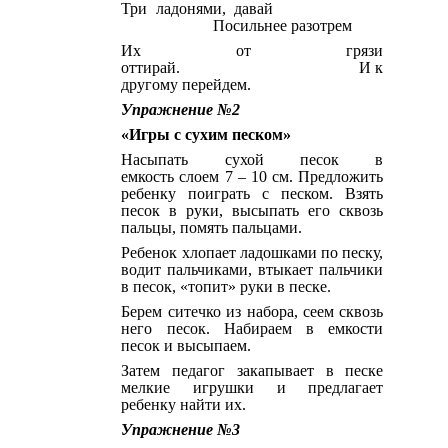
Три ладонями, давай
Посильнее разотрем
Их от грязи
оттирай. И к
другому перейдем.
Упражнение №2
«Игры с сухим песком»
Насыпать сухой песок в
емкость слоем 7 – 10 см. Предложить
ребенку поиграть с песком. Взять
песок в руки, высыпать его сквозь
пальцы, помять пальцами.
Ребенок хлопает ладошками по песку,
водит пальчиками, втыкает пальчики
в песок, «топит» руки в песке.
Берем ситечко из набора, сеем сквозь
него песок. Набираем в емкости
песок и высыпаем.
Затем педагог закапывает в песке
мелкие игрушки и предлагает
ребенку найти их.
Упражнение №3