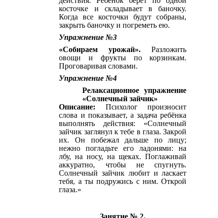
действия. Ребенок берет по одной
косточке и складывает в баночку.
Когда все косточки будут собраны,
закрыть баночку и погреметь ею.
Упражнение №3
«Собираем урожай».
Разложить
овощи и фрукты по корзинкам.
Проговаривая словами.
Упражнение №4
Релаксационное упражнение
«Солнечный зайчик»
Описание:
Психолог произносит
слова и показывает, а задача ребёнка
выполнять действия: «Солнечный
зайчик заглянул к тебе в глаза. Закрой
их. Он побежал дальше по лицу;
нежно погладьте его ладонями: на
лбу, на носу, на щеках. Поглаживай
аккуратно, чтобы не спугнуть.
Солнечный зайчик любит и ласкает
тебя, а ты подружись с ним. Открой
глаза.»
Занятие № 2.