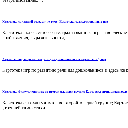
театрализованных ...
Картотека (младший возраст) по теме: Картотека театрализованных игр
Картотека включает в себя театрализованные игры, творческие
воображения, выразительности,...
Картотека игр по развитию речи для дошкольников и картотека с/р игр
Картотека игр по развитию речи для дошкольников и здесь же кар
Картотека физкультминуток во второй младшей группе; Картотека гимнастики после 
Картотека физкультминуток во второй младшей группе; Картот
утренней гимнастики...