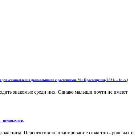
комления дошкольников с растениями. М.: Просвещения, 1981. – 8о с. )
аходить знакомые среди них. Однако малыши почти не имеют
- ролевых игр.
риложением. Перспективное планирование сюжетно - ролевых и