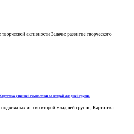
 творческой активности Задачи: развитие творческого
Картотека утренней гимнастики во второй младшей группе.
а подвижных игр во второй младшей группе; Картотека