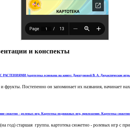
езентации и конспекты
картотека основана на книге: Дрязгуновой В. А. Дидактические игры для озна
и и фрукты. Постепенно он запоминает их названия, начинает н
ие сюжетно - ролевых игр. Картотека подвижных игр, приложение. Картотека сюжетно 
(на год) старшая группа. картотека сюжетно - ролевых игр с п