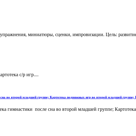
 упражнения, миниатюры, сценки, импровизации. Цель: развитие
тотека с/р игр....
сна во второй младшей группе; Картотека подвижных игр во второй младшей группе; 
ека гимнастики после сна во второй младшей группе; Картотек