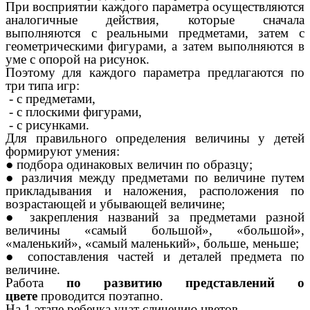
При восприятии каждого параметра осуществляются
аналогичные действия, которые сначала
выполняются с реальными предметами, затем с
геометрическими фигурами, а затем выполняются в
уме с опорой на рисунок.
Поэтому для каждого параметра предлагаются по
три типа игр:
- с предметами,
- с плоскими фигурами,
- с рисунками.
Для правильного определения величины у детей
формируют умения:
● подбора одинаковых величин по образцу;
● различия между предметами по величине путем
прикладывания и наложения, расположения по
возрастающей и убывающей величине;
● закрепления названий за предметами разной
величины «самый большой», «большой»,
«маленький», «самый маленький», больше, меньше;
● сопоставления частей и деталей предмета по
величине.
Работа
по развитию представлений о
цвете
проводится поэтапно.
На 1 этапе ребенка учат сличению цветов.