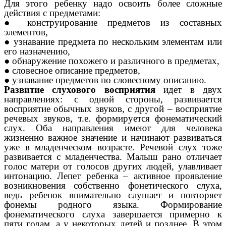
Для этого ребенку надо освоить более сложные
действия с предметами:
● конструирование предметов из составных
элементов,
● узнавание предмета по нескольким элементам или
его назначению,
● обнаружение похожего и различного в предметах,
● словесное описание предметов,
● узнавание предметов по словесному описанию.
Развитие слухового восприятия
идет в двух
направлениях: с одной стороны, развивается
восприятие обычных звуков, с другой – восприятие
речевых звуков, т.е. формируется фонематический
слух. Оба направления имеют для человека
жизненно важное значение и начинают развиваться
уже в младенческом возрасте. Речевой слух тоже
развивается с младенчества. Малыш рано отличает
голос матери от голосов других людей, улавливает
интонацию. Лепет ребенка – активное проявление
возникновения собственно фонетического слуха,
ведь ребенок внимательно слушает и повторяет
фонемы родного языка. Формирование
фонематического слуха завершается примерно к
пяти годам, а у некоторых детей и позднее. В этом