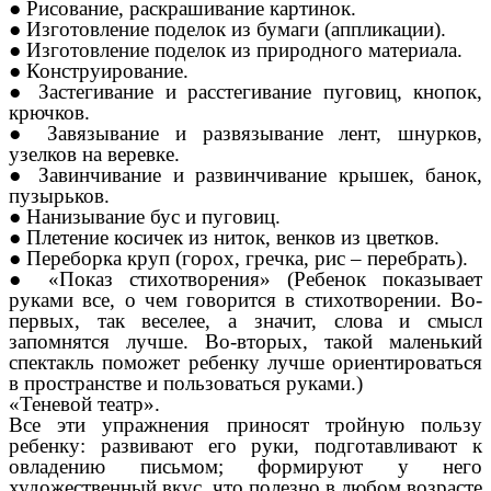
● Рисование, раскрашивание картинок.
● Изготовление поделок из бумаги (аппликации).
● Изготовление поделок из природного материала.
● Конструирование.
● Застегивание и расстегивание пуговиц, кнопок,
крючков.
● Завязывание и развязывание лент, шнурков,
узелков на веревке.
● Завинчивание и развинчивание крышек, банок,
пузырьков.
● Нанизывание бус и пуговиц.
● Плетение косичек из ниток, венков из цветков.
● Переборка круп (горох, гречка, рис – перебрать).
● «Показ стихотворения» (Ребенок показывает
руками все, о чем говорится в стихотворении. Во-
первых, так веселее, а значит, слова и смысл
запомнятся лучше. Во-вторых, такой маленький
спектакль поможет ребенку лучше ориентироваться
в пространстве и пользоваться руками.)
«Теневой театр».
Все эти упражнения приносят тройную пользу
ребенку: развивают его руки, подготавливают к
овладению письмом; формируют у него
художественный вкус, что полезно в любом возрасте