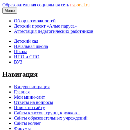
Образовательная социальная сеть
ns
portal.ru
Меню
Обзор возможностей
Детский проект «Алые паруса»
Аттестация педагогических работников
Детский сад
Начальная школа
Школа
НПО и СПО
ВУЗ
Навигация
Вход/регистрация
Главная
Мой мини-сайт
Ответы на вопросы
Поиск по сайту
Сайты классов, групп, кружков...
Сайты образовательных учреждений
Сайты коллег
Форумы