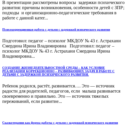
В презентации рассмотрены вопросы задержки психического
развития: причины возникновения, особенности детей с ЗПР;
подходы и организационно-педагогические требования в
работе с данной катег...
Психокоррекционная работа с детьми с задержкой психического развития
Подготовил: педагог – психолог МКДОУ № 43 г. Астрахани
Смердина Ирина Владимировна Подготовил: педагог –
психолог МКДОУ № 43 г. Астрахани Смердина Ирина
Владимировна...
СОЗДАНИЕ ЖИЗНЕДЕЯТЕЛЬНОСТНОЙ СРЕДЫ – КАК УСЛОВИЕ
РЕАЛИЗАЦИИ КОРРЕКЦИОННО – РАЗВИВАЮЩИХ ЗАДАЧ В РАБОТЕ С
ДЕТЬМИ С ЗАДЕРЖКОЙ ПСИХИЧЕСКОГО РАЗВИТИЯ.
Ребенок родился, растёт, развивается…. Это — источник
радости для родителей, педагогов, если малыш развивается
своевременно и правильно. Это — источник тяжелых
переживаний, если развитие...
Сказкотерапия как форма работы с детьми с задержкой психического развития