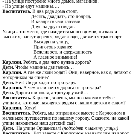
- На улице построено много домов, магазинов.
- По улице едут машины….
Воспитатель.
В два ряда дома стоят,
Десять, двадцать, сто подряд.
И квадратными глазами
Друг на друга глядят.
Улица - это место, где находится много домов, низких и
высоких, растут деревья, ходят люди, движется транспорт.
Выходя на улицу,
Приготовь заранее
Вежливость и сдержанность
А главное внимание!
Карлсон.
Ребята, а для чего нужна дорога?
Дети.
Чтобы машины двигались…
Карлсон.
А где же люди ходят? Они, наверное, как я, летают с
моторчиком на спине?
Дети.
Нет! Люди ходят по тротуару.
Карлсон.
А чем отличается дорога от тротуара?
Дети.
Дорога широкая, а тротуар узкий…
Воспитатель.
Карлсон, хочешь, мы познакомим тебя с
улицами, которые находятся рядом с нашим детским садом?
Карлсон.
Хочу!
Воспитатель.
Ребята, мы отправимся вместе с Карлсоном в
маленькое путешествие по нашему городу. Скажите, на какой
улице находиться наш детский сад?
Дети.
На улице Оршанская!
(подходят к макету улицы)
Воспитатель.
Вот вместе с Карлсоном мы выходим из ворот