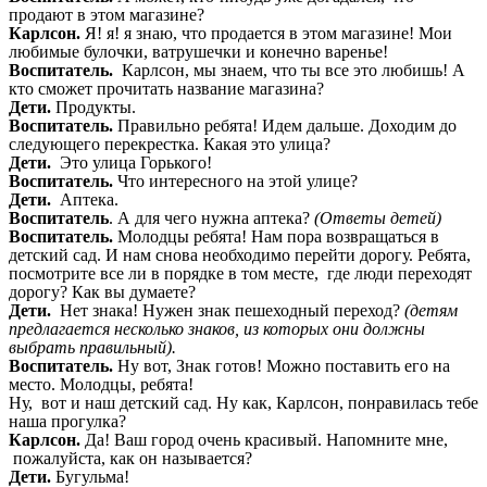
продают в этом магазине?
Карлсон.
Я! я! я знаю, что продается в этом магазине! Мои
любимые булочки, ватрушечки и конечно варенье!
Воспитатель.
Карлсон, мы знаем, что ты все это любишь! А
кто сможет прочитать название магазина?
Дети.
Продукты.
Воспитатель.
Правильно ребята! Идем дальше. Доходим до
следующего перекрестка. Какая это улица?
Дети.
Это улица Горького!
Воспитатель.
Что интересного на этой улице?
Дети.
Аптека.
Воспитатель
. А для чего нужна аптека?
(Ответы детей)
Воспитатель.
Молодцы ребята! Нам пора возвращаться в
детский сад. И нам снова необходимо перейти дорогу. Ребята,
посмотрите все ли в порядке в том месте, где люди переходят
дорогу? Как вы думаете?
Дети.
Нет знака! Нужен знак пешеходный переход?
(детям
предлагается несколько знаков, из которых они должны
выбрать правильный).
Воспитатель.
Ну вот, Знак готов! Можно поставить его на
место. Молодцы, ребята!
Ну, вот и наш детский сад. Ну как, Карлсон, понравилась тебе
наша прогулка?
Карлсон.
Да! Ваш город очень красивый. Напомните мне,
пожалуйста, как он называется?
Дети.
Бугульма!