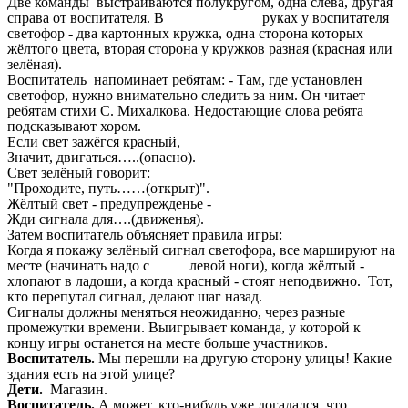
Две команды выстраиваются полукругом, одна слева, другая
справа от воспитателя. В руках у воспитателя
светофор - два картонных кружка, одна сторона которых
жёлтого цвета, вторая сторона у кружков разная (красная или
зелёная).
Воспитатель напоминает ребятам: - Там, где установлен
светофор, нужно внимательно следить за ним. Он читает
ребятам стихи С. Михалкова. Недостающие слова ребята
подсказывают хором.
Если свет зажёгся красный,
Значит, двигаться…..(опасно).
Свет зелёный говорит:
"Проходите, путь……(открыт)".
Жёлтый свет - предупрежденье -
Жди сигнала для….(движенья).
Затем воспитатель объясняет правила игры:
Когда я покажу зелёный сигнал светофора, все маршируют на
месте (начинать надо с левой ноги), когда жёлтый -
хлопают в ладоши, а когда красный - стоят неподвижно. Тот,
кто перепутал сигнал, делают шаг назад.
Сигналы должны меняться неожиданно, через разные
промежутки времени. Выигрывает команда, у которой к
концу игры останется на месте больше участников.
Воспитатель.
Мы перешли на другую сторону улицы! Какие
здания есть на этой улице?
Дети.
Магазин.
Воспитатель.
А может, кто-нибудь уже догадался, что