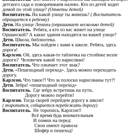
детского сада и поворачиваем налево. Кто из детей ходит
домой по этой улице?
(Ответы детей)
Воспитатель.
На какой улице ты живешь?
( Воспитатель
обращается к ребенку)
Дети.
На улице Ленина
(опрашивает несколько детей)
Воспитатель.
Ребята, а кто из вас живет на улице
Оршанской? А какие здания находятся на вашей улице?
Дети.
Школа, библиотека.
Воспитатель.
Мы пойдем с вами к школе. Ребята, здесь
дорога!
Карлсон.
Ой, здесь какая-то табличка на столбике возле
дороги? Человечек какой то нарисован!
Воспитатель.
Что означает этот знак?
Дети.
«Пешеходный переход». Здесь можно переходить
дорогу.
Карлсон.
Что такое?! Что за полоски нарисованы тут?!
Дети.
Зебра! «пешеходный переход»
Воспитатель.
Где зебру встретишь на пути,
Дорогу можно перейти!
Карлсон.
Тогда скорей перейдем дорогу к школе!
( торопится, собирается перебежать дорогу)
Воспитатель.
Не торопись, Карлсон!!
Всё время будь внимательным
И помни на перед:
Свои имеют правила
Шофёр и пешеход!