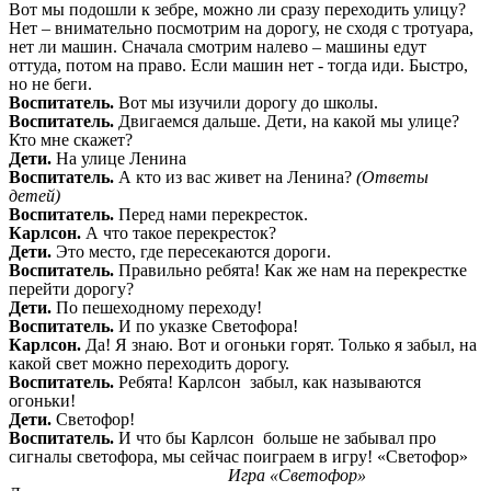
Вот мы подошли к зебре, можно ли сразу переходить улицу?
Нет – внимательно посмотрим на дорогу, не сходя с тротуара,
нет ли машин. Сначала смотрим налево – машины едут
оттуда, потом на право. Если машин нет - тогда иди. Быстро,
но не беги.
Воспитатель.
Вот мы изучили дорогу до школы.
Воспитатель.
Двигаемся дальше. Дети, на какой мы улице?
Кто мне скажет?
Дети.
На улице Ленина
Воспитатель.
А кто из вас живет на Ленина?
(Ответы
детей)
Воспитатель.
Перед нами перекресток.
Карлсон.
А что такое перекресток?
Дети.
Это место, где пересекаются дороги.
Воспитатель.
Правильно ребята! Как же нам на перекрестке
перейти дорогу?
Дети.
По пешеходному переходу!
Воспитатель.
И по указке Светофора!
Карлсон.
Да! Я знаю. Вот и огоньки горят. Только я забыл, на
какой свет можно переходить дорогу.
Воспитатель.
Ребята! Карлсон забыл, как называются
огоньки!
Дети.
Светофор!
Воспитатель.
И что бы Карлсон больше не забывал про
сигналы светофора, мы сейчас поиграем в игру! «Светофор»
Игра «Светофор»