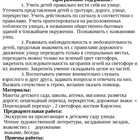
Учить детей правильно вести себя на улице.
Уточнить представления детей о тротуаре, дороге, улице,
перекрестке. Учить действовать по сигналу в соответствии с
правилами. Учить ориентироваться на расположенных
поблизости улицах, в назывании общественно-бытовых
зданий в ближайшем окружении. Познакомить с названиями
улиц.
Развивать наблюдательность и любознательность
детей, продолжая знакомить их с правилами дорожного
движения: улицу переходить только в специальных местах,
переходить можно только на зеленый цвет светофора,
закрепить последовательность загорания огней на светофоре и
их значение. Закрепить умение складывать целое из частей.
Воспитывать умение внимательно слушать
взрослого и друг друга, задавать вопросы и отвечать на них.
Вызвать сочувствие к герою, желание оказать помощь.
Материалы:
Макеты детского сада, школы, аптеки, магазина; разметка
дороги: пешеходный переход, перекресток; дорожные знаки: «
Пешеходный переход» , 2 светофора; костюм Карлсона.
Предварительная работа:
Экскурсии на прилегающие к детскому саду улицы.
Чтение художественной литературы, загадывание загадок,
знакомство с дорожными
знаками, беседы.
Приемы работы: