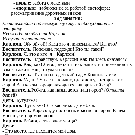
- новые
: работа с макетами
- опорные
: наблюдение за работой светофора;
рассматривание дорожных знаков.
Ход занятия:
Дети выходят под веселую музыку на оборудованную
площадку.
Неожиданно вбегает Карлсон.
Испуганно спрашивает.
Карлсон.
Ой- ой- ой! Куда это я приземлился? Вы кто?
Воспитатель.
Подожди, подожди! Кто ты такой?
Карлсон.
Я, это я кто, я – Карлсон!
Воспитатель.
Здравствуй, Карлсон! Как ты здесь оказался?
Карлсон.
Как, как! Летал, летал я по крышам и приземлился к
вам.
Скажите мне, а куда я попал?
Воспитатель.
Ты попал в детский сад « Колокольчик»
Карлсон.
Ух, ты! У нас на крыше, где я живу, нет детских
садов! А в каком городе находится ваш детский сад?
Воспитатель.
Ребята, как называется наш город?
(Ответы
детей)
Дети.
Бугульма!
Карлсон.
Бугульма! Я у вас никогда не был.
Воспитатель.
Карлсон, у нас очень красивый город. В нем
много улиц, домов, дорог.
Карлсон.
Ребята, а что такое улица?
Дети:
-
Это место, где находится мой дом.