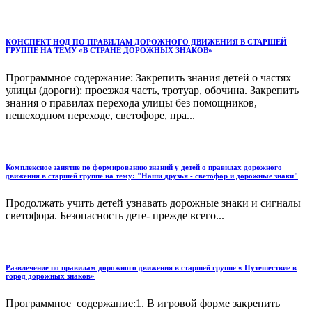
КОНСПЕКТ НОД ПО ПРАВИЛАМ ДОРОЖНОГО ДВИЖЕНИЯ В СТАРШЕЙ
ГРУППЕ НА ТЕМУ «В СТРАНЕ ДОРОЖНЫХ ЗНАКОВ»
Программное содержание: Закрепить знания детей о частях
улицы (дороги): проезжая часть, тротуар, обочина. Закрепить
знания о правилах перехода улицы без помощников,
пешеходном переходе, светофоре, пра...
Комплексное занятие по формированию знаний у детей о правилах дорожного
движения в старшей группе на тему: "Наши друзья - светофор и дорожные знаки"
Продолжать учить детей узнавать дорожные знаки и сигналы
светофора. Безопасность дете- прежде всего...
Развлечение по правилам дорожного движения в старшей группе « Путешествие в
город дорожных знаков»
Программное содержание:1. В игровой форме закрепить