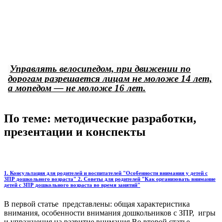
Управлять велосипедом, при движении по
дорогам разрешается лицам не моложе 14 лет,
а мопедом — не моложе 16 лет.
По теме: методические разработки,
презентации и конспекты
1. Консультация для родителей и воспитателей "Особенности внимания у детей с
ЗПР дошкольного возраста" 2. Советы для родителей "Как организовать внимание
детей с ЗПР дошкольного возраста во время занятий"
В первой статье представлены: общая характеристика
внимания, особенности внимания дошкольников с ЗПР, игры
и упражнения на развитие внимания.Во второй статье