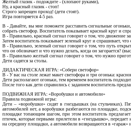
Желтый глазик - подождите - (хлопают руками),
Ну, а красный глазик - стоп!
Строго запрещен проход! (дети стоят).
Игра повторяется 4-5 раз.
В - Давайте, вы мне поможете расставить сигнальные огоньки
собрать светофор. Воспитатель показывает красный круг и спра
В - Правильно, красный сигнал говорит о том, что движение за
Затем воспитатель показывает зеленый круг и спрашивает, что о
В - Правильно, зеленый сигнал говорит о том, что путь откры
что он обозначает и что нужно делать, когда он загорается? (вы
В - Правильно желтый сигнал говорит о том, что нужно пригото
Дети садятся за столы.
ДИДАКТИЧЕСКАЯ ИГРА: «Собери светофор»
В - У вас на столе лежат макет светофора и три огонька: красно
Дети располагают огоньки, тем временем воспитатель подходит
После того как дети справились с заданием воспитатель предл
ПОДВИЖНАЯ ИГРА: «Воробушки и автомобили»
Правила подвижной игры:
Дети – «воробушки» сидят в гнездышках (на стульчиках). Пя
автомобилей нет, а воробушки разбегаются по площадке, подс
площадке топающим шагом, при этом воспитатель предлагает д
птичек, которые первыми прилетели в «гнездышко», передает 
на середину площадки, а автомобили возвращаются в «гараж» и