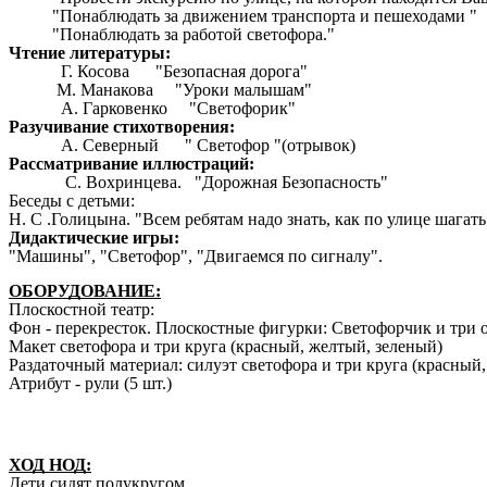
"Понаблюдать за движением транспорта и пешеходами "
"Понаблюдать за работой светофора."
Чтение литературы:
Г. Косова "Безопасная дорога"
М. Манакова "Уроки малышам"
А. Гарковенко "Светофорик"
Разучивание стихотворения:
А. Северный " Светофор "(отрывок)
Рассматривание иллюстраций:
С. Вохринцева. "Дорожная Безопасность"
Беседы с детьми:
Н. С .Голицына. "Всем ребятам надо знать, как по улице шагать
Дидактические игры:
"Машины", "Светофор", "Двигаемся по сигналу".
ОБОРУДОВАНИЕ:
Плоскостной театр:
Фон - перекресток. Плоскостные фигурки: Светофорчик и три о
Макет светофора и три круга (красный, желтый, зеленый)
Раздаточный материал: силуэт светофора и три круга (красный,
Атрибут - рули (5 шт.)
ХОД НОД:
Дети сидят полукругом.