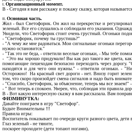
Организационный момент.
В - Сегодня я вам расскажу и покажу сказку, которая называет
Основная часть.
Жил - был Светофорик. Он жил на перекрестке и регулировал
зеленый. Все его слушались и соблюдали его указания. Однаж
Увидели, что Светофорик стоит очень грустный. Огоньки подо
- "Светофорик, почему ты грустишь?"
- "А чему же мне радоваться. Мои сигнальные огоньки перегоре
нужно остановится."
- "Так это не беда, - ответили веселые огоньки, - Мы тебе по
- "Это вы хорошо придумали! Вы как раз такого же цвета, как
помогающие пешеходам безопасно переходить через дорогу. "О
находятся и для чего они нужны." - ответили огоньки. - "
Осторожно! На красный свет дороги - нет. Внизу горит зелен
том, что скоро произойдет смена сигналов и надо быть внимат
- "Спасибо, Светофорик, за объяснение, теперь мы все знаем!" -
- " Вот теперь я спокоен. Уверен, что, соблюдая эти правила до
В - Вот какую интересную сказку я вам рассказала. Вам понрав
ФИЗМИНУТКА:
Давайте поиграем в игру "Светофор".
Будьте Внимательны !!!
Правила игры:
Воспитатель показывает по очереди круги разного цвета, дет
Глаз зеленый - не тяните,
поскорее проходите (дети топают ногами),