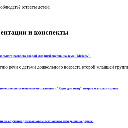
облюдать? (ответы детей)
езентации и конспекты
кольного возраста второй младшей группы на тему "Мебель".
ию речи с детьми дошкольного возраста второй младшей группы 
дожественно-эстетическому развитию - "Корм для птиц", вторая младшая группа.
ти по обучению детей основам безопасного поведения на дороге.