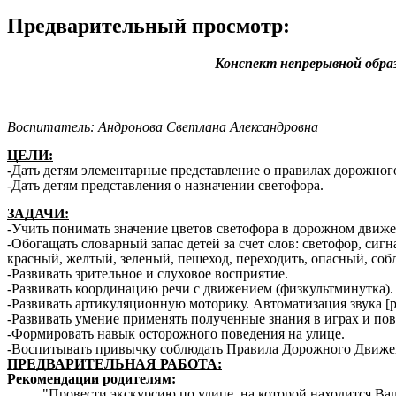
Предварительный просмотр:
Конспект непрерывной обра
Воспитатель: Андронова Светлана Александровна
ЦЕЛИ:
-Дать детям элементарные представление о правилах дорожног
-Дать детям представления о назначении светофора.
ЗАДАЧИ:
-Учить понимать значение цветов светофора в дорожном движ
-Обогащать словарный запас детей за счет слов: светофор, сиг
красный, желтый, зеленый, пешеход, переходить, опасный, соб
-Развивать зрительное и слуховое восприятие.
-Развивать координацию речи с движением (физкультминутка).
-Развивать артикуляционную моторику. Автоматизация звука [р
-Развивать умение применять полученные знания в играх и по
-Формировать навык осторожного поведения на улице.
-Воспитывать привычку соблюдать Правила Дорожного Движени
ПРЕДВАРИТЕЛЬНАЯ РАБОТА:
Рекомендации родителям:
"Провести экскурсию по улице, на которой находится Ваш