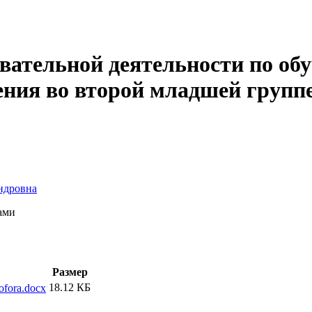
вательной деятельности по об
ения во второй младшей групп
ндровна
ами
Размер
18.12 КБ
ofora.docx