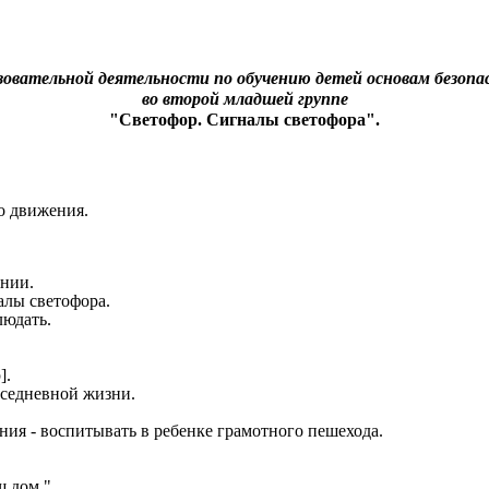
зовательной деятельности по обучению детей основам безоп
во второй младшей группе
"Светофор. Сигналы светофора".
о движения.
ении.
налы светофора.
людать.
].
вседневной жизни.
я - воспитывать в ребенке грамотного пешехода.
 дом "