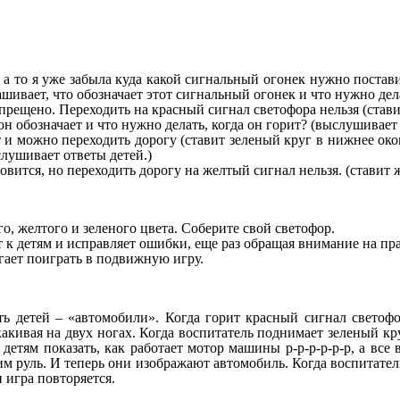
, а то я уже забыла куда какой сигнальный огонек нужно постав
шивает, что обозначает этот сигнальный огонек и что нужно дела
прещено. Переходить на красный сигнал светофора нельзя (стави
н обозначает и что нужно делать, когда он горит? (выслушивает 
т и можно переходить дорогу (ставит зеленый круг в нижнее ок
слушивает ответы детей.)
вится, но переходить дорогу на желтый сигнал нельзя. (ставит 
го, желтого и зеленого цвета. Соберите свой светофор.
 к детям и исправляет ошибки, еще раз обращая внимание на пр
агает поиграть в подвижную игру.
ть детей – «автомобили». Когда горит красный сигнал светофо
какивая на двух ногах. Когда воспитатель поднимает зеленый кр
етям показать, как работает мотор машины р-р-р-р-р-р, а все
им руль. И теперь они изображают автомобиль. Когда воспитател
 игра повторяется.