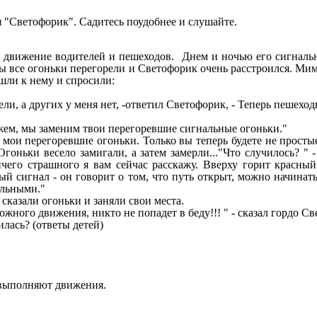
ся "Светофорик". Садитесь поудобнее и слушайте.
 движение водителей и пешеходов. Днем и ночью его сигнальны
ды все огоньки перегорели и Светофорик очень расстроился. Мим
шли к нему и спросили:
ли, а других у меня нет, -ответил Светофорик, - Теперь пешеход
можем, мы заменим твои перегоревшие сигнальные огоньки."
 мои перегоревшие огоньки. Только вы теперь будете не простые
гоньки весело замигали, а затем замерли..."Что случилось? "
Ничего страшного я вам сейчас расскажу. Вверху горит красны
ый сигнал - он говорит о том, что путь открыт, можно начинат
ельными."
 сказали огоньки и заняли свои места.
рожного движения, никто не попадет в беду!!! " - сказал гордо С
илась? (ответы детей)
и выполняют движения.