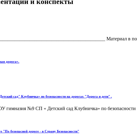
езентации и конспекты
___________________________________________ Материал в полном
ная дорога».
тский сад" Клубничка» по безопасности на дорогах "Дорога и дети" .
 гимназия №9 СП « Детский сад Клубничка» по безопасности на
е "По безопасной дороге - в Страну Безопасности"