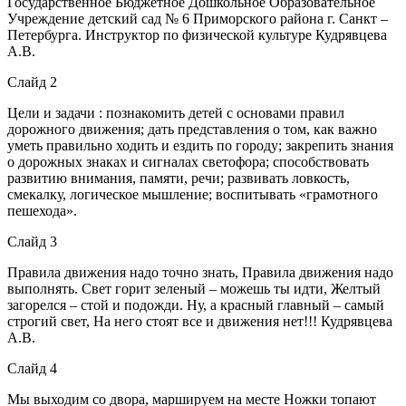
Государственное Бюджетное Дошкольное Образовательное
Учреждение детский сад № 6 Приморского района г. Санкт –
Петербурга. Инструктор по физической культуре Кудрявцева
А.В.
Слайд 2
Цели и задачи : познакомить детей с основами правил
дорожного движения; дать представления о том, как важно
уметь правильно ходить и ездить по городу; закрепить знания
о дорожных знаках и сигналах светофора; способствовать
развитию внимания, памяти, речи; развивать ловкость,
смекалку, логическое мышление; воспитывать «грамотного
пешехода».
Слайд 3
Правила движения надо точно знать, Правила движения надо
выполнять. Свет горит зеленый – можешь ты идти, Желтый
загорелся – стой и подожди. Ну, а красный главный – самый
строгий свет, На него стоят все и движения нет!!! Кудрявцева
А.В.
Слайд 4
Мы выходим со двора, маршируем на месте Ножки топают