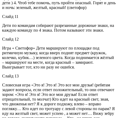
дети ) 4. Чтоб тебе помочь, путь пройти опасный. Горят и день
и ночь: зеленый, желтый, красный! (светофор)
Слайд 11
Дети по командам собирают разрезанные дорожные знаки, на
каждую команду по 4 знака. Потом называют эти знаки.
Слайд 12
Игра « Светофор» Дети маршируют по площадке под
ритмичную музыку, когда вверх поднят предмет (кружок,
колечко, кубик…) зеленого цвета. Когда поднимается жёлтый
– маршируют на месте, когда красный – замирают.
Выигрывает тот, кто ни разу не ошибся.
Слайд 13
Словесная игра «Это я! Это я! Это все мои друзья! (ребятам
задают вопросы, если ответ положительный, то они отвечают
хором: «Это я! Это я! Это все мои друзья! Если ответ
отрицательный, то молчат) Кто идет на красный свет, зная,
что движенья нет? Я к дороге подхожу, влево – вправо
погляжу… Кто идет по тротуару с левой стороны по парам? Я
иду на желтый свет, может успею , а может нет… Вижу зебру