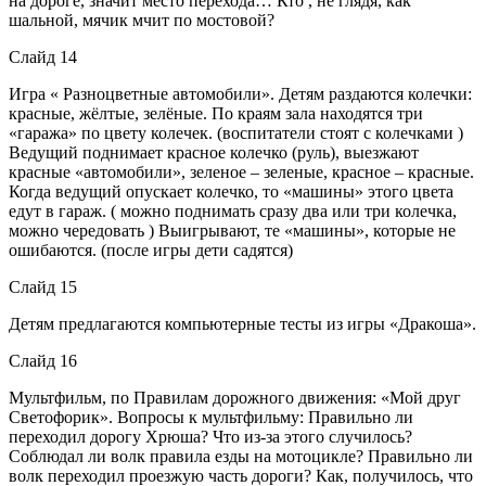
на дороге, значит место перехода… Кто , не глядя, как
шальной, мячик мчит по мостовой?
Слайд 14
Игра « Разноцветные автомобили». Детям раздаются колечки:
красные, жёлтые, зелёные. По краям зала находятся три
«гаража» по цвету колечек. (воспитатели стоят с колечками )
Ведущий поднимает красное колечко (руль), выезжают
красные «автомобили», зеленое – зеленые, красное – красные.
Когда ведущий опускает колечко, то «машины» этого цвета
едут в гараж. ( можно поднимать сразу два или три колечка,
можно чередовать ) Выигрывают, те «машины», которые не
ошибаются. (после игры дети садятся)
Слайд 15
Детям предлагаются компьютерные тесты из игры «Дракоша».
Слайд 16
Мультфильм, по Правилам дорожного движения: «Мой друг
Светофорик». Вопросы к мультфильму: Правильно ли
переходил дорогу Хрюша? Что из-за этого случилось?
Соблюдал ли волк правила езды на мотоцикле? Правильно ли
волк переходил проезжую часть дороги? Как, получилось, что