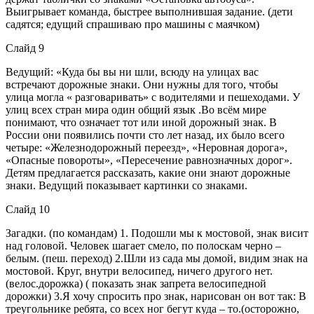
Выигрывает команда, быстрее выполнившая задание. (дети
садятся; едущий спрашиваю про машины с маячком)
Слайд 9
Ведущий: «Куда бы вы ни шли, всюду на улицах вас
встречают дорожные знаки. Они нужны для того, чтобы
улица могла « разговаривать» с водителями и пешеходами. У
улиц всех стран мира один общий язык .Во всём мире
понимают, что означает тот или иной дорожный знак. В
России они появились почти сто лет назад, их было всего
четыре: «Железнодорожный переезд», «Неровная дорога»,
«Опасные повороты», «Пересечение равнозначных дорог».
Детям предлагается рассказать, какие они знают дорожные
знаки. Ведущий показывает картинки со знаками.
Слайд 10
Загадки. (по командам) 1. Подошли мы к мостовой, знак висит
над головой. Человек шагает смело, по полоскам черно –
белым. (пеш. переход) 2.Шли из сада мы домой, видим знак на
мостовой. Круг, внутри велосипед, ничего другого нет.
(велос.дорожка) ( показать знак запрета велосипедной
дорожки) 3.Я хочу спросить про знак, нарисован он вот так: В
треугольнике ребята, со всех ног бегут куда – то.(осторожно,