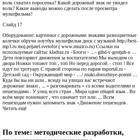
волк схватил поросенка? Какой дорожный знак не увидел
волк? Какие выводы можно сделать после просмотра
мультфильма?
Слайд 17
Оборудование: картинки с дорожными знаками разноцветные
колечки обручи ноутбук мультфильм диск с музыкой http://best-
mp3.ru moj.prijatel.svetofor ( www.muzico.ru) Ссылки на
используемые сайты: kladraz.ru › Блоги › …- gibd-v-gostjah-u …
Дети повторяют движения за воспитателем) Мы выходим со
двора Ножки топают топ , топ Но перед дорогой – стоп ! Все
идут по тротуару С правой стороны по парам nsportal.ru ›
Детский сад › Окружающий мир › …/ znaki-dorozhnye-pomni …
Куда бы вы ни шли , всюду на улицах вас встречают
дорожные знаки . ... « разговаривать » со всеми водителями и
пешеходами . У улиц всех стран . Мира один общий язык . Во
всём мире понимают , что означает тот или. ... Всем
пешеходам нужно запомнить знак «Движение пешеходов .
Читать ещё
По теме: методические разработки,