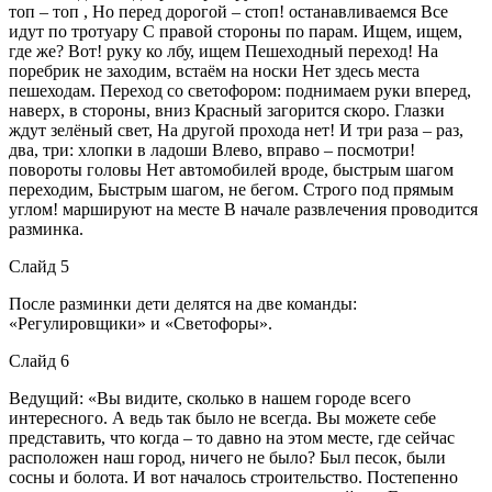
топ – топ , Но перед дорогой – стоп! останавливаемся Все
идут по тротуару С правой стороны по парам. Ищем, ищем,
где же? Вот! руку ко лбу, ищем Пешеходный переход! На
поребрик не заходим, встаём на носки Нет здесь места
пешеходам. Переход со светофором: поднимаем руки вперед,
наверх, в стороны, вниз Красный загорится скоро. Глазки
ждут зелёный свет, На другой прохода нет! И три раза – раз,
два, три: хлопки в ладоши Влево, вправо – посмотри!
повороты головы Нет автомобилей вроде, быстрым шагом
переходим, Быстрым шагом, не бегом. Строго под прямым
углом! маршируют на месте В начале развлечения проводится
разминка.
Слайд 5
После разминки дети делятся на две команды:
«Регулировщики» и «Светофоры».
Слайд 6
Ведущий: «Вы видите, сколько в нашем городе всего
интересного. А ведь так было не всегда. Вы можете себе
представить, что когда – то давно на этом месте, где сейчас
расположен наш город, ничего не было? Был песок, были
сосны и болота. И вот началось строительство. Постепенно