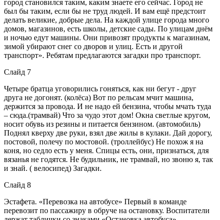
город становился таким, каким знаете его сейчас. Город не
был бы таким, если бы не труд людей. И вам ещё предстоит
делать великие, добрые дела. На каждой улице города много
домов, магазинов, есть школы, детские сады. По улицам днём
и ночью едут машины. Они привозят продукты к магазинам,
зимой убирают снег со дворов и улиц. Есть и другой
транспорт». Ребятам предлагаются загадки про транспорт.
Слайд 7
Четыре братца уговорились гоняться, как ни бегут - друг
друга не догонят. (колёса) Вот по рельсам мчит машина,
держится за провода. И не надо ей бензина, чтобы мчать туда
– сюда.(трамвай) Что за чудо этот дом! Окна светлые кругом,
носит обувь из резины и питается бензином. (автомобиль)
Поднял кверху две руки, взял две жилы в кулаки. Дай дорогу,
постовой, полечу по мостовой. (троллейбус) Не похож я на
коня, но седло есть у меня. Спицы есть, они, признаться, для
вязанья не годятся. Не будильник, не трамвай, но звоню я, так
и знай. ( велосипед) Загадки.
Слайд 8
Эстафета. «Перевозка на автобусе» Первый в команде
перевозит по пассажиру в обруче на остановку. Воспитатели
держат таблички со знаками «Остановка автобуса».