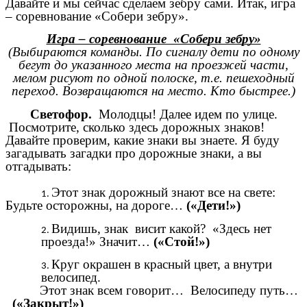
Давайте и мы сейчас сделаем зебру сами. Итак, игра
– соревнование «Собери зебру».
Игра – соревнование «Собери зебру»
(Выбираются команды. По сигналу дети по одному
бегут до указанного места на проезжей части,
мелом рисуют по одной полоске, т.е. пешеходный
переход. Возвращаются на место. Кто быстрее.)
Светофор.
Молодцы!
Далее идем по улице.
Посмотрите, сколько здесь дорожных знаков!
Давайте проверим, какие знаки вы знаете. Я буду
загадывать загадки про дорожные знаки, а вы
отгадывать:
Этот знак дорожный знают все на свете:
Будьте осторожны, на дороге…
(«Дети!»)
Видишь, знак висит какой? «Здесь нет
проезда!»
Значит…
(«Стой!»)
Круг окрашен в красный цвет, а внутри
велосипед.
Этот знак всем говорит… Велосипеду путь…
(«Закрыт!»)