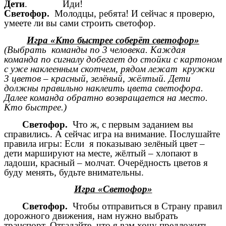
Дети
. Иди!
Светофор.
Молодцы, ребята!
И сейчас я проверю,
умеете ли вы сами строить светофор.
Игра
«Кто быстрее соберёт светофор»
(Выбрать команды по 3 человека. Каждая
команда по сигналу добегает до стойки с картоном
с уже наклеенным скотчем, рядом лежат кружки
3 цветов – красный, зелёный, жёлтый. Дети
должны правильно наклеить цвета светофора.
Далее команда обратно возвращается на место.
Кто быстрее.)
Светофор.
Что ж, с первым заданием вы
справились. А сейчас игра на внимание. Послушайте
правила игры: Если я показываю зелёный цвет –
дети маршируют на месте, жёлтый – хлопают в
ладоши, красный – молчат. Очерёдность цветов я
буду менять, будьте внимательны.
Игра «Светофор»
Светофор.
Чтобы отправиться в Страну правил
дорожного движения, нам нужно выбрать
транспорт. Отгадайте, что я вам хочу предложить.