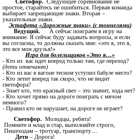
Светофор.
Следующее соревнование не
простое, старайтесь не ошибиться. Первая команда
выбирает запрещающие знаки. Вторая –
указательные знаки.
Эстафета «Дорожные знаки» (с тоннелями)
Ведущий.
А сейчас поиграем в игру на
внимание. Я сейчас буду задавать вопросы, и если
вы согласны, то должны сказать мне: «это я, это я,
это все мои друзья!»
Игра для болельщиков «Это я…»
- Кто из вас идет вперед только там, где переход?
(дети отвечают)
- Кто из вас в вагоне тесном уступил бабуле место?
- Кто летит вперед так скоро, что не видит
светофора?
- Знает кто, что красный свет – это значит, хода нет?
- Кто хочет прямо на дороге поиграть с мячом
немного?
- Правил кто не нарушает, на дороге не играет?
Светофор.
Молодцы, ребята!
Помните и млад и стар, выполняйте строго,
Пешеходам – тротуар, транспорту…
Дети
– Дорога!