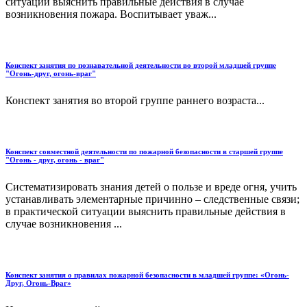
ситуации выяснить правильные действия в случае
возникновения пожара. Воспитывает уваж...
Конспект занятия по познавательной деятельности во второй младшей группе
"Огонь-друг, огонь-враг"
Конспект занятия во второй группе раннего возраста...
Конспект совместной деятельности по пожарной безопасности в старшей группе
"Огонь - друг, огонь - враг"
Систематизировать знания детей о пользе и вреде огня, учить
устанавливать элементарные причинно – следственные связи;
в практической ситуации выяснить правильные действия в
случае возникновения ...
Конспект занятия о правилах пожарной безопасности в младшей группе: «Огонь-
Друг, Огонь-Враг»