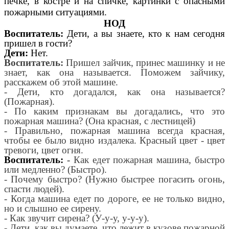
печке, в костре и на спичке, картинки с опасными
пожарными ситуациями.
НОД
Воспитатель:
Дети, а вы знаете, кто к нам сегодня
пришел в гости?
Дети:
Нет.
Воспитатель:
Пришел зайчик, принес машинку и не
знает, как она называется. Поможем зайчику,
расскажем об этой машине.
- Дети, кто догадался, как она называется?
(Пожарная).
- По каким признакам вы догадались, что это
пожарная машина? (Она красная, с лестницей)
- Правильно, пожарная машина всегда красная,
чтобы ее было видно издалека. Красный цвет - цвет
тревоги, цвет огня.
Воспитатель:
-
Как едет пожарная машина, быстро
или медленно? (Быстро).
- Почему быстро? (Нужно быстрее погасить огонь,
спасти людей).
- Когда машина едет по дороге, ее не только видно,
но и слышно ее сирену.
- Как звучит сирена? (У-у-у, у-у-у).
- Дети, как вы думаете, что лежит в кузове пожарной