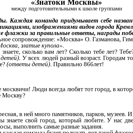
«Знатоки Москвы»
между подготовительными к школе группами
нды. Каждая команда придумывает себе назва
ликациями, изображениями видов города Кремля
флажки за правильные ответы, награды побе
ьное сопровождение: «Москва» О. Газманова, Ги
Москва, златые купола».
, сколько вам лет? Сколько тебе лет? Тебе
детей).
У всех людей разный возраст. Городам то
те?
(ответы детей)
. Правильно 866лет!
квичи! Люди всегда любят тот город, в котор
 Москву?
ная, в ней много памятников, парков, музеев. И з
те свой город, который любите. У нас две к
осы, выполнить самые разные задания.
аждая команда будет получать вот такой флажо