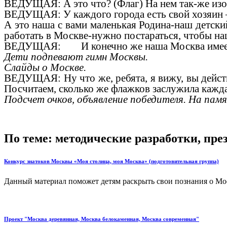
ВЕДУЩАЯ: А это что? (Флаг) На нем так-же из
ВЕДУЩАЯ: У каждого города есть свой хозяин 
А это наша с вами маленькая Родина-наш детский
работать в Москве-нужно постараться, чтобы на
ВЕДУЩАЯ: И конечно же наша Москва имеет сво
Дети подпевают гимн Москвы.
Слайды о Москве.
ВЕДУЩАЯ: Ну что же, ребята, я вижу, вы де
Посчитаем, сколько же флажков заслужила кажда
Подсчет очков, объявление победителя. На па
По теме: методические разработки, пр
Конкурс знатоков Москвы «Моя столица, моя Москва» (подготовительная группа)
Данный материал поможет детям раскрыть свои познания о Моск
Проект "Москва деревянная, Москва белокаменная, Москва современная"