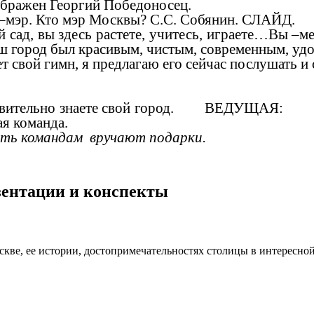
ображен Георгий Победоносец.
–мэр. Кто мэр Москвы? С.С. Собянин. СЛАЙД.
 сад, вы здесь растете, учитесь, играете…Вы –м
ш город был красивым, чистым, современным, удоб
й гимн, я предлагаю его сейчас послушать и с
йствительно знаете свой город. ВЕДУЩАЯ: Вот
я команда.
мять командам вручают подарки.
езентации и конспекты
ве, ее истории, достопримечательностях столицы в интересной,