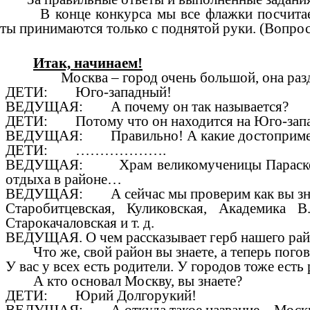
В конце конкурса мы все флажки посчитаем, и
ты принимаются только с поднятой руки. (Вопрос
Итак, начинаем!
Москва – город очень большой, она разделен
ДЕТИ: Юго-западный!
ВЕДУЩАЯ: А почему он так называется?
ДЕТИ: Потому что он находится на Юго-зап
ВЕДУЩАЯ: Правильно! А какие достопримечат
ДЕТИ: ……………….
ВЕДУЩАЯ: Храм великомученицы Параскевы П
отдыха в районе…
ВЕДУЩАЯ: А сейчас мы проверим как вы знае
Старобитцевская, Куликовская, Академика 
Старокачаловская и т. д.
ВЕДУЩАЯ. О чем рассказывает герб нашего рай
Что же, свой район вы знаете, а теперь погов
У вас у всех есть родители. У городов тоже есть 
А кто основал Москву, вы знаете?
ДЕТИ: Юрий Долгорукий!