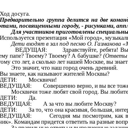
Ход досуга.
Предварительно группа делится на две кома
отами, посвященными городу, - рисунками, апп
Для участников приготовлены специальные 
Используется презентация «Мой город», музыкал
Дети входят в зал под песню О. Газманова «
ВЕДУЩАЯ: Здравствуйте, ребята! Вы знаете
ему папе? Твоему? Твоему? А бабушке?
(Ответы 
ому сто лет, а сколько лет нашей Москве, вы знае
Это значит, что наш город очень древний.
Вы знаете, как называют жителей Москвы?
ДЕТИ: Москвичи!
ВЕДУЩАЯ: Совершенно верно, и вы все тоже мос
Москвичи тоже любят свой город. Вы любите
ДЕТИ: Да.
ВЕДУЩАЯ: А за что вы любите Москву?
ДЕТИ: За то, что она красивая, большая, интерес
ВЕДУЩАЯ: Сегодня мы посмотрим, как вы знае
ик». Командам придется ответить на разные вопр
За правильные ответы и выполненные задания к