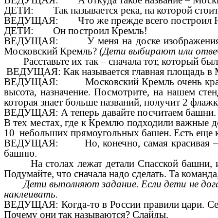
ВЕДУЩАЯ: А откуда такое название – Моск
ДЕТИ: Так называется река, на которой стоит
ВЕДУЩАЯ: Что же прежде всего построил Ю
ДЕТИ: Он построил Кремль!
ВЕДУЩАЯ: У меня на доске изображения неск
Московский Кремль?
(Дети выбирают или от
Расставьте их так – сначала тот, который был
ВЕДУЩАЯ: Как называется главная площадь в 
ВЕДУЩАЯ: Московский Кремль очень красивый
высота, назначение. Посмотрите, на нашем сте
которая знает больше названий, получит 2 флажка
ВЕДУЩАЯ: А теперь давайте посчитаем башни. Та
В тех местах, где к Кремлю подходили важные 
10 небольших прямоугольных башен. Есть еще к
ВЕДУЩАЯ: Но, конечно, самая красивая – это
башню.
На столах лежат детали Спасской башни, их н
Подумайте, что сначала надо сделать. Та команда,
Дети выполняют задание. Если дети не до
наклеивать.
ВЕДУЩАЯ: Когда-то в России правили цари. Сейча
Почему они так называются? Слайды.