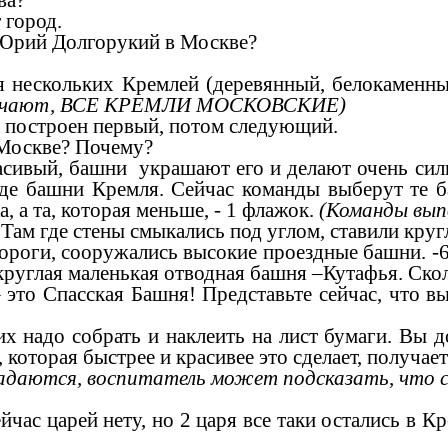
ва?
 город.
рий Долгорукий в Москве?
ольких Кремлей (деревянный, белокаменный,
вечают, ВСЕ КРЕМЛИ МОСКОВСКИЕ)
 построен первый, потом следующий.
Москве? Почему?
, башни украшают его и делают очень сильно
нде башни Кремля. Сейчас команды выберут те б
, а та, которая меньше, - 1 флажок.
(Команды вып
м где стены смыкались под углом, ставили круг
дороги, сооружались высокие проездные башни. 
руглая маленькая отводная башня –Кутафья. Ско
 Спасская Башня! Представьте сейчас, что вы 
адо собрать и наклеить на лист бумаги. Вы дол
 которая быстрее и красивее это сделает, получает 
гадаются, воспитатель может подсказать, что
с царей нету, но 2 царя все таки остались в Кр