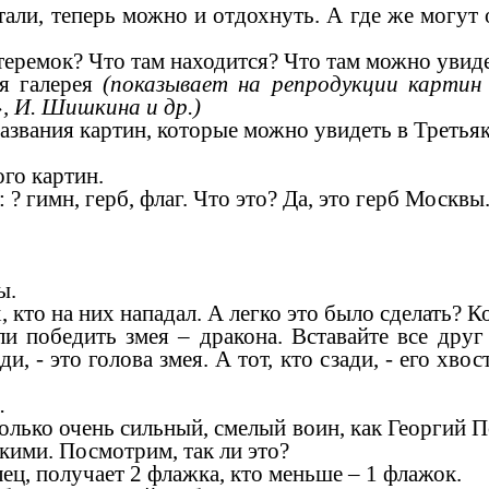
теперь можно и отдохнуть. А где же могут о
емок? Что там находится? Что там можно увид
 галерея
(показывает на репродукции картин
, И. Шишкина и др.)
ния картин, которые можно увидеть в Третьяко
о картин.
имн, герб, флаг. Что это? Да, это герб Москвы
ы.
на них нападал. А легко это было сделать? Ко
и победить змея – дракона. Вставайте все друг 
ди, - это голова змея. А тот, кто сзади, - его хво
.
о очень сильный, смелый воин, как Георгий По
кими. Посмотрим, так ли это?
ец, получает 2 флажка, кто меньше – 1 флажок.