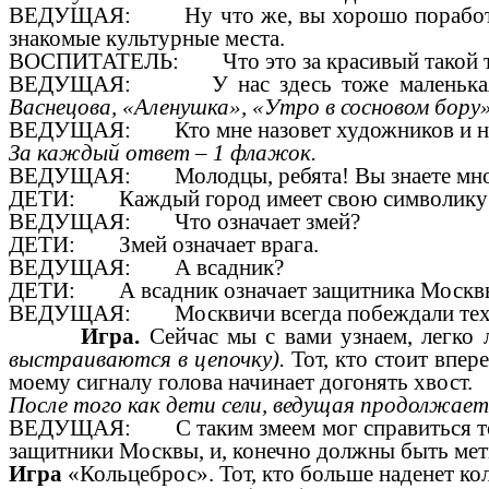
ВЕДУЩАЯ: Ну что же, вы хорошо поработали, 
знакомые культурные места.
ВОСПИТАТЕЛЬ: Что это за красивый такой тер
ВЕДУЩАЯ: У нас здесь тоже маленькая
Васнецова, «Аленушка», «Утро в сосновом бору»
ВЕДУЩАЯ: Кто мне назовет художников и назва
За каждый ответ – 1 флажок.
ВЕДУЩАЯ: Молодцы, ребята! Вы знаете мног
ДЕТИ: Каждый город имеет свою символику: ? г
ВЕДУЩАЯ: Что означает змей?
ДЕТИ: Змей означает врага.
ВЕДУЩАЯ: А всадник?
ДЕТИ: А всадник означает защитника Москв
ВЕДУЩАЯ: Москвичи всегда побеждали тех, кто 
Игра.
Сейчас мы с вами узнаем, легко л
выстраиваются в цепочку).
Тот, кто стоит впере
моему сигналу голова начинает догонять хвост.
После того как дети сели, ведущая продолжает
ВЕДУЩАЯ: С таким змеем мог справиться тольк
защитники Москвы, и, конечно должны быть мет
Игра
«Кольцеброс». Тот, кто больше наденет кол