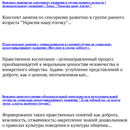
Конспект занятия по сенсорному развитию в группе раннего возраста (
познавательному развитию) . Тема: "Украсим нашу ёлочку"
Конспект занятия по сенсорному развитию в группе раннего
возраста "Украсим нашу ёлочку"...
План-конспект занятия с дошкольниками в старшей группе по социально-
коммуникативному развитию «Впустите в сердце доброту».
Нравственное воспитание - целенаправленный процесс
приобщениядетей к моральным ценностям человечества и
конкретного общества. Задачи- углубление представлений о
доброте, как о ценном, неотъемлемом кач...
Конспект непосредственно-образовательной деятельности в подготовительной
группе по социально-коммуникативному развитию " Если добрый ты, то всегда
легко, а когда наоборот-трудно!"
Формирование таких нравственных понятий как доброта,
вежливость, отзывчивость;-закрепление знаний дошкольников
о правилах культуры поведения и культуры общения....