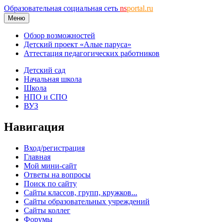
Образовательная социальная сеть
ns
portal.ru
Меню
Обзор возможностей
Детский проект «Алые паруса»
Аттестация педагогических работников
Детский сад
Начальная школа
Школа
НПО и СПО
ВУЗ
Навигация
Вход/регистрация
Главная
Мой мини-сайт
Ответы на вопросы
Поиск по сайту
Сайты классов, групп, кружков...
Сайты образовательных учреждений
Сайты коллег
Форумы