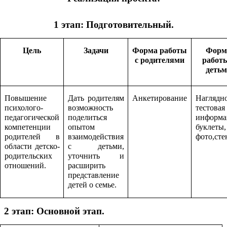
1 этап: Подготовительный.
Цель
Задачи
Форма работы
Форм
с родителями
работы
деть
Повышение
Дать родителям
Анкетирование
Нагляд
психолого-
возможность
тестовая
педагогической
поделиться
информа
компетенции
опытом
буклеты,
родителей в
взаимодействия
фото,сте
области детско-
с детьми,
родительских
уточнить и
отношений.
расширить
представление
детей о семье.
2 этап: Основной этап.