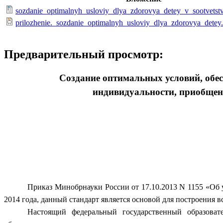
sozdanie_optimalnyh_usloviy_dlya_zdorovya_detey_v_sootvetstv
prilozhenie._sozdanie_optimalnyh_usloviy_dlya_zdorovya_detey
Предварительный просмотр:
Создание оптимальных условий, обес
индивидуальности, приобщени
Приказ Минобрнауки России от 17.10.2013 N 1155 «Об у
2014 года, данный стандарт является основой для построения в
Настоящий федеральный государственный образоват