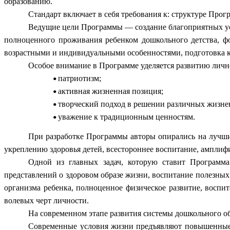
образованию.
Стандарт включает в себя требования к: структуре Про
Ведущие цели Программы — создание благоприятных у
полноценного проживания ребенком дошкольного детства, фо
возрастными и индивидуальными особенностями, подготовка к
Особое внимание в Программе уделяется развитию лично
патриотизм;
активная жизненная позиция;
творческий подход в решении различных жизне
уважение к традиционным ценностям.
При разработке Программы авторы опирались на лучшие
укреплению здоровья детей, всестороннее воспитание, амплиф
Одной из главных задач, которую ставит Программа
представлений о здоровом образе жизни, воспитание полезны
организма ребенка, полноценное физическое развитие, восп
волевых черт личности.
На современном этапе развития системы дошкольного об
Современные условия жизни предъявляют повышенные тр