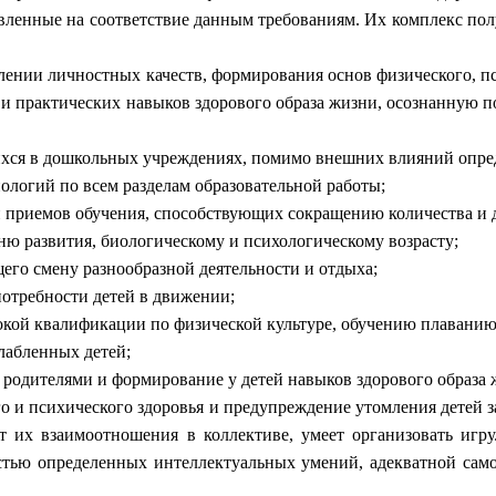
вленные на соответствие данным требованиям. Их комплекс пол
ении личностных качеств, формирования основ физического, пс
 и практических навыков здорового образа жизни, осознанную п
хся в дошкольных учреждениях, помимо внешних влияний опред
ологий по всем разделам образовательной работы;
 приемов обучения, способствующих сокращению количества и д
ню развития, биологическому и психологическому возрасту;
го смену разнообразной деятельности и отдыха;
потребности детей в движении;
кой квалификации по физической культуре, обучению плаванию 
лабленных детей;
 родителями и формирование у детей навыков здорового образа 
и психического здоровья и предупреждение утомления детей зав
ет их взаимоотношения в коллективе, умеет организовать игр
стью определенных интеллектуальных умений, адекватной само