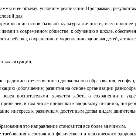
граммы и ее объему; условиям реализации Программы; результат
словий для
рмирование основ базовой культуры личности, всестороннее р
 жизни в современном обществе, к обучению в школе, обеспечен
сти ребенка, сохранению и укреплению здоровья детей, а также
нных ситуаций;
 традиции отечественного дошкольного образования, его фунд
икацию (обогащение) развития на основе организации разнообра
 перед воспитателями, является забота о сохранении и укр
х привычек, в том числе привычки к здоровому питанию, потреб
итание интереса к различным доступным детям видам двигатель
разования это направление становится все более значимым.
ебования к состоянию физического и психического здоровья че