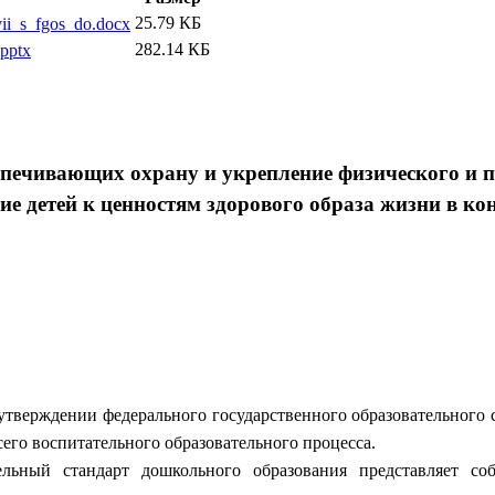
25.79 КБ
ii_s_fgos_do.docx
282.14 КБ
.pptx
печивающих охрану и укрепление физического и пс
е детей к ценностям здорового образа жизни в к
тверждении федерального государственного образовательного с
сего воспитательного образовательного процесса.
ельный стандарт дошкольного образования представляет со