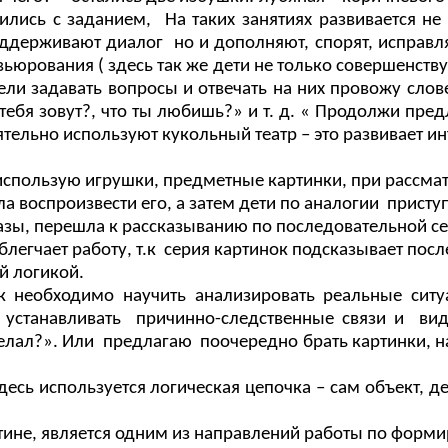
лись с заданием, На таких занятиях развивается не 
поддерживают диалог но и дополняют, спорят, исправ
ьюрования ( здесь так же дети не только совершенств
мели задавать вопросы и отвечать на них провожу сло
тебя зовут?, что ты любишь?» и т. д. « Продолжи пре
оятельно используют кукольный театр – это развивает и
е использую игрушки, предметные картинки, при рассм
ила воспроизвести его, а затем дети по аналогии прист
азы, перешла к рассказыванию по последовательной сер
блегчает работу, т.к серия картинок подсказывает пос
й логикой.
ок необходимо научить анализировать реальные сит
 устанавливать причинно-следственные связи и виде
сделал?». Или предлагаю поочередно брать картинки, н
десь используется логическая цепочка – сам объект, д
ине, является одним из направлений работы по форм