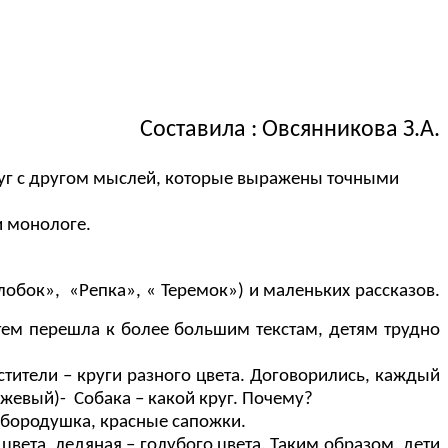
Составила : Овсянникова З.А.
друг с другом мыслей, которые выражены точными
и монологе.
обок», «Репка», « Теремок») и маленьких рассказов.
атем перешла к более большим текстам, детям трудно
ители – круги разного цвета. Договорились, каждый
анжевый)- Собака – какой круг. Почему?
я бородушка, красные сапожки.
 цвета, ледяная – голубого цвета. Таким образом, дети