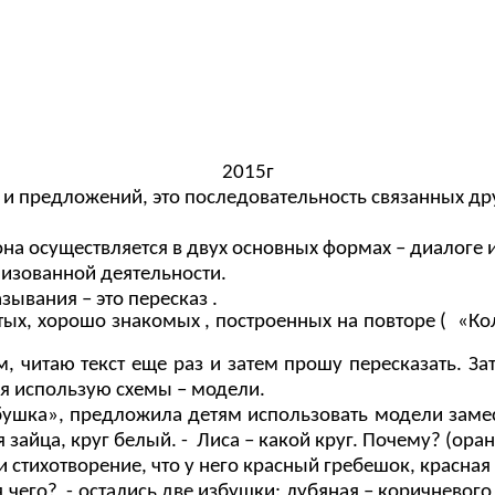
2015г
ов и предложений, это последовательность связанных 
на осуществляется в двух основных формах – диалоге 
низованной деятельности.
ывания – это пересказ .
ых, хорошо знакомых , построенных на повторе ( «Кол
м, читаю текст еще раз и затем прошу пересказать. З
 я использую схемы – модели.
ушка», предложила детям использовать модели замест
я зайца, круг белый. - Лиса – какой круг. Почему? (ор
и стихотворение, что у него красный гребешок, красна
 чего? - остались две избушки: лубяная – коричневого