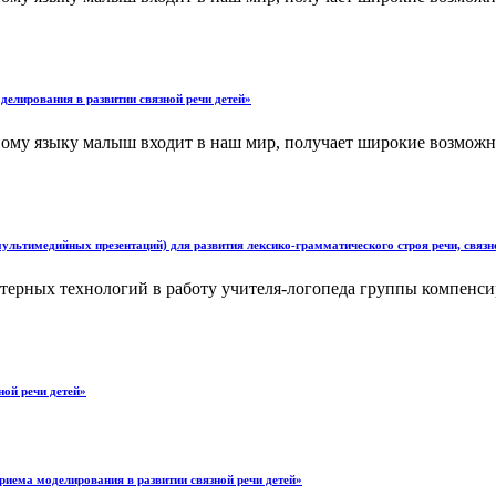
оделирования в развитии связной речи детей»
дному языку малыш входит в наш мир, получает широкие возможн
тимедийных презентаций) для развития лексико-грамматического строя речи, связной
рных технологий в работу учителя-логопеда группы компенси
ной речи детей»
приема моделирования в развитии связной речи детей»