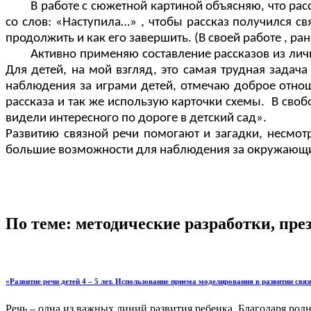
В работе с сюжетной картиной объясняю, что рас
со слов: «Наступила…» , чтобы рассказ получился с
продолжить и как его завершить. (В своей работе , ра
Активно применяю составление рассказов из лич
Для детей, на мой взгляд, это самая трудная задач
наблюдения за играми детей, отмечаю доброе отноше
рассказа и так же использую карточки схемы. В сво
видели интересного по дороге в детский сад».
Развитию связной речи помогают и загадки, несмо
большие возможности для наблюдения за окружающим
По теме: методические разработки, пр
«Развитие речи детей 4 – 5 лет. Использование приема моделирования в развитии связ
Речь – одна из важных линий развития ребенка. Благодаря ро