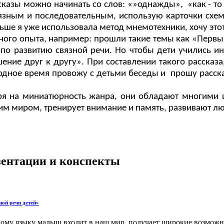
сказы можно начинать со слов: «»однажды», «как - то
вязным и последовательным, использую карточки схемы
ньше я уже использовала метод мнемотехники, хочу этот
ного опыта, например: прошли такие темы как «Первы
а по развитию связной речи. Но чтобы дети учились 
ние друг к другу». При составлении такого рассказа,
бодное время провожу с детьми беседы и прошу расск
тря на миниатюрность жанра, они обладают многими
 миром, тренирует внимание и память, развивают лю
езентации и конспекты
ной речи детей»
дному языку малыш входит в наш мир, получает широкие возможн