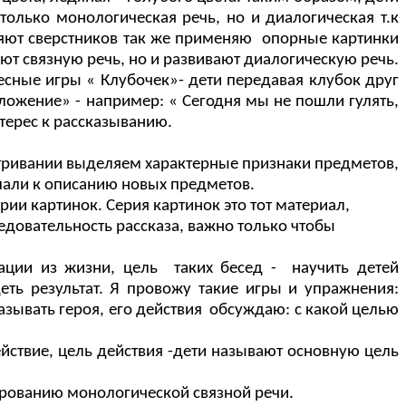
только монологическая речь, но и диалогическая т.к
ляют сверстников так же применяю опорные картинки
уют связную речь, но и развивают диалогическую речь.
весные игры « Клубочек»- дети передавая клубок друг
дложение» - например: « Сегодня мы не пошли гулять,
нтерес к рассказыванию.
атривании выделяем характерные признаки предметов,
упали к описанию новых предметов.
ии картинок. Серия картинок это тот материал,
ледовательность рассказа, важно только чтобы
уации из жизни, цель таких бесед - научить детей
ть результат. Я провожу такие игры и упражнения:
азывать героя, его действия обсуждаю: с какой целью
ействие, цель действия -дети называют основную цель
ированию монологической связной речи.