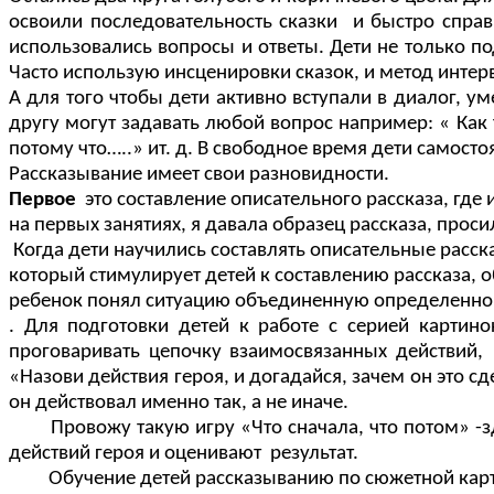
освоили последовательность сказки и быстро справи
использовались вопросы и ответы. Дети не только 
Часто использую инсценировки сказок, и метод интерв
А для того чтобы дети активно вступали в диалог, у
другу могут задавать любой вопрос например: « Как 
потому что…..» ит. д. В свободное время дети самост
Рассказывание имеет свои разновидности.
Первое
это составление описательного рассказа, гд
на первых занятиях, я давала образец рассказа, прос
Когда дети научились составлять описательные расск
который стимулирует детей к составлению рассказа, о
ребенок понял ситуацию объединенную определенно
. Для подготовки детей к работе с серией картин
проговаривать цепочку взаимосвязанных действий,
«Назови действия героя, и догадайся, зачем он это 
он действовал именно так, а не иначе.
Провожу такую игру «Что сначала, что потом» -з
действий героя и оценивают результат.
Обучение детей рассказыванию по сюжетной карт