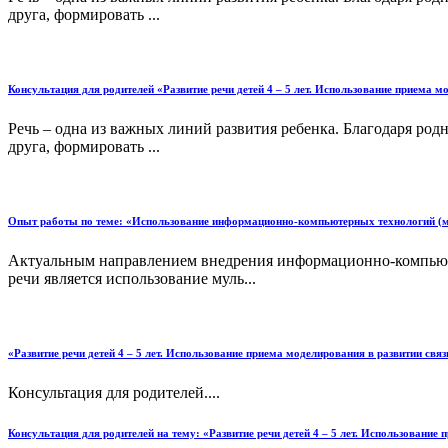
друга, формировать ...
Консультация для родителей «Развитие речи детей 4 – 5 лет. Использование приема м
Речь – одна из важных линий развития ребенка. Благодаря ро
друга, формировать ...
Опыт работы по теме: «Использование информационно-компьютерных технологий (муль
Актуальным направлением внедрения информационно-компьюте
речи является использование муль...
«Развитие речи детей 4 – 5 лет. Использование приема моделирования в развитии связ
Консультация для родителей....
Консультация для родителей на тему: «Развитие речи детей 4 – 5 лет. Использование 