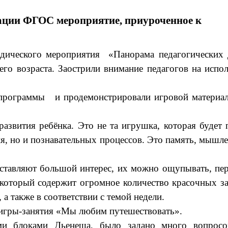
зации ФГОС
мероприятие, приуроченное к
тодического мероприятия «Панорама педагогическ
его возраста. Заострили внимание педагогов на испо
программы и продемонстрировали игровой материал,
развития ребёнка. Это не та игрушка, которая будет
ия, но и познавательных процессов. Это память, мышл
тавляют большой интерес, их можно ощупывать, пере
 который содержит огромное количество красочных з
а также в соответствии с темой недели.
 игры-занятия «Мы любим путешествовать».
ими блоками Дьенеша, было задано много вопросо