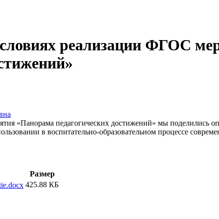
условиях реализации ФГОС мер
остижений»
вна
риятия «Панорама педагогических достижений» мы поделились о
спользовании в воспитательно-образовательном процессе совре
Размер
425.88 КБ
tie.docx