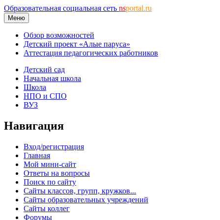
Образовательная социальная сеть
ns
portal.ru
Меню
Обзор возможностей
Детский проект «Алые паруса»
Аттестация педагогических работников
Детский сад
Начальная школа
Школа
НПО и СПО
ВУЗ
Навигация
Вход/регистрация
Главная
Мой мини-сайт
Ответы на вопросы
Поиск по сайту
Сайты классов, групп, кружков...
Сайты образовательных учреждений
Сайты коллег
Форумы