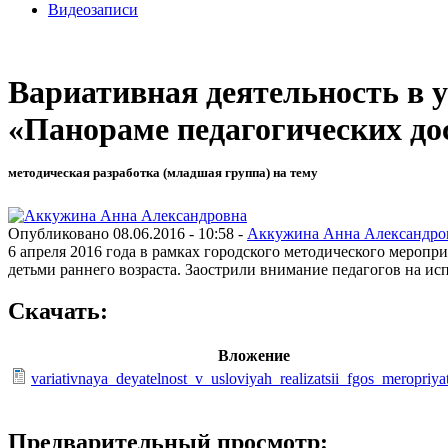
Видеозаписи
Вариативная деятельность в 
«Панораме педагогических д
методическая разработка (младшая группа) на тему
Опубликовано 08.06.2016 - 10:58 -
Аккужина Анна Александро
6 апреля 2016 года в рамках городского методического мероп
детьми раннего возраста. Заострили внимание педагогов на и
Скачать:
Вложение
variativnaya_deyatelnost_v_usloviyah_realizatsii_fgos_meropriya
Предварительный просмотр: