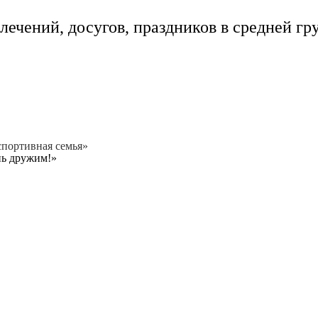
ечений, досугов, праздников в средней гр
 спортивная семья»
нь дружим!»