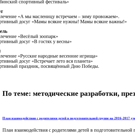
бинский спортивный фестиваль»
рт
влечение «А мы масленицу встречаем – зиму провожаем».
ртивный досуг «Мамы всякие нужны! Мамы всякие важны!»
ель
влечение
«Весёлый зоопарк»
ртивный досуг «
В гостях у весны»
й
влечение
«Русские народные весенние игрища»
ртивный досуг «Встречает лето вся планета»
ртивный праздник, посвящённый Дню Победы.
По теме: методические разработки, пр
План взаимодействия с родителями детей в подготовительной группе на 2016-2017 у
План взаимодействия с родителями детей в подготовительной гр