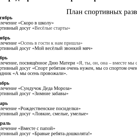
План спортивных развл
тябрь
влечение «Скоро в школу»
ртивный досуг «
Весёлые старты»
ябрь
лечение «
Осень в гости к нам пришла»
ртивный досуг «Мой весёлый звонкий мяч»
брь
влечение, посвящённое Дню Матери
«Я, ты, он, она – вместе мы
ртивный досуг «Спорт ребятам очень нужен, мы со спортом оче
здник «А мы осень провожали».
абрь
влечение «Сундучок Деда Мороза»
ртивный досуг «Зимние забавы»
арь
влечение «Рождественские посиделки»
ртивный досуг «Ловкие, смелые, умелые»
раль
влечение «Вместе с папой»
ртивный досуг «Бравые ребята-дошколята!»