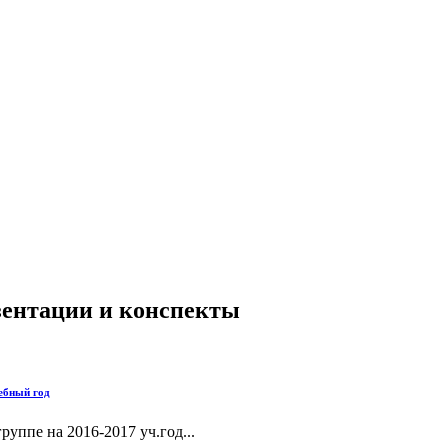
езентации и конспекты
чебный год
уппе на 2016-2017 уч.год...