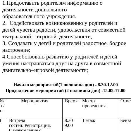
1.Предоставить родителям информацию о
деятельности дошкольного
образовательного учреждения.
2. Содействовать возникновению у родителей и
детей чувства радости, удовольствия от совместной
театральной – игровой деятельности;
3. Создавать у детей и родителей радостное, бодрое
настроение;
4.Способствовать развитию у родителей и детей
умения настраиваться друг на друга в совместной
двигательно–игровой деятельности;
Начало мероприятий(1 половина дня) - 8.30-12.00
Продолжение
мероприятий (2 половина дня) -15.05-17.00
№
Мероприятия
Время
Место
Отве
п./
проведения
п.
1.
Встреча
8.30-
1 этаж
Бенз
гостей.
Регистрация.
9.00
Ознакомление с