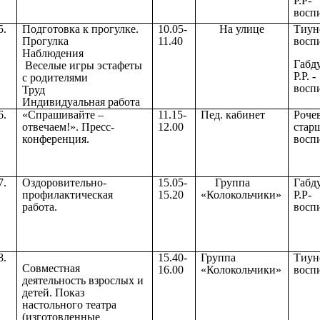
Р.Р-
восп
5.
Подготовка к прогулке.
10.05-
На улице
Тиун
Прогулка
11.40
восп
Наблюдения
Габд
Веселые игры эстафеты
Р.Р. -
с родителями
восп
Труд
Индивидуальная работа
6.
«Спрашивайте –
11.15-
Пед. кабинет
Роче
отвечаем!». Пресс-
12.00
стар
конференция.
восп
7.
Оздоровительно-
15.05-
Группа
Габд
профилактическая
15.20
«Колокольчики»
Р.Р-
работа.
восп
8.
15.40-
Группа
Тиун
Совместная
16.00
«Колокольчики»
восп
деятельность взрослых и
детей. Показ
настольного театра
(изготовленные