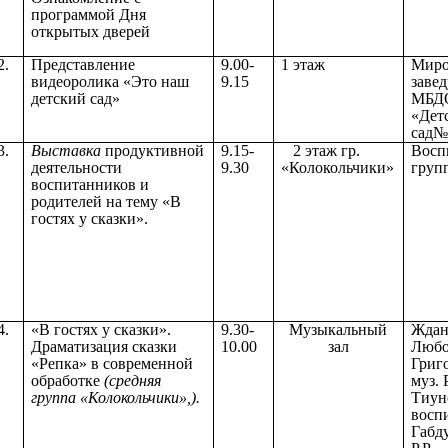
программой Дня
открытых дверей
2.
Представление
9.00-
1 этаж
Миро
видеоролика «Это наш
9.15
заве
детский сад»
МБД
«Дет
сад№
3.
Выставка
продуктивной
9.15-
2 этаж гр.
Восп
деятельности
9.30
«Колокольчики»
груп
воспитанников и
родителей на тему «В
гостях у сказки».
4.
«В гостях у сказки».
9.30-
Музыкальный
Ждан
Драматизация сказки
10.00
зал
Любо
«Репка» в современной
Григо
обработке
(средняя
муз. 
группа «Колокольчики»,).
Тиун
восп
Габд