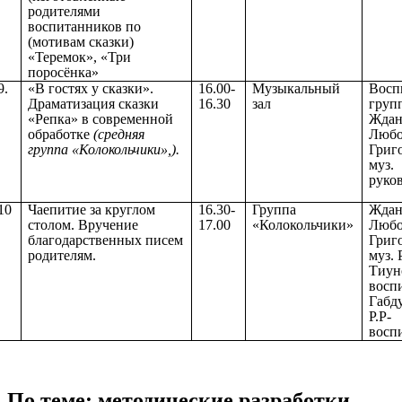
родителями
воспитанников по
(мотивам сказки)
«Теремок», «Три
поросёнка»
9.
«В гостях у сказки».
16.00-
Музыкальный
Восп
Драматизация сказки
16.30
зал
груп
«Репка» в современной
Ждан
обработке
(средняя
Любо
группа «Колокольчики»,).
Григо
муз.
руко
10
Чаепитие за круглом
16.30-
Группа
Ждан
столом. Вручение
17.00
«Колокольчики»
Любо
благодарственных писем
Григо
родителям.
муз. 
Тиун
восп
Габд
Р.Р-
восп
По теме: методические разработки,