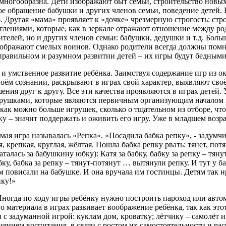
многообразна. Дети изображают быт семьи, строительство новых
е обращение бабушки и других членов семьи, поведение детей. 
. Другая «мама» проявляет к «дочке» чрезмерную строгость: стро
тлениями, которые, как в зеркале отражают отношение между род
телей, но и других членов семьи: бабушки, дедушки и т.д. Боль
изображают смелых воинов. Однако родители всегда должны помн
 о правильном и разумном развитии детей – их игры будут бедным
 и умственное развитие ребёнка. Заимствуя содержание игр из о
оём сознании, раскрывают в играх свой характер, выявляют сво
ения друг к другу. Все эти качества проявляются в играх детей
ушками, которые являются первичным организующим началом в и
ь как можно больше игрушек, сколько о тщательном из отборе, 
у – значит поддержать и оживить его игру. Уже в младшем возр
я игра называлась «Репка». «Посадила бабка репку», - задумчиво
, крепкая, круглая, жёлтая. Пошла бабка репку рвать: тянет, по
алась за бабушкину юбку): Катя за бабку, бабку за репку – тянут
абку, бабка за репку – тянут-потянут … вытянули репку. И тут у 
м повисали на бабушке. И она вручала им гостинцы. Детям так нр
пку!»
Иногда по ходу игры ребёнку нужно построить пароход или авт
о материала в играх развивает воображение ребёнка, так как э
с задуманной игрой: куклам дом, кроватку; лётчику – самолёт и 
лиянием воспитания, в связи с ростом их самостоятельности и р