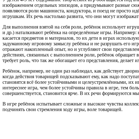
изображением отдельных эпизодов, а придумывают разные сюж
появляются роли машиниста, кондуктора, и поезд не просто ид
игрушкам. Их речь настолько развита, что они могут изобража
Для выполнения взятой на себя роли, ребёнок использует игр
и др.) наталкивают ребёнка на определённые игры. Например: на
касается предметов и материалов, то их дети в играх использ
задуманному игровому замыслу ребёнка и не разрушать его игр
отражают накопленный опыт, но и углубляют свои представлени
действиях, связанных с выполнением роли, ребёнок обращает в
требует роль, что так же обогащает его представления, делает 
Ребёнок, например, не один раз наблюдал, как действует дворн
когда действия товарищей подсказывают ему, как надо поступа
становятся всё более устойчивыми и целеустремлёнными, их и
интереснее игра, чем более устойчивы правила в игре, тем бол
совершенствуется, становится ярче. В их речи формируются мы
В игре ребёнок испытывает сложные и высокие чувства коллект
подчинять свои стремления ходу игры, воле товарищей.