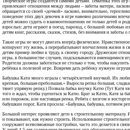
Творческие игры создаются самими детьми. Тематика этих игр 
привлекают отношения между людьми – заботы матери, ласково
обращается со своей «дочкой» ласково, внимательно, терпеливо
поведение этих двух девочек в игре навеяно различными впеча
детей можно судить о взаимоотношениях не только детей и роди
взрослых: дети играют в поезд, пароход, с большой любовью 
детям книг, рассказов, сказок, стихов, без внимания и заботы
Такие игры не могут двигать вперёд физическое. Нравственное
копируют эту жизнь, а перерабатывают впечатления жизни в св
детям пример любви к труду, к своему городу. Дружеские отнош
игры, в большинстве случаев, подсказываются имеющимися игр
Родители должны заботиться не столько о том, чтобы накупит
ребёнка к полезной игре. Вовремя дать ребёнку нужную игрушк
Бабушка Кати много играла с четырёхлетней внучкой. Их любима
крепкая, большая-пребольшая.» Выросла репка большая, сладкая
тянет упрямую репку.) Позвала бабка внучку Катю (Тут Катя хват
того и ждал, чтобы уцепиться за Катю. Брат за Катю, Катя за б
или пирожок, или настоящая репка. Ребята с визгом и восторго
бабушкин порог, Катя просила: «Бабушка, бабушка, потянем ре
Большой интерес проявляют дети к строительному материалу. 
и показывают, как нужно строить. Использование строительног
сооружают всевозможные постройки, часто это делается в связи 
У детей 4-5 лет содержание творческих игр обогащается под в