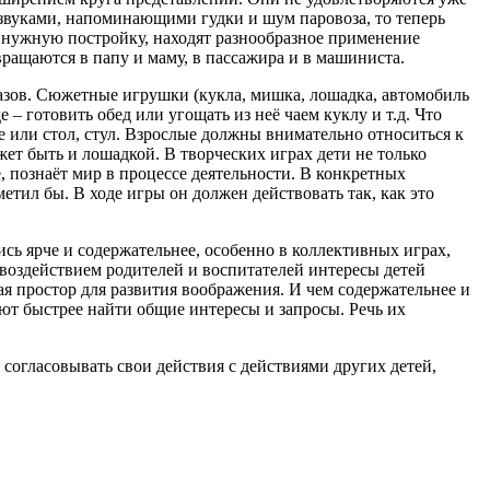
звуками, напоминающими гудки и шум паровоза, то теперь
ть нужную постройку, находят разнообразное применение
вращаются в папу и маму, в пассажира и в машиниста.
разов. Сюжетные игрушки (кукла, мишка, лошадка, автомобиль
 – готовить обед или угощать из неё чаем куклу и т.д. Что
е или стол, стул. Взрослые должны внимательно относиться к
жет быть и лошадкой. В творческих играх дети не только
, познаёт мир в процессе деятельности. В конкретных
етил бы. В ходе игры он должен действовать так, как это
ись ярче и содержательнее, особенно в коллективных играх,
 воздействием родителей и воспитателей интересы детей
я простор для развития воображения. И чем содержательнее и
еют быстрее найти общие интересы и запросы. Речь их
согласовывать свои действия с действиями других детей,