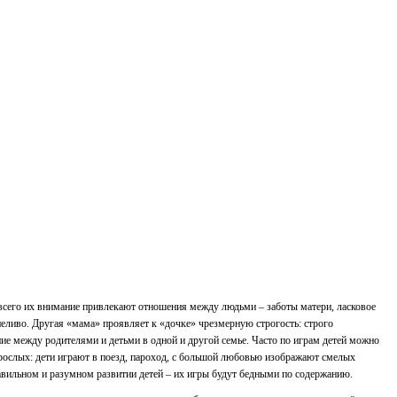
 всего их внимание привлекают отношения между людьми – заботы матери, ласковое
пеливо. Другая «мама» проявляет к «дочке» чрезмерную строгость: строго
ние между родителями и детьми в одной и другой семье. Часто по играм детей можно
взрослых: дети играют в поезд, пароход, с большой любовью изображают смелых
равильном и разумном развитии детей – их игры будут бедными по содержанию.