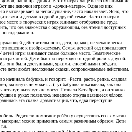
 домов, наши праздники. В этих играх чаще всего их внимание
Вот две девочки играют в «дочки-матери». Одна из них
го выговаривает за непослушание, часто наказывает. Ясно, что
ителями и детьми в одной и другой семье. Часто по играм
шое место в творческих играх занимает отображение труда
ить, что без знакомства с окружающим, без чтения доступных
и по содержанию.
кружающей действительности, дети, однако, не механически
ё отношение к изображаемому. Семья, детский сад показывают
. У детей игры занимают самое большое место. Тематические
грах детей. Дети быстро переходят от одной роли к другой.
чтобы они были доступными, яркими, способными побудить
асте дети любят несложные сказки, сопровождаемые действием.
 начинала бабушка, и говорит: «Расти, расти, репка, сладкая,
тянет, вытянуть не может… (Тут бабушка показывала, как она
-потянут, вытянуть не могут. Позвала Катя брата, а он только
бабушки в руках появилось неведомо откуда взявшееся яблоко,
авилась эта сказка-драматизация, что, едва переступив
омобиль. Родители помогают ребёнку осуществить его замыслы
тот материал можно применять самым различным образом. Дети
т.д.
асширением круга представлений. Они не удовлетворяются уже