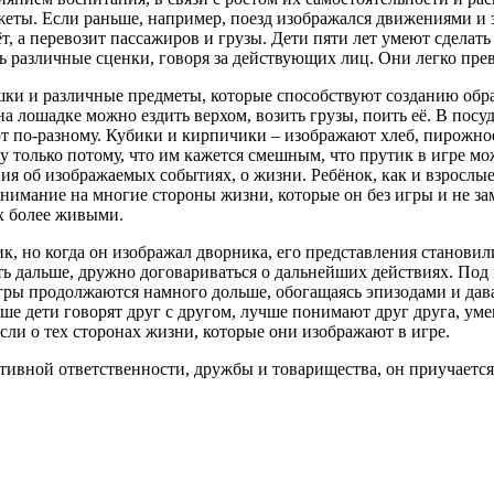
еты. Если раньше, например, поезд изображался движениями и 
ёт, а перевозит пассажиров и грузы. Дети пяти лет умеют сдела
ть различные сценки, говоря за действующих лиц. Они легко пре
ушки и различные предметы, которые способствуют созданию об
 лошадке можно ездить верхом, возить грузы, поить её. В посуде
уют по-разному. Кубики и кирпичики – изображают хлеб, пирожно
у только потому, что им кажется смешным, что прутик в игре мо
я об изображаемых событиях, о жизни. Ребёнок, как и взрослые
нимание на многие стороны жизни, которые он без игры и не зам
их более живыми.
ик, но когда он изображал дворника, его представления становил
ть дальше, дружно договариваться о дальнейших действиях. Под
гры продолжаются намного дольше, обогащаясь эпизодами и дава
ьше дети говорят друг с другом, лучше понимают друг друга, ум
сли о тех сторонах жизни, которые они изображают в игре.
ивной ответственности, дружбы и товарищества, он приучается 