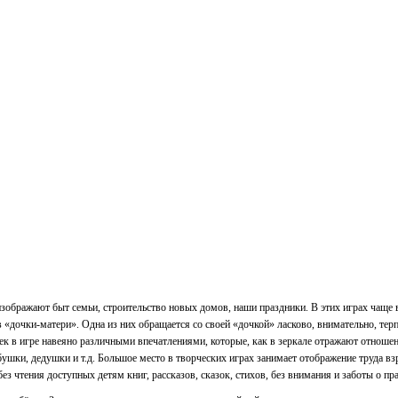
изображают быт семьи, строительство новых домов, наши праздники. В этих играх чаще
в «дочки-матери». Одна из них обращается со своей «дочкой» ласково, внимательно, тер
очек в игре навеяно различными впечатлениями, которые, как в зеркале отражают отноше
бабушки, дедушки и т.д. Большое место в творческих играх занимает отображение труда 
ез чтения доступных детям книг, рассказов, сказок, стихов, без внимания и заботы о п