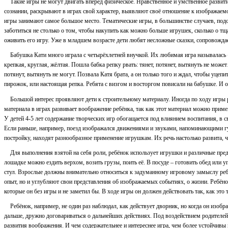
Такие игры не могут двигать вперёд физическое. Нравственное и умственное развит
сознании, раскрывают в играх свой характер, выявляют своё отношение к изображаемо
игры занимают самое большое место. Тематические игры, в большинстве случаев, п
заботиться не столько о том, чтобы накупить как можно больше игрушек, сколько о т
оживить его игру. Уже в младшем возрасте дети любят несложные сказки, сопровожда
Бабушка Кати много играла с четырёхлетней внучкой. Их любимая игра называлась «Р
крепкая, круглая, жёлтая. Пошла бабка репку рвать: тянет, потянет, вытянуть не може
потянут, вытянуть не могут. Позвала Катя брата, а он только того и ждал, чтобы уцеп
пирожок, или настоящая репка. Ребята с визгом и восторгом повисали на бабушке. И о
Большой интерес проявляют дети к строительному материалу. Иногда по ходу игры 
материала в играх развивает воображение ребёнка, так как этот материал можно приме
У детей 4-5 лет содержание творческих игр обогащается под влиянием воспитания, в
Если раньше, например, поезд изображался движениями и звуками, напоминающими гудк
постройку, находят разнообразное применение игрушкам. Их речь настолько развита, 
Для выполнения взятой на себя роли, ребёнок использует игрушки и различные пре
лошадке можно ездить верхом, возить грузы, поить её. В посуде – готовить обед или у
стул. Взрослые должны внимательно относиться к задуманному игровому замыслу ребён
опыт, но и углубляют свои представления об изображаемых событиях, о жизни. Ребёно
которые он без игры и не заметил бы. В ходе игры он должен действовать так, как это 
Ребёнок, например, не один раз наблюдал, как действует дворник, но когда он изоб
дальше, дружно договариваться о дальнейших действиях. Под воздействием родителей
развития воображения. И чем содержательнее и интереснее игра, чем более устойчивы 