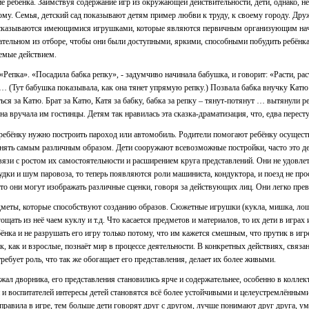
ие ребёнка. Заимствуя содержание игр из окружающей действительности, дети, однако, н
му. Семья, детский сад показывают детям пример любви к труду, к своему городу. Друже
одсказываются имеющимися игрушками, которые являются первичным организующим начал
щательном из отборе, чтобы они были доступными, яркими, способными побудить ребёнк
емые действием.
епка». «Посадила бабка репку», - задумчиво начинала бабушка, и говорит: «Расти, рас
т… (Тут бабушка показывала, как она тянет упрямую репку.) Позвала бабка внучку Катю (
иться за Катю. Брат за Катю, Катя за бабку, бабка за репку – тянут-потянут … вытянули 
на вручала им гостинцы. Детям так нравилась эта сказка-драматизация, что, едва перес
ребёнку нужно построить пароход или автомобиль. Родители помогают ребёнку осуществ
нять самым различным образом. Дети сооружают всевозможные постройки, часто это дела
 связи с ростом их самостоятельности и расширением круга представлений. Они не удо
и и шум паровоза, то теперь появляются роли машиниста, кондуктора, и поезд не прост
что они могут изображать различные сценки, говоря за действующих лиц. Они легко прев
дметы, которые способствуют созданию образов. Сюжетные игрушки (кукла, мишка, лоша
гощать из неё чаем куклу и т.д. Что касается предметов и материалов, то их дети в игр
ка и не разрушать его игру только потому, что им кажется смешным, что прутик в игр
к, как и взрослые, познаёт мир в процессе деятельности. В конкретных действиях, связ
требует роль, что так же обогащает его представления, делает их более живыми.
ражал дворника, его представления становились ярче и содержательнее, особенно в колле
 и воспитателей интересы детей становятся всё более устойчивыми и целеустремлённым
правила в игре, тем больше дети говорят друг с другом, лучше понимают друг друга, у