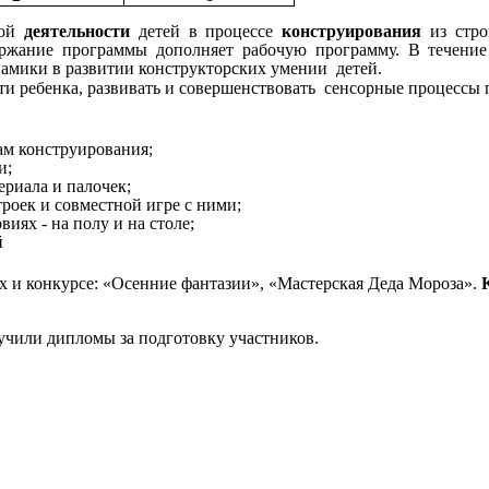
кой
деятельности
детей в процессе
конструирования
из стро
ержание программы дополняет рабочую программу. В течени
намики в развитии конструкторских умении детей.
и ребенка, развивать и совершенствовать сенсорные процессы 
ам конструирования;
и;
риала и палочек;
оек и совместной игре с ними;
иях - на полу и на столе;
й
х и конкурсе: «Осенние фантазии», «Мастерская Деда Мороза».
К
учили дипломы за подготовку участников.