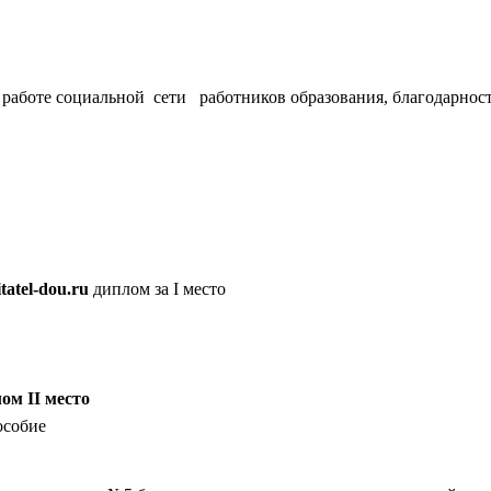
е в работе социальной сети работников образования, благодарнос
tatel-dou.ru
диплом за I место
ом II место
особие