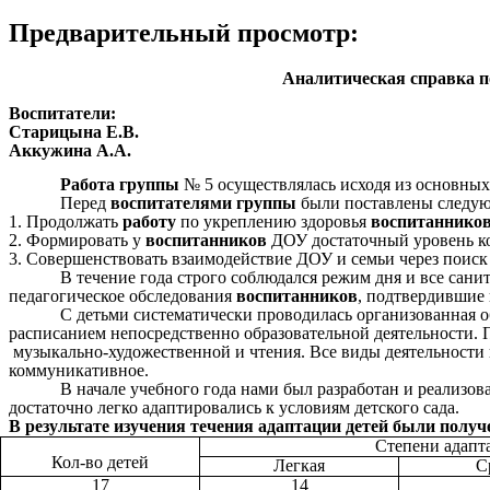
Предварительный просмотр:
Аналитическая справка по
Воспитатели:
Старицына Е.В.
Аккужина А.А.
Работа группы
№ 5 осуществлялась исходя из основных
Перед
воспитателями группы
были поставлены след
1. Продолжать
работу
по укреплению здоровья
воспитаннико
2. Формировать у
воспитанников
ДОУ достаточный уровень ко
3. Совершенствовать взаимодействие ДОУ и семьи через поис
В течение года строго соблюдался режим дня и все сан
педагогическое обследования
воспитанников
, подтвердившие
С детьми систематически проводилась организованная 
расписанием непосредственно образовательной деятельности. 
музыкально-художественной и чтения. Все виды деятельности п
коммуникативное.
В начале учебного года нами был разработан и реализов
достаточно легко адаптировались к условиям детского сада.
В результате изучения течения адаптации детей были полу
Степени адаптац
Кол-во детей
Легкая
С
17
14