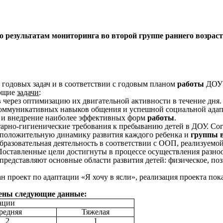
 результатам мониторинга во второй группе раннего возраст
 годовых задач и в соответствии с годовым планом
работы
ДОУ 
ующие
задачи
:
в
через оптимизацию их двигательной активности в течение дня.
ммуникативных навыков общения и успешной социальной адапт
к и внедрение наиболее эффективных форм
работы
.
итарно-гигиенические требования к пребыванию детей в ДОУ. Со
 положительную динамику развития каждого ребенка и
группы 
образовательная деятельность в соответствии с ООП, реализуем
Поставленные цели достигнуты в процессе осуществления разно
редставляют основные области развития детей: физическое, позн
ан проект по адаптации «Я хочу в ясли», реализация проекта по
чены следующие данные:
ии
редняя
Тяжелая
2
1