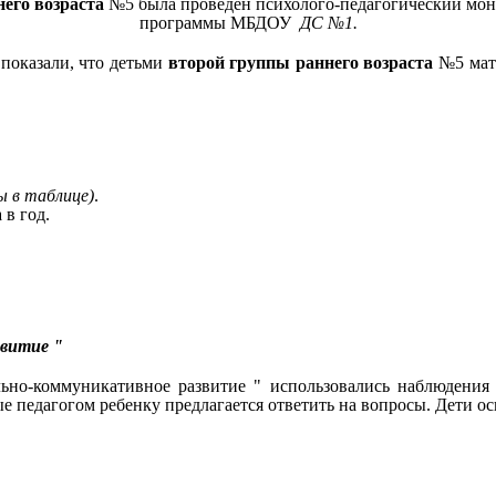
него возраста
№5 была проведен психолого-педагогический мон
программы МБДОУ
ДС №1.
показали, что детьми
второй группы раннего возраста
№5 мате
 в таблице)
.
а в год.
звитие "
ьно-коммуникативное развитие " использовались наблюдения
 педагогом ребенку предлагается ответить на вопросы. Дети о