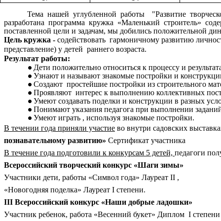
Тема нашей углубленной работы "Развитие творчес
разработана программа кружка «Маленький строитель» сод
поставленной цели и задачам, мы добились положительной ди
Цель кружка -
содействовать гармоничному развитию личност
представление) у детей раннего возраста.
Результат работы:
Дети положительно относиться к процессу и результат
Узнают и называют знакомые постройки и конструкци
Создают простейшие постройки из строительного мате
Проявляют интерес к выполнению коллективных постр
Умеют создавать поделки и конструкции в разных услов
Понимают указания педагога при выполнении задани
Умеют играть , используя знакомые постройки.
В течении года приняли участие
во внутри садовских выставка
познавательному развитию»
Сертификат участника
В течение года подготовили к конкурсам 5 детей,
педагоги пол
Всероссийский творческий конкурс «Шаги зимы»
Участники дети, работы «Символ года» Лауреат II ,
«Новогодняя поделка» Лауреат I степени.
III Всероссийский конкурс «Наши добрые ладошки»
Участник ребенок, работа «Весенний букет» Диплом I степени