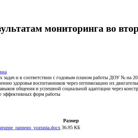
ультатам мониторинга во втор
вна
х задач и в соответствии с годовым планом работы ДОУ № на 2
лению здоровья воспитанников через оптимизацию их двигательн
ыков общения и успешной социальной адаптации через констру
ее эффективных форм работы
Размер
36.95 КБ
_gruppe_rannego_vozrasta.docx